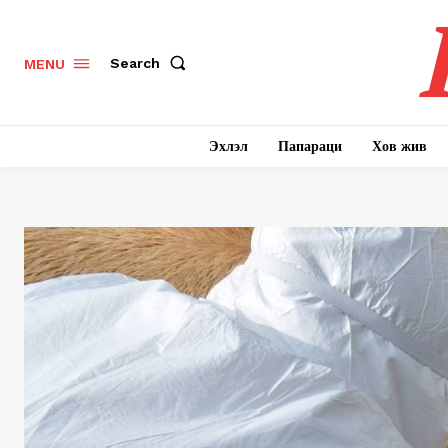
Search
MENU
Эхлэл
Папараци
Хов жив