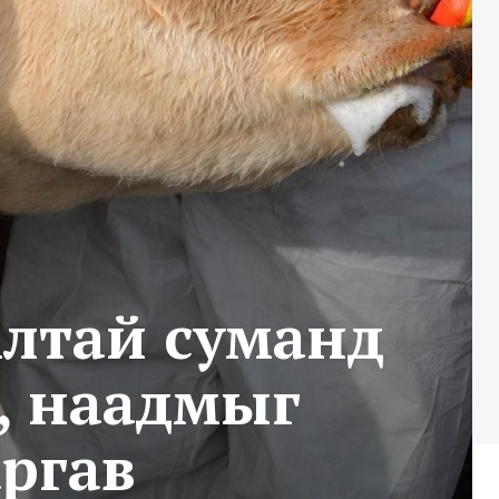
Алтай суманд
ж, наадмыг
аргав