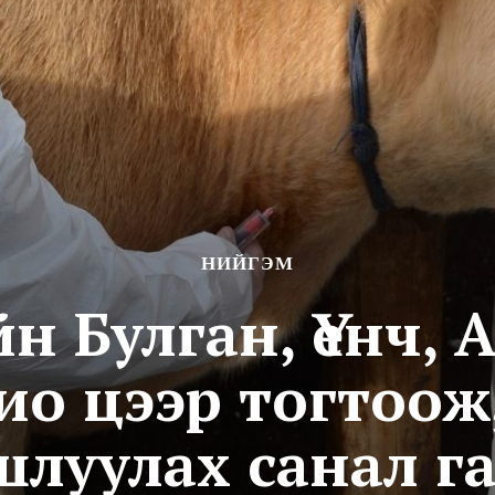
НИЙГЭМ
н Булган, Үенч, 
ио цээр тогтоо
луулах санал г