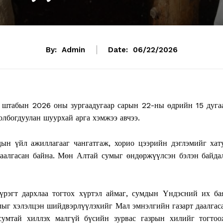
By:
Admin
Date:
06/22/2026
штабын 2026 оны зургаадугаар сарын 22-ны өдрийн 15 дуга
олбогдуулан шуурхай арга хэмжээ авчээ.
дын үйл ажиллагааг чангатгаж, хорио цээрийн дэглэмийг хат
даалгасан байна. Мөн Алтай сумыг өндөржүүлсэн бэлэн байда
рэгт дархлаа тогтох хүртэл аймаг, сумдын Үндэсний их ба
лыг хэлэлцэн шийдвэрлүүлэхийг Мал эмнэлгийн газарт даалгас
умтай хиллэх малгүй бүсийн зурвас газрын хилийг тогтоо