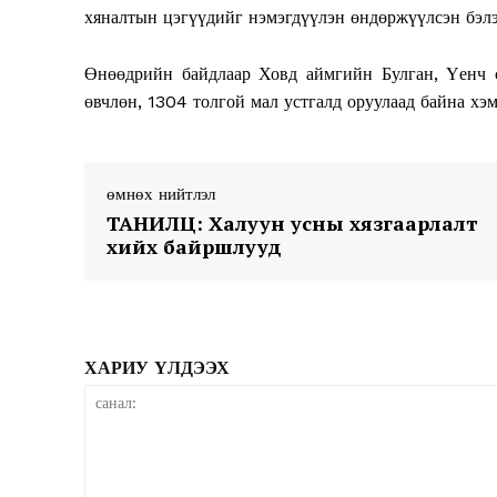
хяналтын цэгүүдийг нэмэгдүүлэн өндөржүүлсэн бэлэ
Өнөөдрийн байдлаар Ховд аймгийн Булган, Үенч с
өвчлөн, 1304 толгой мал устгалд оруулаад байна хэ
News 
өмнөх нийтлэл
Magazin
ТАНИЛЦ: Халуун усны хязгаарлалт
хийх байршлууд
ХАРИУ ҮЛДЭЭХ