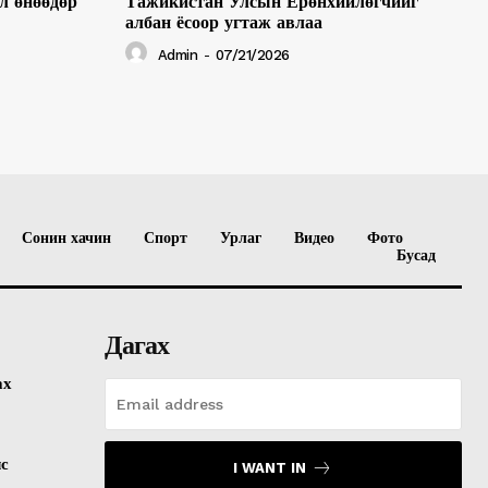
л өнөөдөр
Тажикистан Улсын Ерөнхийлөгчийг
албан ёсоор угтаж авлаа
Admin
-
07/21/2026
Сонин хачин
Спорт
Урлаг
Видео
Фото
Бусад
Дагах
ах
лс
I WANT IN