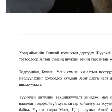
Ховд аймгийн Онцгой комиссын дэргэдэх Шуурхай 
тогтоолоор Алтай суманд шүлхий өвчин гарсантай х
Тодруулбал, Булган, Үенч сумын хяналтын постуу
мөрдүүлэхийг холбогдох сумдын Засаг дарга нарт 
шилжүүлжээ.
Түүнчлэн шүлхийн вакцинжуулалт хийгдэж, мал сү
наадмыг тодорхойгүй хугацаагаар хойшлуулах асууд
байна. Үүнээс гадна Мөст, Цэцэг сумыг Алтай с