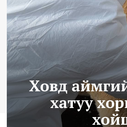
Ховд аймгий
хатуу хор
хойш