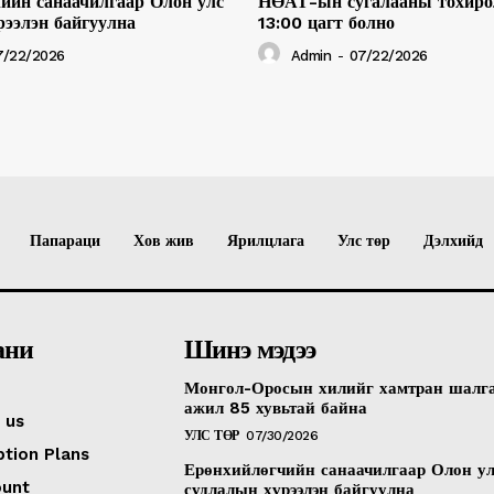
ийн санаачилгаар Олон улс
НӨАТ-ын сугалааны тохиро
рээлэн байгуулна
13:00 цагт болно
7/22/2026
Admin
-
07/22/2026
Папараци
Хов жив
Ярилцлага
Улс төр
Дэлхийд
ани
Шинэ мэдээ
Монгол-Оросын хилийг хамтран шалг
ажил 85 хувьтай байна
 us
УЛС ТӨР
07/30/2026
ption Plans
Ерөнхийлөгчийн санаачилгаар Олон у
ount
судлалын хүрээлэн байгуулна