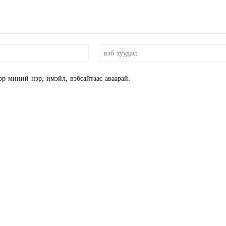
E NOW
и-
мэйл:*
эр миний нэр, имэйл, вэбсайтаас аваарай.