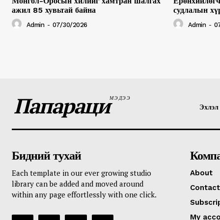
Монгол-Оросын хилийг хамтран шалгах
Ерөнхийлөгч
ажил 85 хувьтай байна
судлалын хү
Admin
-
07/30/2026
Admin
-
0
Папараци
МЭДЭЭ
Эхлэл
Бидний тухай
Комп
Each template in our ever growing studio
About
library can be added and moved around
Contact
within any page effortlessly with one click.
Subscri
My acc