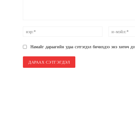
SUBSCRIB
санал:
нэр:*
Намайг дараагийн удаа сэтгэгдэл бичихдээ энэ хөтөч дэ