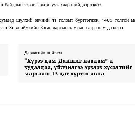
н байдлын зэрэгт ажиллуулахаар шийдвэрлэжээ.
умдад шүлхий өвчний 11 голомт бүртгэгдэж, 1485 толгой м
мээн Ховд аймгийн Засаг даргын тамгын газраас мэдээллээ.
Week
Дараагийн нийтлэл
e PRO
“Хүрээ цам-Даншиг наадам”-д
худалдаа, үйлчилгээ эрхлэх хүсэлтийг
маргааш 13 цаг хүртэл авна
Company
About
Contact us
Subscription Plans
My account