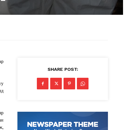
ар
SHARE POST:
уу
лд
яр
ан
ж,