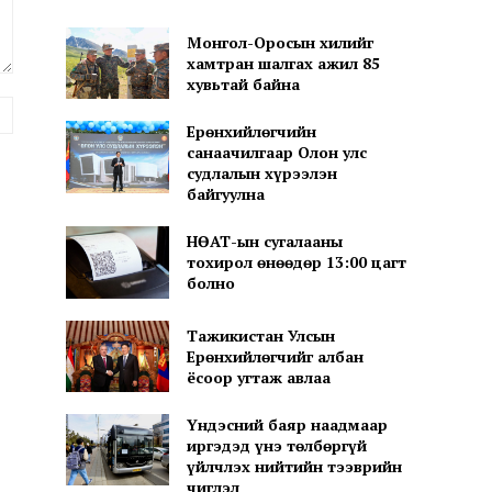
Монгол-Оросын хилийг
хамтран шалгах ажил 85
хувьтай байна
вэб
Ерөнхийлөгчийн
хуудас:
санаачилгаар Олон улс
судлалын хүрээлэн
байгуулна
НӨАТ-ын сугалааны
тохирол өнөөдөр 13:00 цагт
болно
Тажикистан Улсын
Ерөнхийлөгчийг албан
ёсоор угтаж авлаа
Үндэсний баяр наадмаар
иргэдэд үнэ төлбөргүй
үйлчлэх нийтийн тээврийн
чиглэл