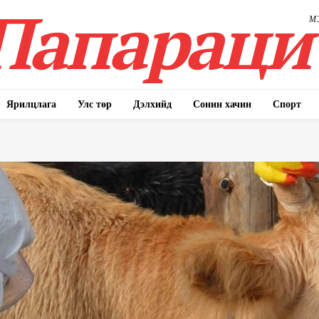
Папараци
М
Ярилцлага
Улс төр
Дэлхийд
Сонин хачин
Спорт