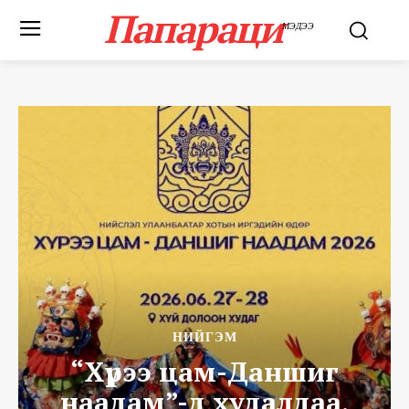
Папараци
МЭДЭЭ
НИЙГЭМ
“Хүрээ цам-Даншиг
наадам”-д худалдаа,