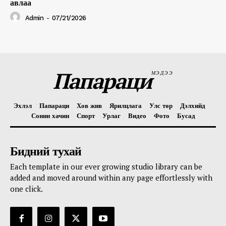
авлаа
Admin
-
07/21/2026
Папараци
МЭДЭЭ
Эхлэл
Папараци
Хов жив
Ярилцлага
Улс төр
Дэлхийд
Сонин хачин
Спорт
Урлаг
Видео
Фото
Бусад
Бидний тухай
Each template in our ever growing studio library can be
added and moved around within any page effortlessly with
one click.