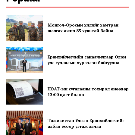
Company
Монгол-Оросын хилийг хамтран
шалгах ажил 85 хувьтай байна
About
Contact us
Subscription Plans
Ерөнхийлөгчийн санаачилгаар Олон
улс судлалын хүрээлэн байгуулна
My account
НӨАТ-ын сугалааны тохирол өнөөдөр
13:00 цагт болно
Тажикистан Улсын Ерөнхийлөгчийг
албан ёсоор угтаж авлаа