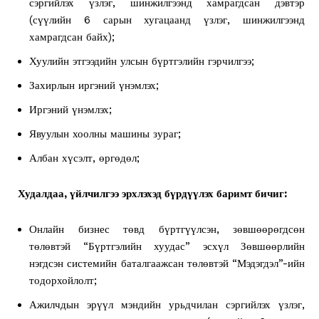
сэргийлэх үзлэг, шинжилгээнд хамрагдсан дэвтэр
(сүүлийн 6 сарын хугацаанд үзлэг, шинжилгээнд
хамрагдсан байх);
Хуулийн этгээдийн улсын бүртгэлийн гэрчилгээ;
Захирлын иргэний үнэмлэх;
Иргэний үнэмлэх;
Явуулын хоолны машины зураг;
Албан хүсэлт, өргөдөл;
Худалдаа, үйлчилгээ эрхлэхэд бүрдүүлэх баримт бичиг:
Онлайн бизнес төвд бүртгүүлсэн, зөвшөөрөгдсөн
төлөвтэй “Бүртгэлийн хуудас” эсхүл Зөвшөөрлийн
нэгдсэн системийн баталгаажсан төлөвтэй “Мэдэгдэл”-ийн
тодорхойлолт;
Ажилчдын эрүүл мэндийн урьдчилан сэргийлэх үзлэг,