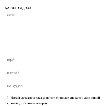
ХАРИУ ҮЛДЭЭХ
санал:
нэ
и-
мэ
вэ
ху
Намайг дараагийн удаа сэтгэгдэл бичихдээ энэ хөтөч дээр миний
нэр, имэйл, вэбсайтаас аваарай.