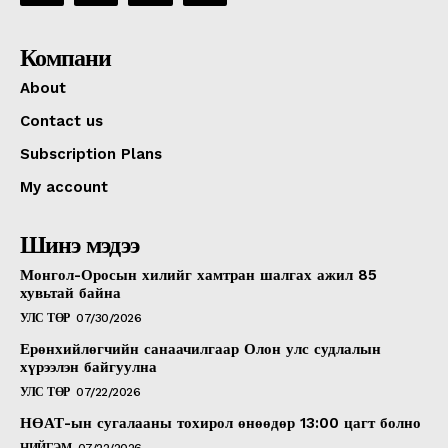
Компани
About
Contact us
Subscription Plans
My account
Шинэ мэдээ
Монгол-Оросын хилийг хамтран шалгах ажил 85
хувьтай байна
УЛС ТӨР
07/30/2026
Ерөнхийлөгчийн санаачилгаар Олон улс судлалын
хүрээлэн байгуулна
УЛС ТӨР
07/22/2026
НӨАТ-ын сугалааны тохирол өнөөдөр 13:00 цагт болно