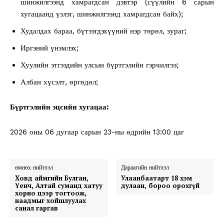
шинжилгээнд хамрагдсан дэвтэр (сүүлийн 6 сарын
хугацаанд үзлэг, шинжилгээнд хамрагдсан байх);
Худалдах бараа, бүтээгдэхүүний нэр төрөл, зураг;
Иргэний үнэмлэх;
Хуулийн этгээдийн улсын бүртгэлийн гэрчилгээ;
Албан хүсэлт, өргөдөл;
Бүртгэлийн эцсийн хугацаа:
2026 оны 06 дугаар сарын 23-ны өдрийн 13:00 цаг
өмнөх нийтлэл
Дараагийн нийтлэл
Ховд аймгийн Булган,
Улаанбаатарт 18 хэм
Үенч, Алтай суманд хатуу
дулаан, бороо орохгүй
хорио цээр тогтоож,
наадмыг хойшлуулах
санал гаргав