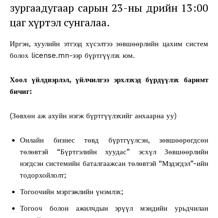
зургаадугаар сарын 23-ны өдрийн 13:00
цаг хүртэл сунгалаа.
Иргэн, хуулийн этгээд хүсэлтээ зөвшөөрлийн цахим систем
болох license.mn-ээр бүртгүүлэх юм.
Хоол үйлдвэрлэл, үйлчилгээ эрхлэхэд бүрдүүлэх баримт
бичиг:
(Зөвхөн аж ахуйн нэгж бүртгүүлэхийг анхаарна уу)
Онлайн бизнес төвд бүртгүүлсэн, зөвшөөрөгдсөн
төлөвтэй “Бүртгэлийн хуудас” эсхүл Зөвшөөрлийн
нэгдсэн системийн баталгаажсан төлөвтэй “Мэдэгдэл”-ийн
тодорхойлолт;
Тогоочийн мэргэжлийн үнэмлэх;
Тогооч болон ажилчдын эрүүл мэндийн урьдчилан