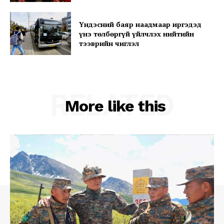
Үндэсний баяр наадмаар иргэдэд
үнэ төлбөргүй үйлчлэх нийтийн
тээврийн чиглэл
RELATED
More like this