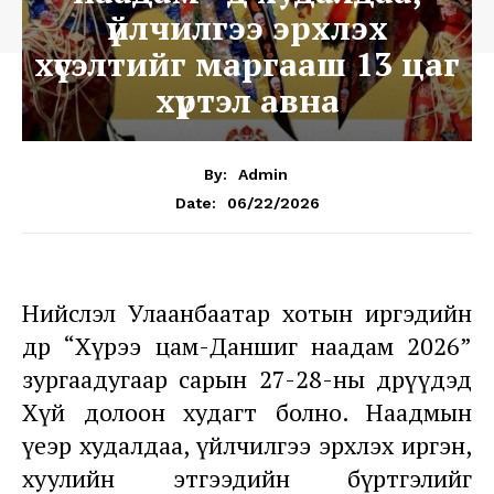
үйлчилгээ эрхлэх
хүсэлтийг маргааш 13 цаг
хүртэл авна
By:
Admin
06/22/2026
Date:
Нийслэл Улаанбаатар хотын иргэдийн
өдөр “Хүрээ цам-Даншиг наадам 2026”
зургаадугаар сарын 27-28-ны өдрүүдэд
Хүй долоон худагт болно. Наадмын
үеэр худалдаа, үйлчилгээ эрхлэх иргэн,
хуулийн этгээдийн бүртгэлийг