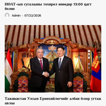
НӨАТ-ын сугалааны тохирол өнөөдөр 13:00 цагт
болно
Admin
-
07/22/2026
Тажикистан Улсын Ерөнхийлөгчийг албан ёсоор угтаж
авлаа