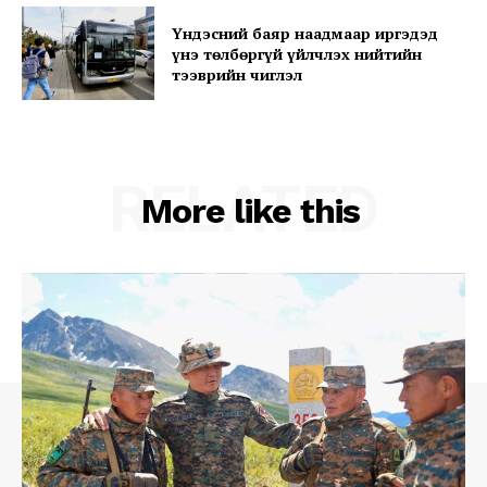
Үндэсний баяр наадмаар иргэдэд
үнэ төлбөргүй үйлчлэх нийтийн
тээврийн чиглэл
RELATED
More like this