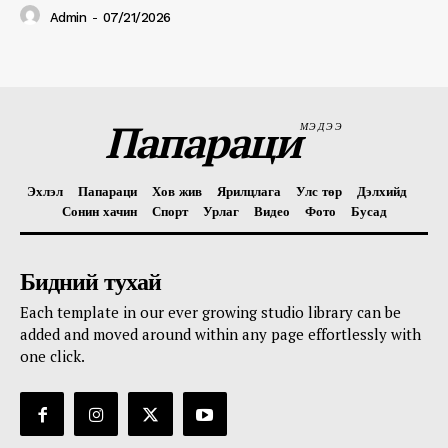
Admin
-
07/21/2026
Папараци
МЭДЭЭ
Эхлэл
Папараци
Хов жив
Ярилцлага
Улс төр
Дэлхийд
Сонин хачин
Спорт
Урлаг
Видео
Фото
Бусад
Бидний тухай
Each template in our ever growing studio library can be
added and moved around within any page effortlessly with
one click.