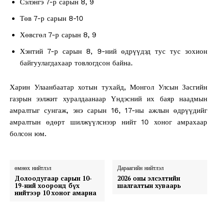
Сэлэнгэ 7-р сарын 8, 9
Төв 7-р сарын 8-10
Хөвсгөл 7-р сарын 8, 9
Хэнтий 7-р сарын 8, 9-ний өдрүүдэд тус тус зохион
байгуулагдахаар товлогдсон байна.
Харин Улаанбаатар хотын тухайд, Монгол Улсын Засгийн
газрын ээлжит хуралдаанаар Үндэсний их баяр наадмын
амралтыг сунгаж, энэ сарын 16, 17-ны ажлын өдрүүдийг
амралтын өдөрт шилжүүлснээр нийт 10 хоног амрахаар
болсон юм.
өмнөх нийтлэл
Дараагийн нийтлэл
Долоодугаар сарын 10-
2026 оны элсэлтийн
19-ний хооронд бүх
шалгалтын хуваарь
нийтээр 10 хоног амарна