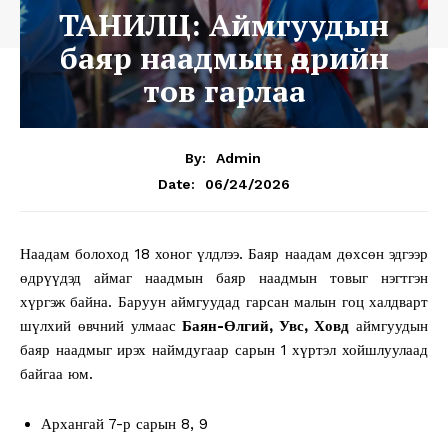
ТАНИЛЦ: Аймгуудын
баяр наадмын өдрийн
тов гарлаа
By:
Admin
06/24/2026
Date:
Наадам болоход 18 хоног үлдлээ. Баяр наадам дөхсөн эдгээр
өдрүүдэд аймаг наадмын баяр наадмын товыг нэгтгэн
хүргэж байна. Баруун аймгуудад гарсан малын гоц халдварт
шүлхий өвчний улмаас
Баян-Өлгий, Увс, Ховд
аймгуудын
баяр наадмыг ирэх наймдугаар сарын 1 хүртэл хойшлуулаад
байгаа юм.
Архангай 7-р сарын 8, 9