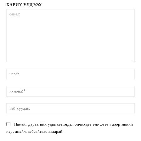
ХАРИУ ҮЛДЭЭХ
санал:
нэ
и-
мэ
вэ
ху
Намайг дараагийн удаа сэтгэгдэл бичихдээ энэ хөтөч дээр миний
нэр, имэйл, вэбсайтаас аваарай.