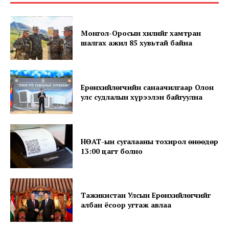
Монгол-Оросын хилийг хамтран
шалгах ажил 85 хувьтай байна
Ерөнхийлөгчийн санаачилгаар Олон
улс судлалын хүрээлэн байгуулна
SUBSCRIBE NOW
НӨАТ-ын сугалааны тохирол өнөөдөр
Company
13:00 цагт болно
About
Contact us
Тажикистан Улсын Ерөнхийлөгчийг
албан ёсоор угтаж авлаа
Subscription Plans
My account