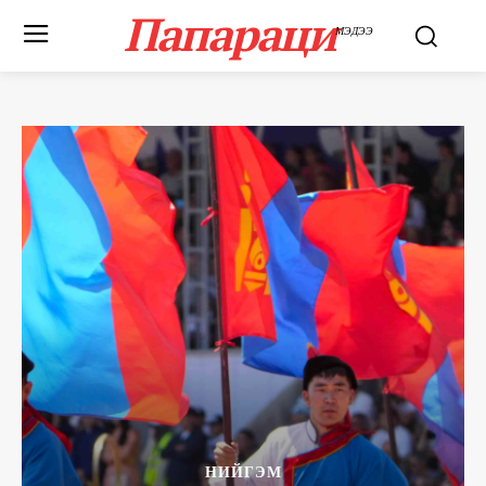
Папараци
МЭДЭЭ
НИЙГЭМ