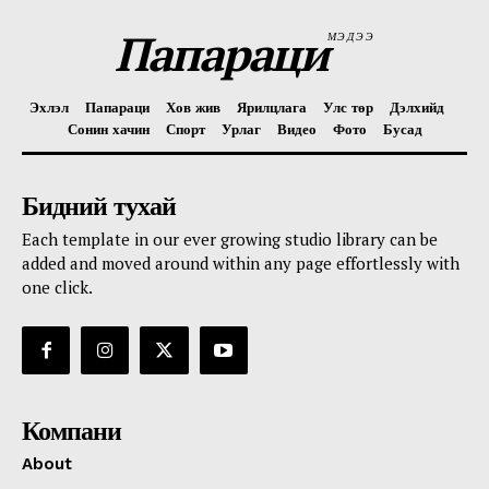
Папараци
МЭДЭЭ
Эхлэл
Папараци
Хов жив
Ярилцлага
Улс төр
Дэлхийд
Сонин хачин
Спорт
Урлаг
Видео
Фото
Бусад
Бидний тухай
Each template in our ever growing studio library can be
added and moved around within any page effortlessly with
one click.
Компани
About