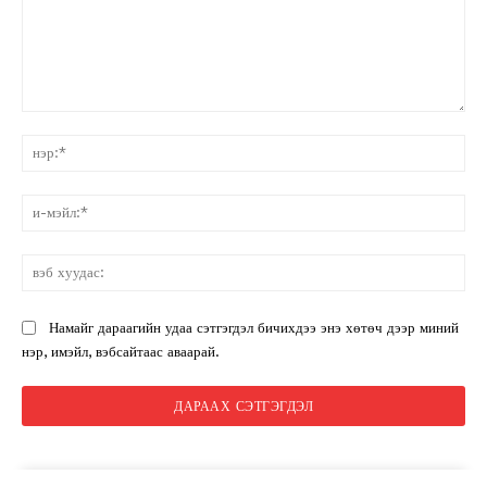
санал:
нэ
и-
мэ
вэ
ху
Намайг дараагийн удаа сэтгэгдэл бичихдээ энэ хөтөч дээр миний
нэр, имэйл, вэбсайтаас аваарай.