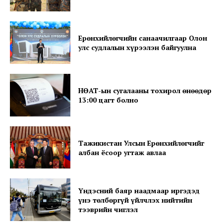
Ерөнхийлөгчийн санаачилгаар Олон
улс судлалын хүрээлэн байгуулна
SUBSCRIBE NOW
НӨАТ-ын сугалааны тохирол өнөөдөр
13:00 цагт болно
Company
Тажикистан Улсын Ерөнхийлөгчийг
About
албан ёсоор угтаж авлаа
Contact us
Subscription Plans
Үндэсний баяр наадмаар иргэдэд
My account
үнэ төлбөргүй үйлчлэх нийтийн
тээврийн чиглэл