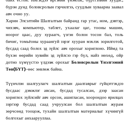
бүрэн дунд боловсролын гэрчилгээ, суудлын хуваариа заавал
авч очно уу.
Харин Элсэлтийн Шалгалтын байранд гар утас, ном, дэвтэр,
чихэвч, компьютер, таблет, ухаалаг цаг, тооны машин,
ноорог цаас, дуу хураагч, үзгэн болон тосон бал, толь
бичиг, томьёоны хураангуй зэрэг хууран мэхлэх зорилготой,
бусдад саад болох эд зүйлс авч орохыг хориглоно. Иймд та
бүхэн өөрийн хувийн эд зүйлсээ гэр бүл, найз нөхөд, ойр
дотно хүмүүстээ үлдээж орохыг
Боловсролын Үнэлгээний
Төв(БҮТ)
-өөс зөвлөж байна.
Түүнчлэн шалгуулагч шалгалтын даалгаврыг гүйцэтгэхдээ
бусдаас дэмжлэг авсан, бусдад тусалсан, дээр заасан
хориглох зүйлсийг авч орсон, ашигласан, хоорондоо ярилцах
зэргээр бусдад саад учруулсан бол шалгалтын журам
зөрчсөнд тооцож, тухайн шалгалтын материалыг хүчингүй
болгохыг анхаарууллаа.