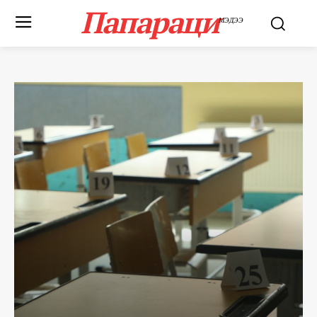
Папараци
МЭДЭЭ