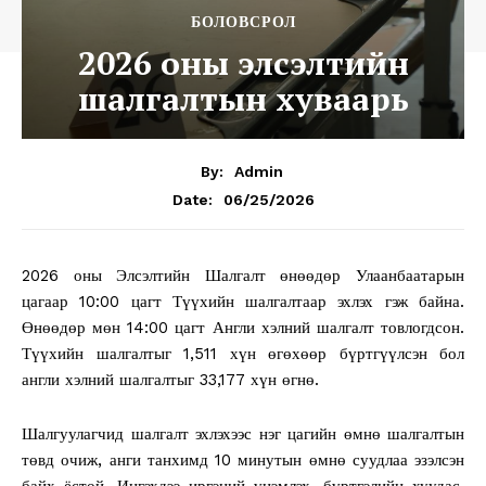
БОЛОВСРОЛ
2026 оны элсэлтийн
шалгалтын хуваарь
By:
Admin
06/25/2026
Date:
2026 оны Элсэлтийн Шалгалт өнөөдөр Улаанбаатарын
цагаар 10:00 цагт Түүхийн шалгалтаар эхлэх гэж байна.
Өнөөдөр мөн 14:00 цагт Англи хэлний шалгалт товлогдсон.
Түүхийн шалгалтыг 1,511 хүн өгөхөөр бүртгүүлсэн бол
англи хэлний шалгалтыг 33,177 хүн өгнө.
Шалгуулагчид шалгалт эхлэхээс нэг цагийн өмнө шалгалтын
төвд очиж, анги танхимд 10 минутын өмнө суудлаа эзэлсэн
байх ёстой. Ингэхдээ иргэний үнэмлэх, бүртгэлийн хуудас,