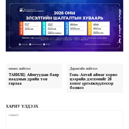
өмнөх нийтлэл
Дараагийн нийтлэл
ТАНИЛЦ: Аймгуудын баяр
Говь-Алтай аймаг хорио
наадмын өдрийн тов
цээрийн дэглэмийг 28
гарлаа
хоног үргэлжлүүлэхээр
болжээ
ХАРИУ ҮЛДЭЭХ