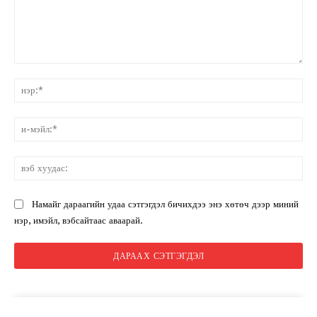
санал:
нэ
и-
мэ
вэ
ху
Намайг дараагийн удаа сэтгэгдэл бичихдээ энэ хөтөч дээр миний
нэр, имэйл, вэбсайтаас аваарай.