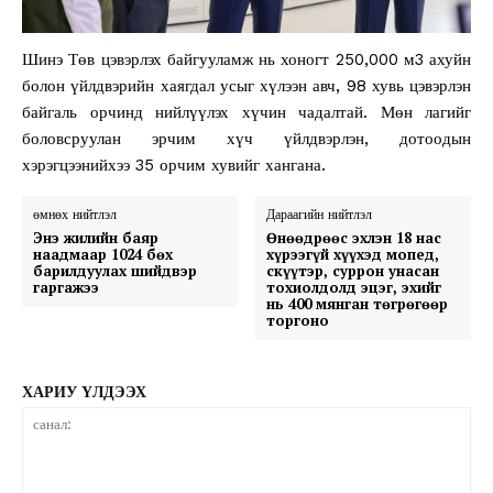
Шинэ Төв цэвэрлэх байгууламж нь хоногт 250,000 м3 ахуйн
болон үйлдвэрийн хаягдал усыг хүлээн авч, 98 хувь цэвэрлэн
байгаль орчинд нийлүүлэх хүчин чадалтай. Мөн лагийг
боловсруулан эрчим хүч үйлдвэрлэн, дотоодын
хэрэгцээнийхээ 35 орчим хувийг хангана.
өмнөх нийтлэл
Дараагийн нийтлэл
Энэ жилийн баяр
Өнөөдрөөс эхлэн 18 нас
наадмаар 1024 бөх
хүрээгүй хүүхэд мопед,
барилдуулах шийдвэр
скүүтэр, суррон унасан
гаргажээ
тохиолдолд эцэг, эхийг
нь 400 мянган төгрөгөөр
торгоно
ХАРИУ ҮЛДЭЭХ