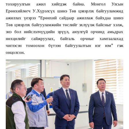
тохируулгын ажил хийгдэж байна. Монгол Улсын
Ерөнхийлөгч У.Хүрэлсүх шинэ Төв цэвэрлэх байгууламжид
ажиллах үеэрээ “Ерөнхий сайдаар ажиллаж байхдаа шинэ
Төв цэвэрлэх байгууламжийн төслийг эхлүүлж байсныг хэлж,
энэ бол нийслэлчүүдийн эрүүл, аюулгүй орчинд амьдрах
нөхцөлийг сайжруулах, байгаль орчныг хамгаалахад
чиглэсэн томоохон бүтээн байгуулалтын нэг юм” гэж
онцолсон.