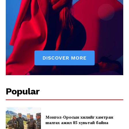
SUBSCRIBE NOW
Company
About
Popular
Contact us
Subscription Plans
My account
Монгол-Оросын хилийг хамтран
шалгах ажил 85 хувьтай байна