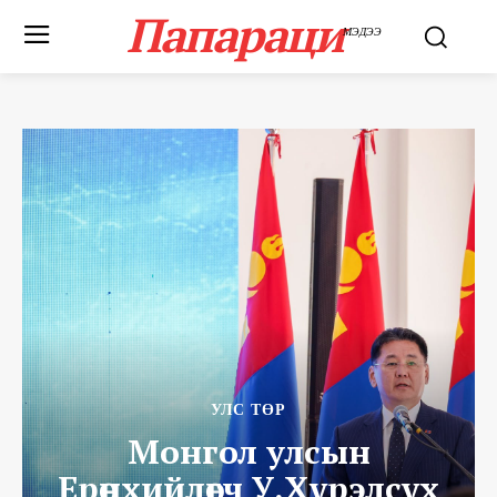
Папараци
МЭДЭЭ
УЛС ТӨР
Монгол улсын
Ерөнхийлөгч У.Хүрэлсүх