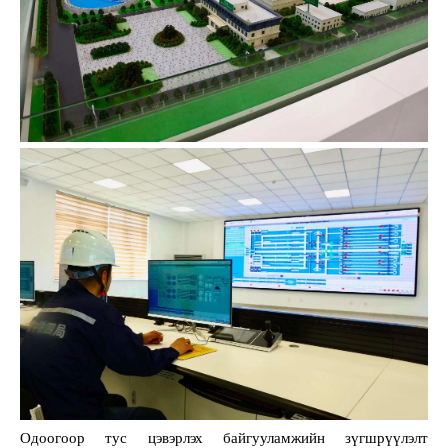
Одоогоор тус цэвэрлэх байгууламжийн зүгшрүүлэлт