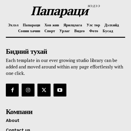
Папараци
МЭДЭЭ
Эхлэл
Папараци
Хов жив
Ярилцлага
Улс төр
Дэлхийд
Сонин хачин
Спорт
Урлаг
Видео
Фото
Бусад
Бидний тухай
Each template in our ever growing studio library can be
added and moved around within any page effortlessly with
one click.
Компани
About
Contact us