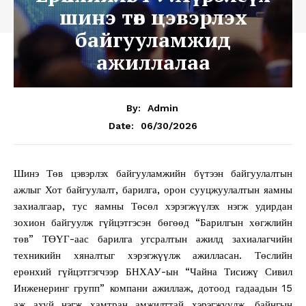
шинэ төв цэвэрлэх
байгууламжид
ажиллалаа
By:
Admin
06/30/2026
Date:
Шинэ Төв цэвэрлэх байгууламжийн бүтээн байгуулалтын
ажлыг Хот байгуулалт, барилга, орон сууцжуулалтын яамны
захиалгаар, тус яамны Төсөл хэрэгжүүлэх нэгж удирдан
зохион байгуулж гүйцэтгэсэн бөгөөд “Барилгын хөгжлийн
төв” ТӨҮГ-аас барилга угсралтын ажилд захиалагчийн
техникийн хяналтыг хэрэгжүүлж ажилласан. Төслийн
ерөнхий гүйцэтгэгчээр БНХАУ-ын “Чайна Тисижү Сивил
Инженеринг групп” компани ажиллаж, дотоод гадаадын 15
аж ахуй нэгж хамтран амжилттай хэрэгжүүлж, байнгын