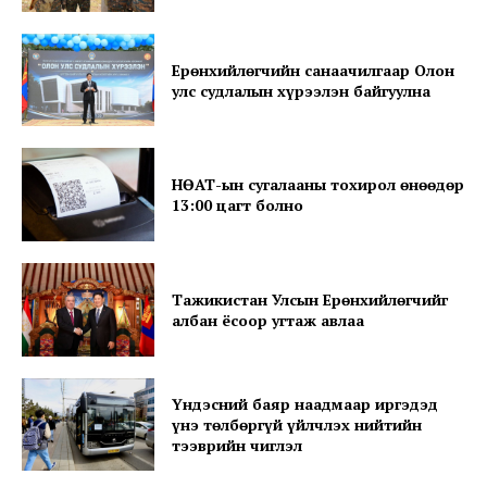
Ерөнхийлөгчийн санаачилгаар Олон
улс судлалын хүрээлэн байгуулна
НӨАТ-ын сугалааны тохирол өнөөдөр
13:00 цагт болно
Тажикистан Улсын Ерөнхийлөгчийг
албан ёсоор угтаж авлаа
Үндэсний баяр наадмаар иргэдэд
үнэ төлбөргүй үйлчлэх нийтийн
тээврийн чиглэл