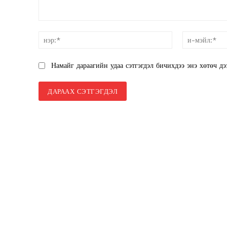
SUBSCRIB
санал:
нэр:*
Намайг дараагийн удаа сэтгэгдэл бичихдээ энэ хөтөч дэ