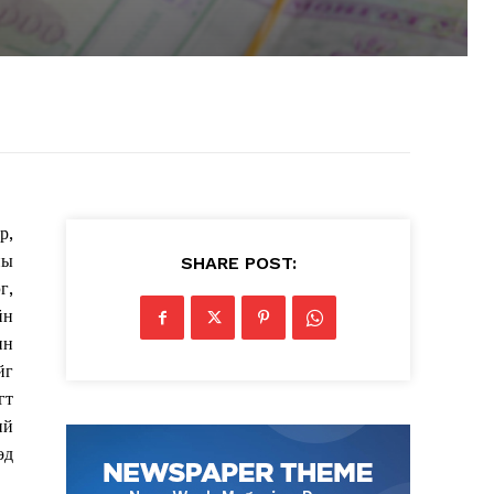
р,
ны
SHARE POST:
г,
йн
ин
йг
гт
ий
өд