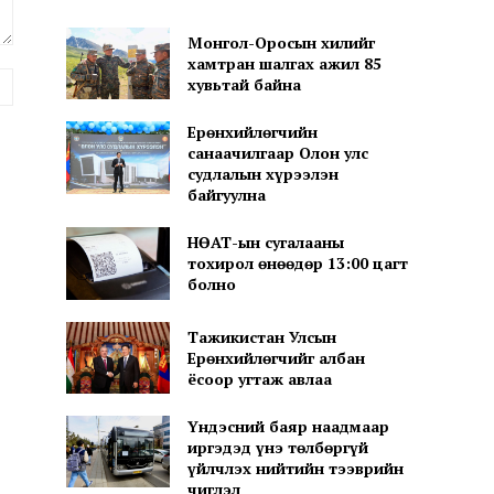
Монгол-Оросын хилийг
хамтран шалгах ажил 85
вэб
хувьтай байна
хуудас:
Ерөнхийлөгчийн
санаачилгаар Олон улс
судлалын хүрээлэн
байгуулна
НӨАТ-ын сугалааны
тохирол өнөөдөр 13:00 цагт
болно
Тажикистан Улсын
Ерөнхийлөгчийг албан
ёсоор угтаж авлаа
Үндэсний баяр наадмаар
иргэдэд үнэ төлбөргүй
үйлчлэх нийтийн тээврийн
чиглэл