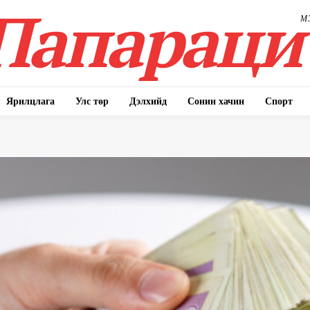
Папараци
М
Ярилцлага
Улс төр
Дэлхийд
Сонин хачин
Спорт