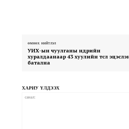
өмнөх нийтлэл
News 
УИХ-ын чуулганы өнөөдрийн
хуралдаанаар 43 хуулийн төсөл эцэслэ
Magazin
батална
ХАРИУ ҮЛДЭЭХ