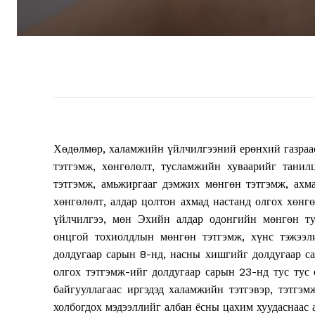
Хөдөлмөр, халамжийн үйлчилгээний ерөнхий газраа
тэтгэмж, хөнгөлөлт, тусламжийн хуваарийг танил
тэтгэмж, амьжиргааг дэмжих мөнгөн тэтгэмж, ахм
хөнгөлөлт, алдар цолтон ахмад настанд олгох хөн
үйлчилгээ, мөн Эхийн алдар одонгийн мөнгөн ту
онцгой тохиолдлын мөнгөн тэтгэмж, хүнс тэжээл
долдугаар сарын 8-нд, насны хишгийг долдугаар сар
олгох тэтгэмж-ийг долдугаар сарын 23-нд тус тус
байгууллагаас иргэдэд халамжийн тэтгэвэр, тэтгэ
холбогдох мэдээллийг албан ёсны цахим хуудаснаас 