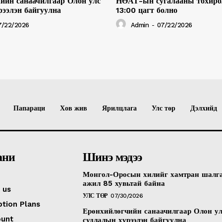
ийн санаачилгаар Олон улс
НӨАТ-ын сугалааны тохиро
рээлэн байгуулна
13:00 цагт болно
7/22/2026
Admin
-
07/22/2026
Папараци
Хов жив
Ярилцлага
Улс төр
Дэлхийд
ани
Шинэ мэдээ
Монгол-Оросын хилийг хамтран шалг
ажил 85 хувьтай байна
 us
УЛС ТӨР
07/30/2026
ption Plans
Ерөнхийлөгчийн санаачилгаар Олон у
ount
судлалын хүрээлэн байгуулна