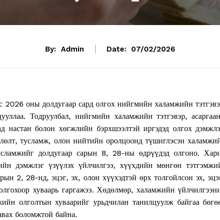
By:
Admin
Date:
07/02/2026
с 2026 оны долдугаар сард олгох нийгмийн халамжийн тэтгэвэ
цууллаа. Тодруулбал, нийгмийн халамжийн тэтгэвэр, асаргаа
ад настан болон хөгжлийн бэрхшээлтэй иргэдэд олгох дэмжлэ
гөлөлт, тусламж, олон нийтийн оролцоонд түшиглэсэн халамжи
сламжийг долдугаар сарын 8, 28-ны өдрүүдэд олгоно. Хар
ийн дэмжлэг үзүүлэх үйлчилгээ, хүүхдийн мөнгөн тэтгэмжи
ын 2, 28-нд, эцэг, эх, олон хүүхэдтэй өрх толгойлсон эх, эцэ
 олгохоор хуваарь гаргажээ. Хөдөлмөр, халамжийн үйлчилгээн
мжийн олголтын хуваарийг урьдчилан танилцуулж байгаа бөгө
авах боломжтой байна.