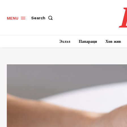
Search
MENU
Эхлэл
Папараци
Хов жив