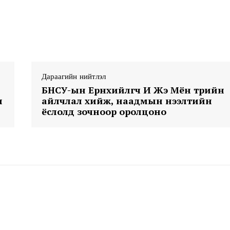
Дараагийн нийтлэл
Week
БНСУ-ын Ерөнхийлөгч И Жэ Мён төрийн
н
айлчлал хийж, наадмын нээлтийн
e PRO
ёслолд зочноор оролцоно
Company
About
Contact us
Subscription Plans
My account