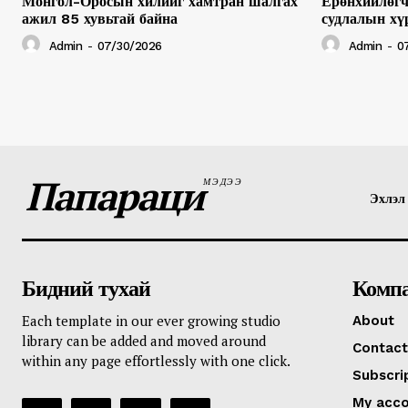
Монгол-Оросын хилийг хамтран шалгах
Ерөнхийлөгч
ажил 85 хувьтай байна
судлалын хү
Admin
-
07/30/2026
Admin
-
0
Папараци
МЭДЭЭ
Эхлэл
Бидний тухай
Комп
Each template in our ever growing studio
About
library can be added and moved around
Contact
within any page effortlessly with one click.
Subscri
My acc