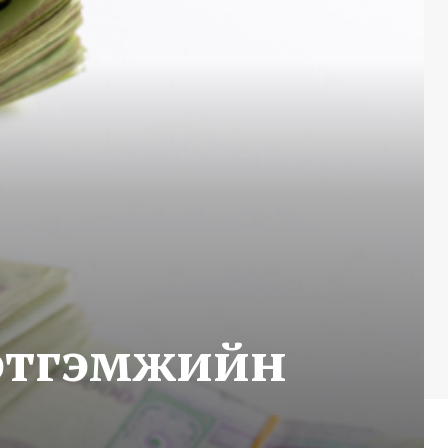
тэтгэмжийн