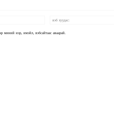
E NOW
и-
мэйл:*
эр миний нэр, имэйл, вэбсайтаас аваарай.