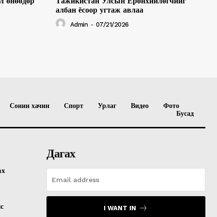
л өнөөдөр
Тажикистан Улсын Ерөнхийлөгчийг
албан ёсоор угтаж авлаа
Admin
-
07/21/2026
Сонин хачин
Спорт
Урлаг
Видео
Фото
Бусад
Дагах
ах
лс
I WANT IN