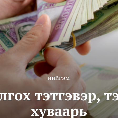
НИЙГЭМ
олгох тэтгэвэр, 
хуваарь