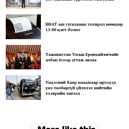
НӨАТ-ын сугалааны тохирол өнөөдөр
SUBSCRIBE NOW
13:00 цагт болно
Тажикистан Улсын Ерөнхийлөгчийг
Company
албан ёсоор угтаж авлаа
About
Contact us
Үндэсний баяр наадмаар иргэдэд
үнэ төлбөргүй үйлчлэх нийтийн
Subscription Plans
тээврийн чиглэл
My account
RELATED