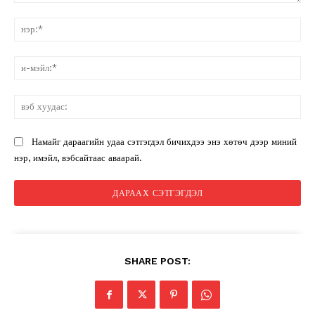
санал:
нэ
и-
мэ
вэ
ху
Намайг дараагийн удаа сэтгэгдэл бичихдээ энэ хөтөч дээр миний
нэр, имэйл, вэбсайтаас аваарай.
SHARE POST: