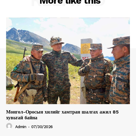
More like this
Монгол-Оросын хилийг хамтран шалгах ажил 85
хувьтай байна
Admin
-
07/30/2026