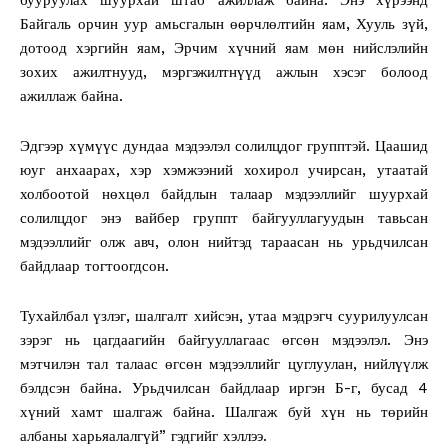
Байгаль орчин уур амьсгалын өөрчлөлтийн яам, Хууль зүй,
дотоод хэргийн яам, Эрчим хүчний яам мөн нийслэлийн
зохих ажилтнууд, мэргэжилтнүүд ажлын хэсэг болоод
ажиллаж байна.
Эдгээр хүмүүс дундаа мэдээлэл солилцдог групптэй. Цаашид
юуг анхаарах, хэр хэмжээний хохирол учирсан, утаатай
холбоотой нөхцөл байдлын талаар мэдээллийг шуурхай
солилцдог энэ вайбер группт байгууллагуудын тавьсан
мэдээллийг олж авч, олон нийтэд тараасан нь урьдчилсан
байдлаар тогтоогдсон.
Тухайлбал үзлэг, шалгалт хийсэн, утаа мэдрэгч суурилуулсан
зэрэг нь цагдаагийн байгууллагаас өгсөн мэдээлэл. Энэ
мэтчилэн тал талаас өгсөн мэдээллийг цуглуулан, нийлүүлж
бэлдсэн байна. Урьдчилсан байдлаар иргэн Б-г, бусад 4
хүний хамт шалгаж байна. Шалгаж буй хүн нь төрийн
албаны харьяалалгүй” гэдгийг хэллээ.