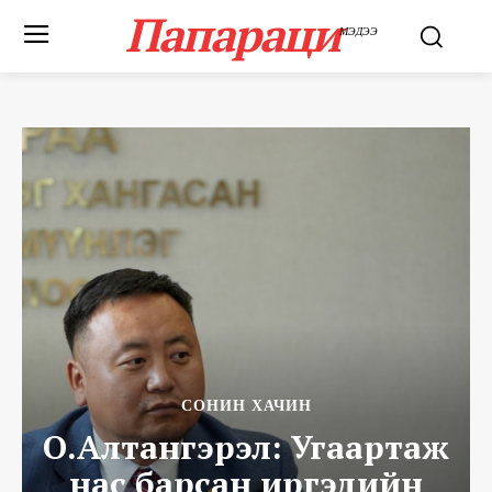
Папараци
МЭДЭЭ
СОНИН ХАЧИН
О.Алтангэрэл: Угаартаж
нас барсан иргэдийн