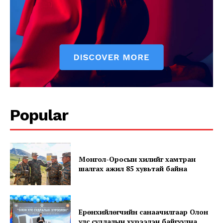
Popular
News Week
Magazine PRO
Монгол-Оросын хилийг хамтран
шалгах ажил 85 хувьтай байна
Ерөнхийлөгчийн санаачилгаар Олон
улс судлалын хүрээлэн байгуулна