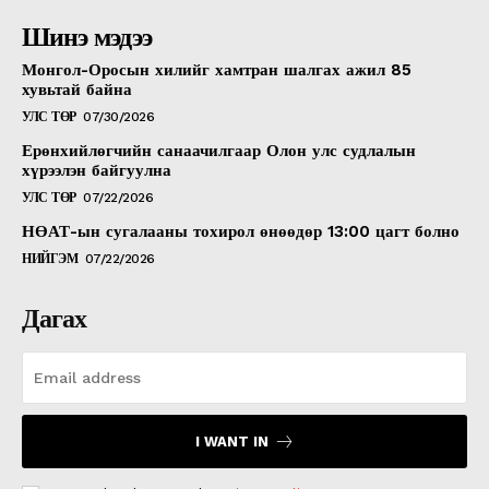
Шинэ мэдээ
Монгол-Оросын хилийг хамтран шалгах ажил 85
хувьтай байна
УЛС ТӨР
07/30/2026
Ерөнхийлөгчийн санаачилгаар Олон улс судлалын
хүрээлэн байгуулна
УЛС ТӨР
07/22/2026
НӨАТ-ын сугалааны тохирол өнөөдөр 13:00 цагт болно
НИЙГЭМ
07/22/2026
Дагах
I WANT IN