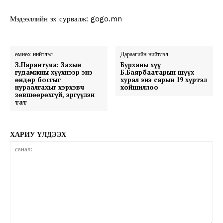
Мэдээллийн эх сурвалж: gogo.mn
өмнөх нийтлэл
Дараагийн нийтлэл
З.Нарантуяа: Захын
Бурханы хүү
гудамжны хүүхнээр энэ
Б.Баярбаатарын шүүх
өндөр босгыг
хурал энэ сарын 19 хүртэл
нураалгахыг хэрхэвч
хойшиллоо
зөвшөөрөхгүй, эргүүлэн
тат
ХАРИУ ҮЛДЭЭХ