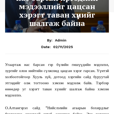
мэдээллийг цацсан
хэрэгт таван хүнийг
шалгаж байна
By:
Admin
02/11/2025
Date:
Угаартаж нас барсан гэр бүлийн гишүүдийн мэдээлэл,
зургийг олон нийтийн сүлжээнд цацсан хэрэг гарсан. Үүнтэй
холбоотойгоор Хууль зүй, дотоод хэргийн сайд буруутай
этгээдийг олж тогтооно хэмээн мэдээлж байв. Тэрбээр
өнөөдөр уг хэрэгт таван хүнийг шалгаж байна хэмээн
мэдээллээ.
О.Алтангэрэл сайд “Нийслэлийн агаарын бохирдлыг
бууруулах шуурхай штаб ажиллаж байна. Энэ хүрээнд