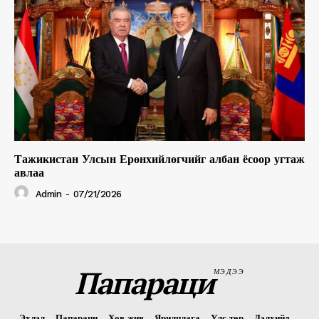
Тажикистан Улсын Ерөнхийлөгчийг албан ёсоор угтаж
авлаа
Admin
-
07/21/2026
Папараци
МЭДЭЭ
Эхлэл
Папараци
Хов жив
Ярилцлага
Улс төр
Дэлхийд