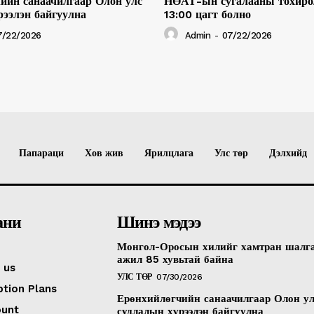
ийн санаачилгаар Олон улс
НӨАТ-ын сугалааны тохиро
рээлэн байгуулна
13:00 цагт болно
7/22/2026
Admin
-
07/22/2026
Папараци
Хов жив
Ярилцлага
Улс төр
Дэлхийд
ани
Шинэ мэдээ
Монгол-Оросын хилийг хамтран шалг
ажил 85 хувьтай байна
 us
УЛС ТӨР
07/30/2026
ption Plans
Ерөнхийлөгчийн санаачилгаар Олон у
ount
судлалын хүрээлэн байгуулна