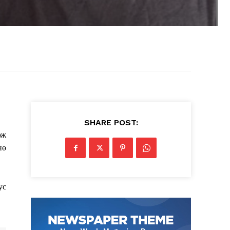
SHARE POST:
эж
нө
ус