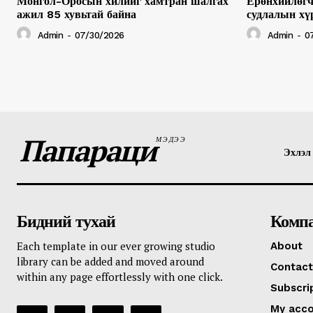
Монгол-Оросын хилийг хамтран шалгах
Ерөнхийлөгч
ажил 85 хувьтай байна
судлалын хү
Admin
-
07/30/2026
Admin
-
0
Папараци
МЭДЭЭ
Эхлэл
Бидний тухай
Комп
Each template in our ever growing studio
About
library can be added and moved around
Contact
within any page effortlessly with one click.
Subscri
My acc