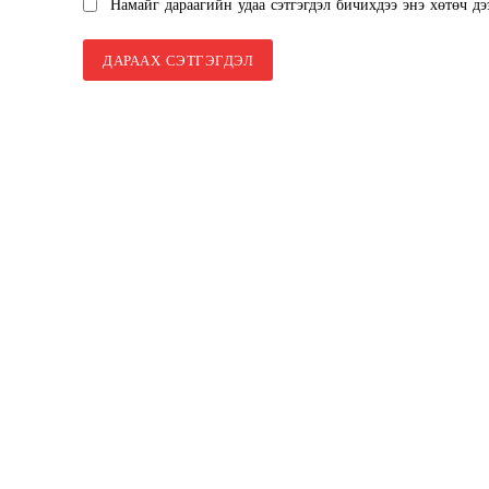
Намайг дараагийн удаа сэтгэгдэл бичихдээ энэ хөтөч дэ
SUBSCRIB