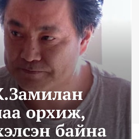
Ж.Замилан
аа орхиж,
хэлсэн байна