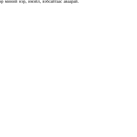
эр миний нэр, имэйл, вэбсайтаас аваарай.
E NOW