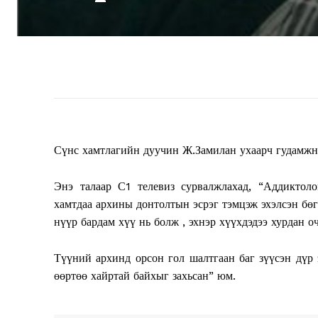
Сүнс хамтлагийн дуучин Ж.Замилан ухаарч гудамжн
Энэ талаар С1 телевиз сурвалжлахад, “Аддиктоло
хамтдаа архины донтолтын эсрэг тэмцэж эхэлсэн бө
нүүр бардам хүү нь болж , эхнэр хүүхдэдээ хурдан о
Түүний архинд орсон гол шалтгаан баг зүүсэн дүр э
өөртөө хайртай байхыг захьсан” юм.