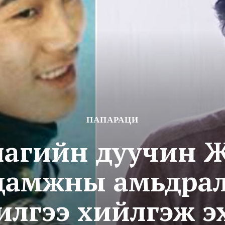
ПАПАРАЦИ
тлагийн дуучин 
удамжны амьдрал
лгээ хийлгэж э