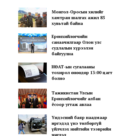
Монгол-Оросын хилийг
хамтран шалгах ажил 85
хувьтай байна
Ерөнхийлөгчийн
санаачилгаар Олон улс
судлалын хүрээлэн
байгуулна
НӨАТ-ын сугалааны
тохирол өнөөдөр 13:00 цагт
болно
Тажикистан Улсын
Ерөнхийлөгчийг албан
ёсоор угтаж авлаа
Үндэсний баяр наадмаар
иргэдэд үнэ төлбөргүй
үйлчлэх нийтийн тээврийн
чиглэл