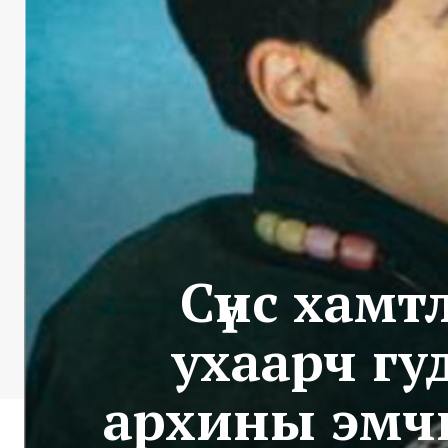
Сүнс хам
ухаарч г
архины эмчи