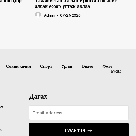
л өнөөдөр
Тажикистан Улсын Ерөнхийлөгчийг
албан ёсоор угтаж авлаа
Admin
-
07/21/2026
Сонин хачин
Спорт
Урлаг
Видео
Фото
Бусад
Дагах
ах
лс
I WANT IN