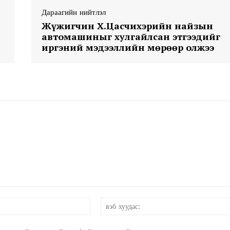
Дараагийн нийтлэл
Жүжигчин Х.Цасчихэрийн найзын
автомашиныг хулгайлсан этгээдийг
иргэний мэдээллийн мөрөөр олжээ
Week
e PRO
Company
About
Contact us
Subscription Plans
My account
и-
мэйл:*