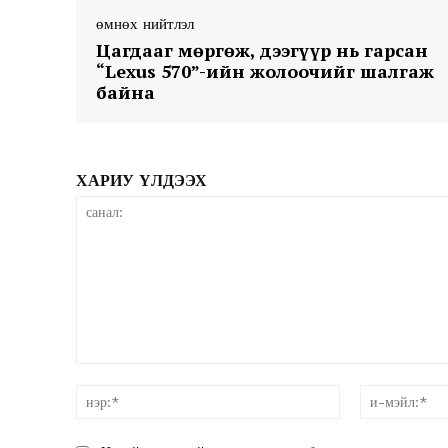
өмнөх нийтлэл
Цагдааг мөргөж, дээгүүр нь гарсан
“Lexus 570”-ийн жолоочийг шалгаж
байна
News 
ХАРИУ ҮЛДЭЭХ
Magazin
санал:
нэр:*