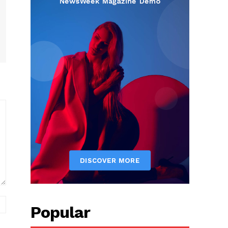
вэб
Popular
хуудас: