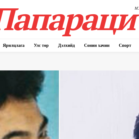
Папараци
М
Ярилцлага
Улс төр
Дэлхийд
Сонин хачин
Спорт