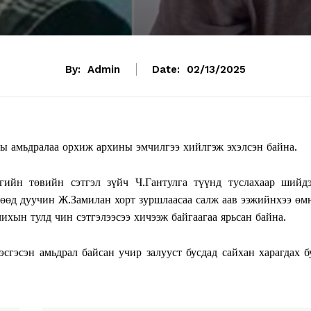
By:
Admin
Date:
02/13/2025
ы амьдралаа орхиж архины эмчилгээ хийлгэж эхэлсэн байна.
гийн төвийн сэтгэл зүйч Ч.Гантулга түүнд туслахаар шийд
гөөд дуучин Ж.Замилан хорт зуршлаасаа салж аав ээжийнхээ өм
чихын тулд чин сэтгэлээсээ хичээж байгаагаа ярьсан байна.
сгэсэн амьдрал байсан учир залууст бусдад сайхан харагдах б