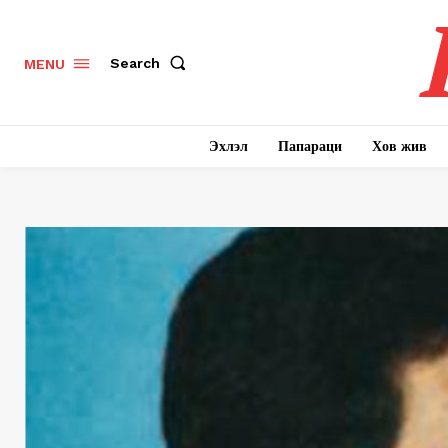
Search
MENU
Эхлэл
Папараци
Хов жив