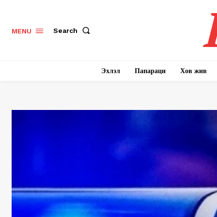
Search
MENU
Эхлэл
Папараци
Хов жив