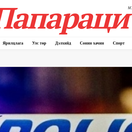
Папараци
М
Ярилцлага
Улс төр
Дэлхийд
Сонин хачин
Спорт