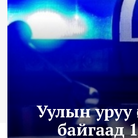
Уулын уруу 
байгаад 