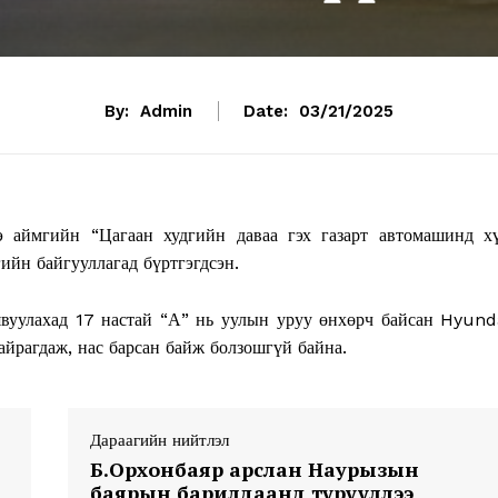
By:
Admin
Date:
03/21/2025
 аймгийн “Цагаан худгийн даваа гэх газарт автомашинд х
гийн байгууллагад бүртгэгдсэн.
явуулахад 17 настай “А” нь уулын уруу өнхөрч байсан Hyund
айрагдаж, нас барсан байж болзошгүй байна.
Дараагийн нийтлэл
Б.Орхонбаяр арслан Наурызын
баярын барилдаанд түрүүллээ