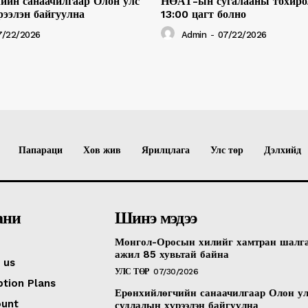
ийн санаачилгаар Олон улс
НӨАТ-ын сугалааны тохиро
рээлэн байгуулна
13:00 цагт болно
7/22/2026
Admin
-
07/22/2026
Папараци
Хов жив
Ярилцлага
Улс төр
Дэлхийд
ани
Шинэ мэдээ
Монгол-Оросын хилийг хамтран шалг
ажил 85 хувьтай байна
 us
УЛС ТӨР
07/30/2026
ption Plans
Ерөнхийлөгчийн санаачилгаар Олон у
ount
судлалын хүрээлэн байгуулна