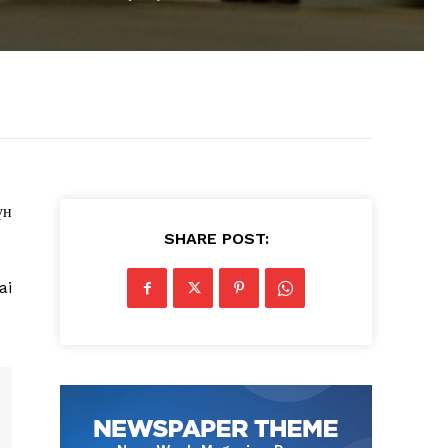
үн
SHARE POST:
ai