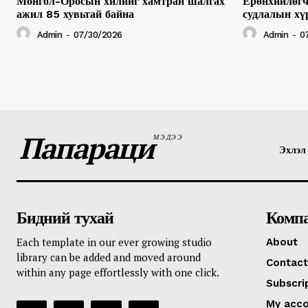
Монгол-Оросын хилийг хамтран шалгах
Ерөнхийлөгч
ажил 85 хувьтай байна
судлалын хү
Admin
-
07/30/2026
Admin
-
0
Папараци
МЭДЭЭ
Эхлэл
Бидний тухай
Комп
Each template in our ever growing studio
About
library can be added and moved around
Contact
within any page effortlessly with one click.
Subscri
My acc