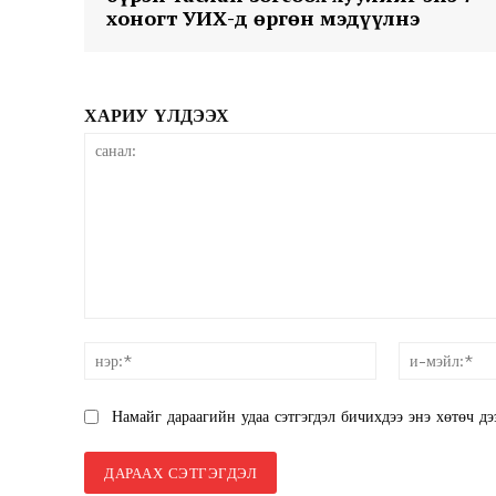
хоногт УИХ-д өргөн мэдүүлнэ
ХАРИУ ҮЛДЭЭХ
News 
Magazin
санал:
нэр:*
Намайг дараагийн удаа сэтгэгдэл бичихдээ энэ хөтөч дэ