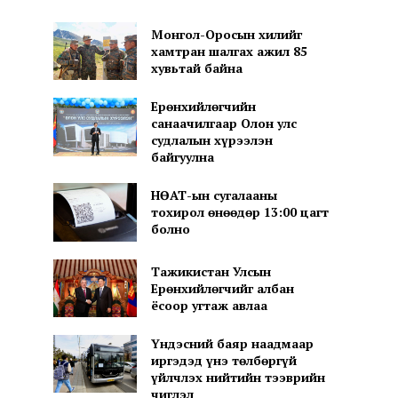
Монгол-Оросын хилийг
хамтран шалгах ажил 85
хувьтай байна
Ерөнхийлөгчийн
санаачилгаар Олон улс
судлалын хүрээлэн
байгуулна
НӨАТ-ын сугалааны
тохирол өнөөдөр 13:00 цагт
болно
Тажикистан Улсын
Ерөнхийлөгчийг албан
ёсоор угтаж авлаа
Үндэсний баяр наадмаар
иргэдэд үнэ төлбөргүй
үйлчлэх нийтийн тээврийн
чиглэл