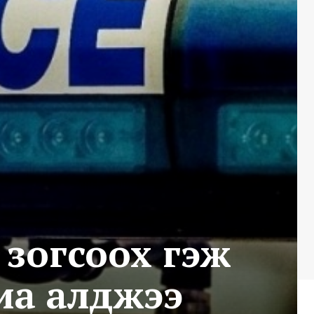
 зогсоох гэж
иа алджээ