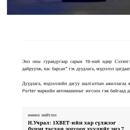
Энэ оны гуравдугаар сарын 19-ний өдөр Сэлэнгэ
дайруулж, нас барсан” гэх дуудлага, мэдээлэл цагдаа
Дуудлага, мэдээллийн дагуу шалгалтын ажиллагаа 
Porter маркийн автомашиныг зогсоох гэж байгаад д
өмнөх нийтлэл
Н.Учрал: 1XBET-ийн хар сүлжээг
бүрэн таслан зогсоох хуулийг энэ 7