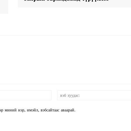
Week
e PRO
Company
About
и-
Contact us
мэйл:*
Subscription Plans
эр миний нэр, имэйл, вэбсайтаас аваарай.
My account