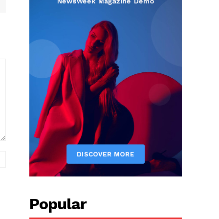
вэб
хуудас:
Popular