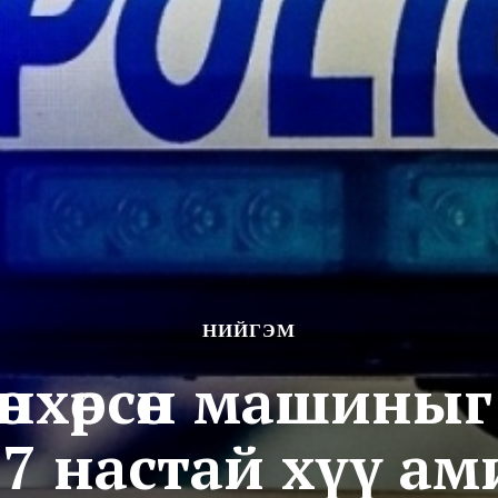
НИЙГЭМ
өнхөрсөн машиныг
17 настай хүү ам