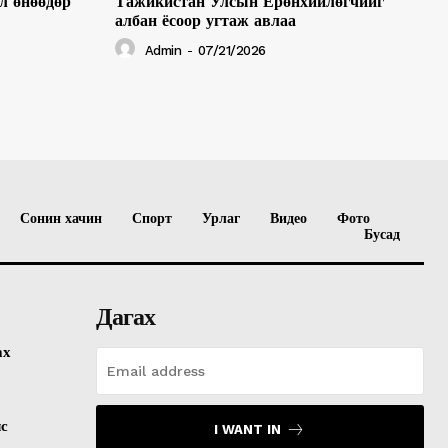
л өнөөдөр
Тажикистан Улсын Ерөнхийлөгчийг
албан ёсоор угтаж авлаа
Admin
-
07/21/2026
Сонин хачин
Спорт
Урлаг
Видео
Фото
Бусад
Дагах
ах
лс
I WANT IN