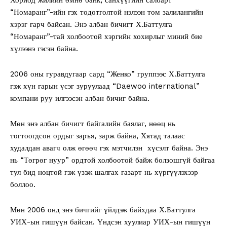
“Номаранг”-ийн гэх тодотголтой нэлээн том залилангийн
хэрэг гарч байсан. Энэ албан бичигт Х.Баттулга
“Номаранг”-тай холбоотой хэргийн хохирлыг миний бие
хүлээнэ гэсэн байна.
2006 оны гуравдугаар сард “Женко” группээс Х.Баттулга
гэж хүн гарын үсэг зуруулаад “Daewoo international”
компани руу илгээсэн албан бичиг байна.
Мөн энэ албан бичигт байгалийн баялаг, нөөц нь
тогтоогдсон ордыг заръя, зарж байна, Хятад талаас
худалдан авагч олж өгөөч гэх мэтчилэн хүсэлт байна. Энэ
нь “Төгрөг нуур” ордтой холбоотой байж болзошгүй байгаа
тул бид ноцтой гэж үзэж шалгах газарт нь хүргүүлэхээр
боллоо.
Мөн 2006 онд энэ бичгийг үйлдэж байхдаа Х.Баттулга
УИХ-ын гишүүн байсан. Үндсэн хуулиар УИХ-ын гишүүн