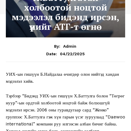
холбоотой ноцтой
мэдээлэл бидэнд ирсэн,
үүнийг АТГ-т өгнө
By:
Admin
04/22/2025
Date:
УИХ-ын гишүүн Б.Найдалаа өчигдөр олон нийтэд хандан
мэдээлэл хийв.
Тэрбээр “Бидэнд УИХ-ын гишүүн Х.Баттулга болон “Төгрөг
нуур”-ын ордтой холбоотой ноцтой байж болзошгүй
мэдээлэл ирсэн. 2006 оны гуравдугаар сард “Женко”
группээс Х.Баттулга гэж хүн гарын үсэг зуруулаад “Daewoo
international” компани руу илгээсэн албан бичиг байна.
Хориод жилийн өмнө банк, санхүүгийн салбарт