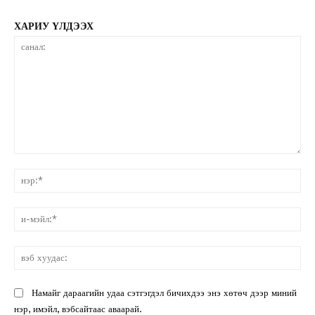
ХАРИУ ҮЛДЭЭХ
санал:
нэ
и-
мэ
вэ
ху
Намайг дараагийн удаа сэтгэгдэл бичихдээ энэ хөтөч дээр миний
нэр, имэйл, вэбсайтаас аваарай.