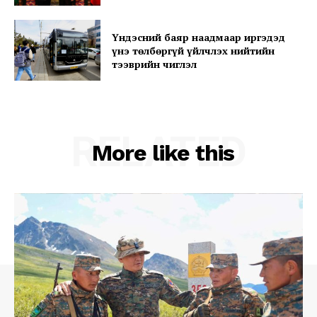
Үндэсний баяр наадмаар иргэдэд
үнэ төлбөргүй үйлчлэх нийтийн
тээврийн чиглэл
RELATED
More like this