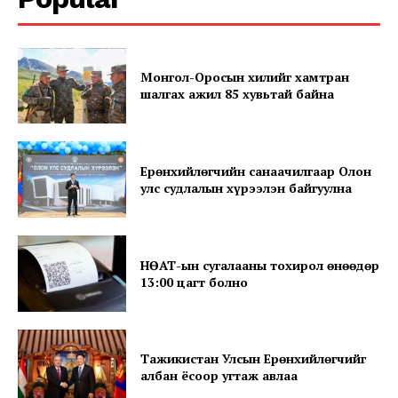
Монгол-Оросын хилийг хамтран
шалгах ажил 85 хувьтай байна
Ерөнхийлөгчийн санаачилгаар Олон
SUBSCRIBE NOW
улс судлалын хүрээлэн байгуулна
НӨАТ-ын сугалааны тохирол өнөөдөр
Company
13:00 цагт болно
About
Contact us
Тажикистан Улсын Ерөнхийлөгчийг
Subscription Plans
албан ёсоор угтаж авлаа
My account