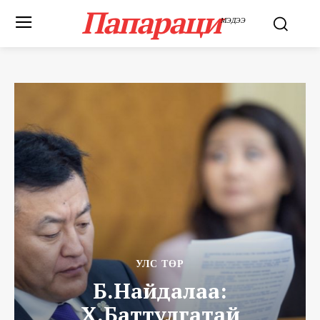
Папараци
МЭДЭЭ
УЛС ТӨР
Б.Найдалаа:
Х.Баттулгатай