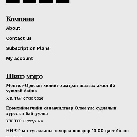
Компани
About
Contact us
Subscription Plans
My account
Шинэ мэдээ
Монгол-Оросын хилийг хамтран шалгах ажил 85
хувьтай байна
УЛС ТӨР
07/30/2026
Ерөнхийлөгчийн санаачилгаар Олон улс судлалын
хүрээлэн байгуулна
УЛС ТӨР
07/22/2026
НӨАТ-ын сугалааны тохирол өнөөдөр 13:00 цагт болно