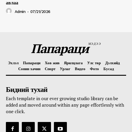
авлаа
Admin
-
07/21/2026
Папараци
МЭДЭЭ
Эхлэл
Папараци
Хов жив
Ярилцлага
Улс төр
Дэлхийд
Сонин хачин
Спорт
Урлаг
Видео
Фото
Бусад
Бидний тухай
Each template in our ever growing studio library can be
added and moved around within any page effortlessly with
one click.