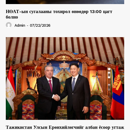
НӨАТ-ын сугалааны тохирол өнөөдөр 13:00 цагт
болно
Admin
-
07/22/2026
Тажикистан Улсын Ерөнхийлөгчийг албан ёсоор угтаж