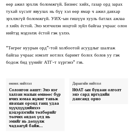
өөр ажил эрхлэх боломжгүй. Бизнес хийх, газар орд зарах
тухай хүсэлт явуулах нь бүү хэл өөр ямар ч ажил давхар
эрхлэхгүй боломжгүй. УИХ-ын гишүүн хууль батлах ажлаа
л хийх ёстой. Энэ мэтчилэн ноцтой зүйл байгаа учраас олон
нийтэд мэдээлэх ёстой гэж үзлээ.
“Төгрөг нуурын орд”-той холбоотой асуудлыг шалгаж
байгаа учраас нэмэлт нотлох баримт болох болов уу гэж
бодож бид үүнийг АТГ-т хүргэнэ” гэв.
өмнөх нийтлэл
Дараагийн нийтлэл
Солонгон аашт: Энэ нэг
НӨАТ-ын буцаан олголт
халзан малын өмнөөс бүр
энэ сард иргэдийн
ичих юмаа жүжиг тавьж
дансанд орно
явахын оронд ганц удаа
хүүхдүүдийнхээ
цэцэрлэгийн төлбөрийг
төлчих өвдөх үед нь
эмийг нь дөхүүлж
чадаагүй байж…