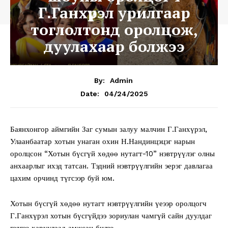
Г.Ганхүрэл урилгаар
тоглолтонд оролцож,
дуулахаар болжээ
By:
Admin
04/24/2025
Date:
Баянхонгор аймгийн Заг сумын залуу малчин Г.Ганхүрэл,
Улаанбаатар хотын унаган охин Н.Нандинцэцэг нарын
оролцсон “Хотын бүсгүй хөдөө нутагт-10” нэвтрүүлэг олны
анхаарлыг ихэд татсан. Тэдний нэвтрүүлгийн эерэг давлагаа
цахим орчинд түгсээр буй юм.
Хотын бүсгүй хөдөө нутагт нэвтрүүлгийн үеээр оролцогч
Г.Ганхүрэл хотын бүсгүйдээ зориулан чамгүй сайн дуулдаг
гэдгээ харуулаад амжсан билээ.