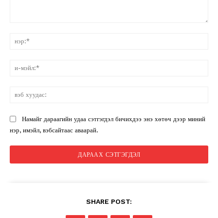
санал:
нэ
и-
мэ
вэ
ху
Намайг дараагийн удаа сэтгэгдэл бичихдээ энэ хөтөч дээр миний
нэр, имэйл, вэбсайтаас аваарай.
SHARE POST: