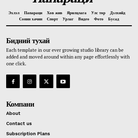
Эхлэл
Папараци
Хов жив
Ярилцлага
Улс төр
Дэлхийд
Сонин хачин
Спорт
Урлаг
Видео
Фото
Бусад
Бидний тухай
Each template in our ever growing studio library can be
added and moved around within any page effortlessly with
one click.
Компани
About
Contact us
Subscription Plans