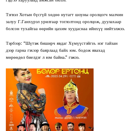
Тэгвэл Хотын бүсгүй хөдөө нутагт шоуны оролцогч малчин
залуу Г.Ганхүрэл урилгаар тоглолтонд оролцож, дуулахаар
болсон тухайгаа өөрийн цахим хуудаснаа ийнхүү нийтэлжээ.
Тэрбээр: “Шүтэж биширч явдаг Хүмүүстэйгээ. нэг тайзан
дээр гарна гэхээр баярлаад байх юм. бодож явахад
мөрөөдөл биелдэг л юм байна.” гэжээ.