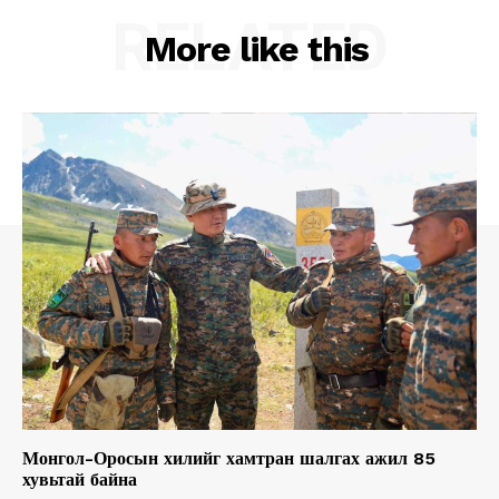
RELATED
More like this
Монгол-Оросын хилийг хамтран шалгах ажил 85
хувьтай байна