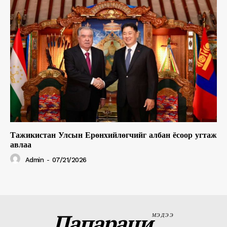
Тажикистан Улсын Ерөнхийлөгчийг албан ёсоор угтаж
авлаа
Admin
-
07/21/2026
Папараци
МЭДЭЭ