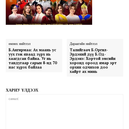
өмнөх нийтлэл
Дараагийн нийтлэл
Б.Ангирмаа: Ах маань ус
Талийгаач Б.Оргил-
уух гэж яваад зүрх нь
Эрдэний дүү Б.Од-
хаагдсан байна. Уг нь
Эрдэнэ: Хортой эмсийн
тавдугаар сарын 8-нд 70
хоронд ороод ямар эрт
нас хүрэх байлаа
орхин одчихов доо
хайрт ах минь
ХАРИУ ҮЛДЭЭХ