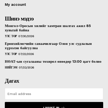
My account
Шинэ мэдээ
Монгол-Оросын хилийг хамтран шалгах ажил 85
хувьтай байна
УЛС ТӨР
07/30/2026
Ерөнхийлөгчийн санаачилгаар Олон улс судлалын
хүрээлэн байгуулна
УЛС ТӨР
07/22/2026
НӨАТ-ын сугалааны тохирол өнөөдөр 13:00 цагт болно
НИЙГЭМ
07/22/2026
Дагах
I WANT IN