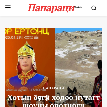
Папараци
МЭДЭЭ
ПАПАРАЦИ
Хотын бүсгүй хөдөө нутагт
шоуны оролцогч