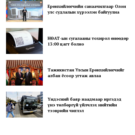
Ерөнхийлөгчийн санаачилгаар Олон
улс судлалын хүрээлэн байгуулна
SUBSCRIBE NOW
НӨАТ-ын сугалааны тохирол өнөөдөр
13:00 цагт болно
Company
Тажикистан Улсын Ерөнхийлөгчийг
албан ёсоор угтаж авлаа
About
Contact us
Үндэсний баяр наадмаар иргэдэд
Subscription Plans
үнэ төлбөргүй үйлчлэх нийтийн
My account
тээврийн чиглэл