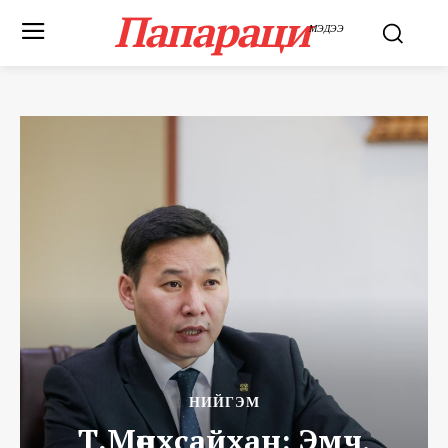
Папараци
МЭДЭЭ
НИЙГЭМ
Т.Мөнхсайхан: Эмч,