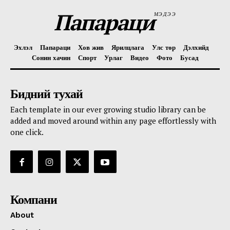
Папараци
МЭДЭЭ
Эхлэл
Папараци
Хов жив
Ярилцлага
Улс төр
Дэлхийд
Сонин хачин
Спорт
Урлаг
Видео
Фото
Бусад
Бидний тухай
Each template in our ever growing studio library can be
added and moved around within any page effortlessly with
one click.
Компани
About