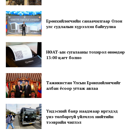
Ерөнхийлөгчийн санаачилгаар Олон
улс судлалын хүрээлэн байгуулна
SUBSCRIBE NOW
НӨАТ-ын сугалааны тохирол өнөөдөр
13:00 цагт болно
Company
Тажикистан Улсын Ерөнхийлөгчийг
About
албан ёсоор угтаж авлаа
Contact us
Subscription Plans
Үндэсний баяр наадмаар иргэдэд
My account
үнэ төлбөргүй үйлчлэх нийтийн
тээврийн чиглэл