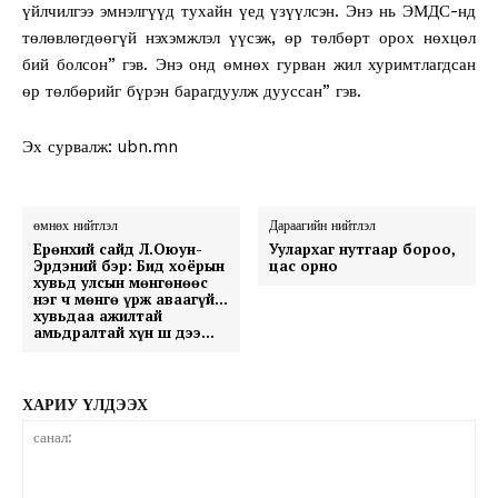
үйлчилгээ эмнэлгүүд тухайн үед үзүүлсэн. Энэ нь ЭМДС-нд
төлөвлөгдөөгүй нэхэмжлэл үүсэж, өр төлбөрт орох нөхцөл
бий болсон” гэв. Энэ онд өмнөх гурван жил хуримтлагдсан
өр төлбөрийг бүрэн барагдуулж дууссан” гэв.
Эх сурвалж: ubn.mn
өмнөх нийтлэл
Дараагийн нийтлэл
Ерөнхий сайд Л.Оюун-
Уулархаг нутгаар бороо,
Эрдэний бэр: Бид хоёрын
цас орно
хувьд улсын мөнгөнөөс
нэг ч мөнгө үрж аваагүй…
хувьдаа ажилтай
амьдралтай хүн ш дээ…
ХАРИУ ҮЛДЭЭХ