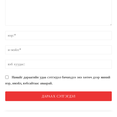
санал:
нэ
и-
мэ
вэ
ху
Намайг дараагийн удаа сэтгэгдэл бичихдээ энэ хөтөч дээр миний
нэр, имэйл, вэбсайтаас аваарай.