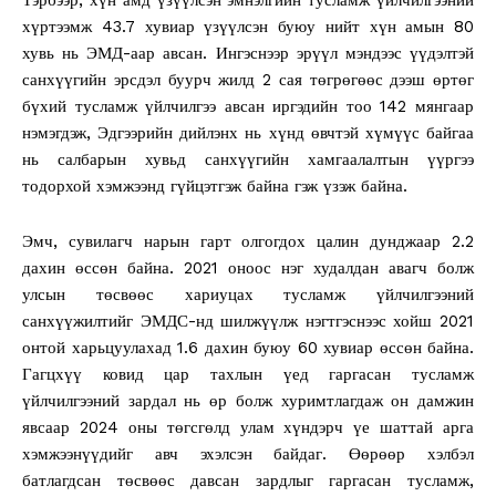
хүртээмж 43.7 хувиар үзүүлсэн буюу нийт хүн амын 80
хувь нь ЭМД-аар авсан. Ингэснээр эрүүл мэндээс үүдэлтэй
санхүүгийн эрсдэл буурч жилд 2 сая төгрөгөөс дээш өртөг
бүхий тусламж үйлчилгээ авсан иргэдийн тоо 142 мянгаар
нэмэгдэж, Эдгээрийн дийлэнх нь хүнд өвчтэй хүмүүс байгаа
нь салбарын хувьд санхүүгийн хамгаалалтын үүргээ
тодорхой хэмжээнд гүйцэтгэж байна гэж үзэж байна.
Эмч, сувилагч нарын гарт олгогдох цалин дунджаар 2.2
дахин өссөн байна. 2021 оноос нэг худалдан авагч болж
улсын төсвөөс хариуцах тусламж үйлчилгээний
санхүүжилтийг ЭМДС-нд шилжүүлж нэгтгэснээс хойш 2021
онтой харьцуулахад 1.6 дахин буюу 60 хувиар өссөн байна.
Гагцхүү ковид цар тахлын үед гаргасан тусламж
үйлчилгээний зардал нь өр болж хуримтлагдаж он дамжин
явсаар 2024 оны төгсгөлд улам хүндэрч үе шаттай арга
хэмжээнүүдийг авч эхэлсэн байдаг. Өөрөөр хэлбэл
батлагдсан төсвөөс давсан зардлыг гаргасан тусламж,