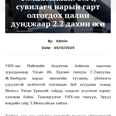
сувилагч нарын гарт
олгогдох цалин
дунджаар 2.2 дахин өссөн
By:
Admin
05/13/2025
Date:
УИХ-ын Нийгмийн бодлогын байнгын хорооны
хуралдаанаар Улсын Их Хурлын гишүүн Г.Тэмүүлэн,
Ж.Чинбүрэн нараас эмнэлгийн тусламж, үйлчилгээ
үзүүлэхтэй холбоотой тулгамдаж буй асуудлын талаар
Монгол Улсын Ерөнхий сайдад хандсан асуулгын хариуг
хэлэлцэж байна. Танилцуулгыг УИХ-ын гишүүн, Эрүүл
мэндийн сайд Т.Мөнхсайхан хийлээ.
Тэрбээр, хүн амд үзүүлсэн эмнэлгийн тусламж үйлчилгээний