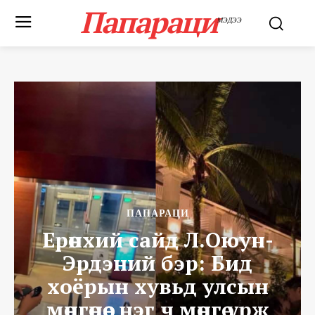
Папараци
МЭДЭЭ
ПАПАРАЦИ
Ерөнхий сайд Л.Оюун-
Эрдэний бэр: Бид
хоёрын хувьд улсын
мөнгөнөөс нэг ч мөнгө үрж