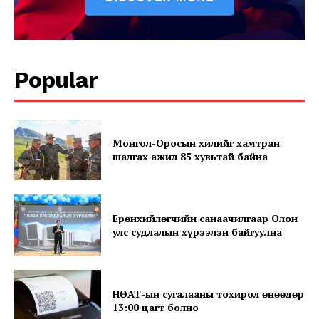
SUBSCRIBE NOW
Popular
Company
About
Монгол-Оросын хилийг хамтран
Contact us
шалгах ажил 85 хувьтай байна
Subscription Plans
My account
Ерөнхийлөгчийн санаачилгаар Олон
улс судлалын хүрээлэн байгуулна
НӨАТ-ын сугалааны тохирол өнөөдөр
13:00 цагт болно