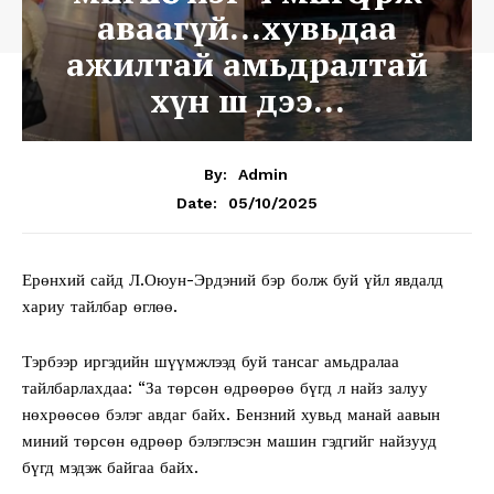
аваагүй…хувьдаа
ажилтай амьдралтай
хүн ш дээ…
By:
Admin
05/10/2025
Date:
Ерөнхий сайд Л.Оюун-Эрдэний бэр болж буй үйл явдалд
хариу тайлбар өглөө.
Тэрбээр иргэдийн шүүмжлээд буй тансаг амьдралаа
тайлбарлахдаа: “За төрсөн өдрөөрөө бүгд л найз залуу
нөхрөөсөө бэлэг авдаг байх. Бензний хувьд манай аавын
миний төрсөн өдрөөр бэлэглэсэн машин гэдгийг найзууд
бүгд мэдэж байгаа байх.