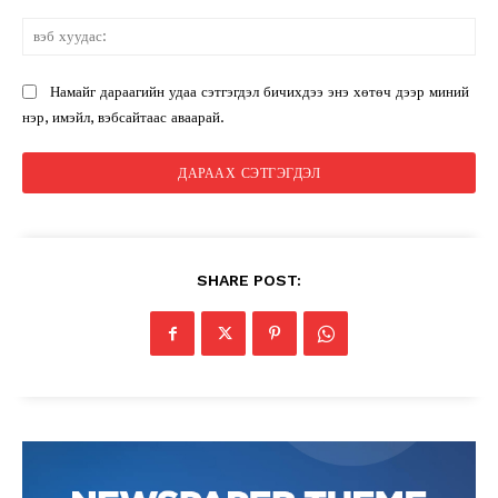
вэ
ху
Намайг дараагийн удаа сэтгэгдэл бичихдээ энэ хөтөч дээр миний
нэр, имэйл, вэбсайтаас аваарай.
SHARE POST: