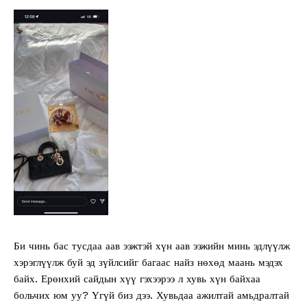
Би чинь бас тусдаа аав ээжтэй хүн аав ээжийн минь эдлүүлж
хэрэглүүлж буй эд зүйлсийг багаас найз нөхөд маань мэдэх
байх. Ерөнхий сайдын хүү гэхээрээ л хувь хүн байхаа
больчих юм уу? Үгүй биз дээ. Хувьдаа ажилтай амьдралтай