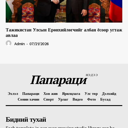
Тажикистан Улсын Ерөнхийлөгчийг албан ёсоор угтаж
авлаа
Admin
-
07/21/2026
Папараци
МЭДЭЭ
Эхлэл
Папараци
Хов жив
Ярилцлага
Улс төр
Дэлхийд
Сонин хачин
Спорт
Урлаг
Видео
Фото
Бусад
Бидний тухай