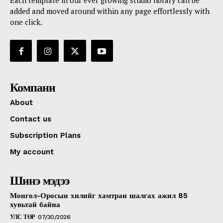
Each template in our ever growing studio library can be
added and moved around within any page effortlessly with
one click.
Компани
About
Contact us
Subscription Plans
My account
Шинэ мэдээ
Монгол-Оросын хилийг хамтран шалгах ажил 85
хувьтай байна
УЛС ТӨР
07/30/2026