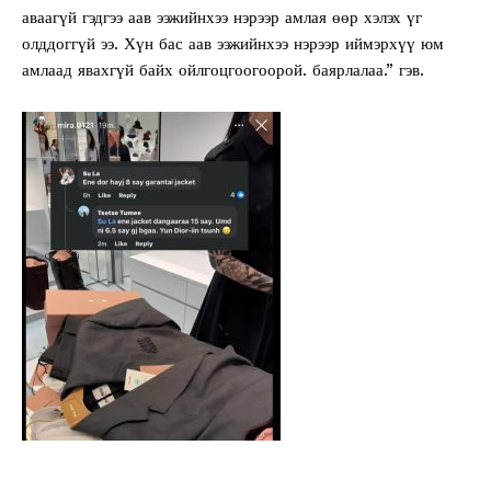
аваагүй гэдгээ аав ээжийнхээ нэрээр амлая өөр хэлэх үг
олддоггүй ээ. Хүн бас аав ээжийнхээ нэрээр иймэрхүү юм
амлаад явахгүй байх ойлгоцгоогоорой. баярлалаа.” гэв.