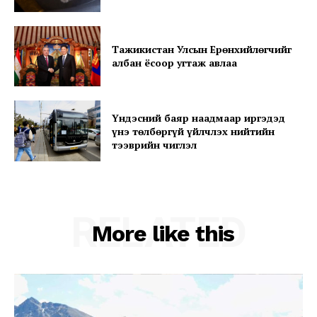
Тажикистан Улсын Ерөнхийлөгчийг
албан ёсоор угтаж авлаа
Үндэсний баяр наадмаар иргэдэд
үнэ төлбөргүй үйлчлэх нийтийн
тээврийн чиглэл
RELATED
More like this