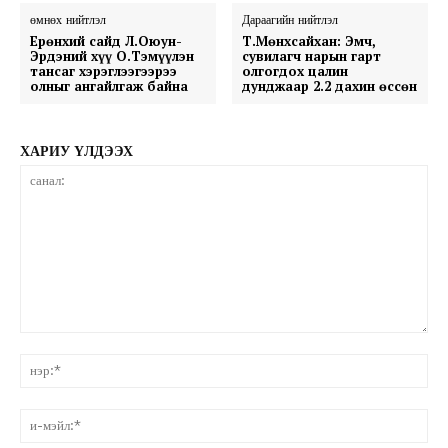
өмнөх нийтлэл
Дараагийн нийтлэл
Ерөнхий сайд Л.Оюун-
Т.Мөнхсайхан: Эмч,
Эрдэний хүү О.Тэмүүлэн
сувилагч нарын гарт
тансаг хэрэглээгээрээ
олгогдох цалин
олныг ангайлгаж байна
дунджаар 2.2 дахин өссөн
ХАРИУ ҮЛДЭЭХ
санал:
нэ
и-
мэ