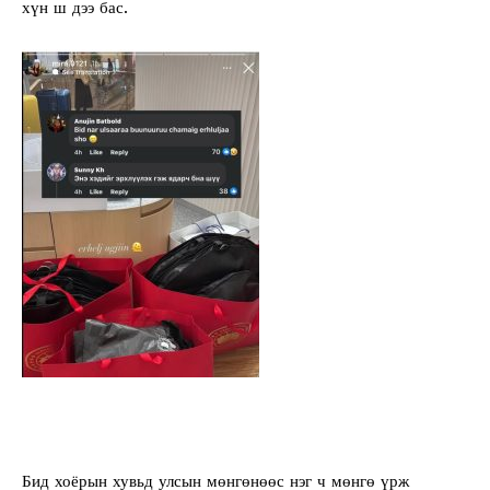
хүн ш дээ бас.
Бид хоёрын хувьд улсын мөнгөнөөс нэг ч мөнгө үрж