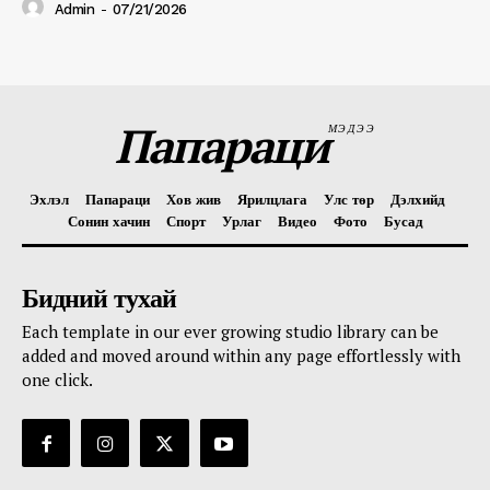
Admin
-
07/21/2026
Папараци
МЭДЭЭ
Эхлэл
Папараци
Хов жив
Ярилцлага
Улс төр
Дэлхийд
Сонин хачин
Спорт
Урлаг
Видео
Фото
Бусад
Бидний тухай
Each template in our ever growing studio library can be
added and moved around within any page effortlessly with
one click.