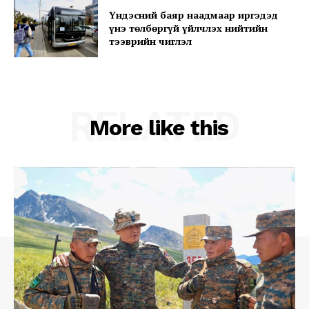
Үндэсний баяр наадмаар иргэдэд
үнэ төлбөргүй үйлчлэх нийтийн
тээврийн чиглэл
RELATED
More like this