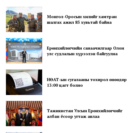
Монгол-Оросын хилийг хамтран
шалгах ажил 85 хувьтай байна
Ерөнхийлөгчийн санаачилгаар Олон
улс судлалын хүрээлэн байгуулна
SUBSCRIBE NOW
НӨАТ-ын сугалааны тохирол өнөөдөр
Company
13:00 цагт болно
About
Contact us
Тажикистан Улсын Ерөнхийлөгчийг
албан ёсоор угтаж авлаа
Subscription Plans
My account