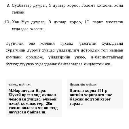
Сүхбаатар дүүрэг, 5 дугаар хороо, Голомт хотхоны хойд
талбай;
Хан-Уул дүүрэг, 8 дугаар хороо, IC паркт үзэсгэлэн
худалдаа эхэлсэн.
Түүнчлэн энэ жилийн тухайд үзэсгэлэн худалдаанд
сурагчийн дүрэмт хувцас үйлдвэрлэгч дотоодын топ найман
компани оролцож, үйлдвэрийн үнээр, и-баримттайгаар
бүтээгдэхүүнээ худалдаалж байгаагаараа онцлогтой аж.
өмнөх нийтлэл
Дараагийн нийтлэл
М.Нарантуяа-Нара:
Цагдан хорих 461-р
Юучгүй ирсэн хүнд өчнөөн
ангийн хоригдогч нас
чемодан хувцас, өчнөөн
барсан ноцтой хэрэг
үнэтэй компьютер, 20н
гарлаа
саяын авлагаа чи ав гээд
явуулсан байгаа шүү…