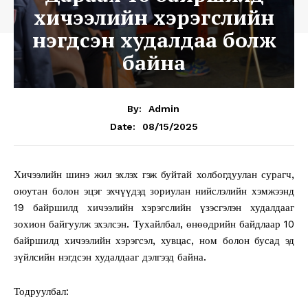
хичээлийн хэрэгслийн
нэгдсэн худалдаа болж
байна
By:
Admin
08/15/2025
Date:
Хичээлийн шинэ жил эхлэх гэж буйтай холбогдуулан сурагч,
оюутан болон эцэг эхчүүдэд зориулан нийслэлийн хэмжээнд
19 байршилд хичээлийн хэрэгслийн үзэсгэлэн худалдааг
зохион байгуулж эхэлсэн. Тухайлбал, өнөөдрийн байдлаар 10
байршилд хичээлийн хэрэгсэл, хувцас, ном болон бусад эд
зүйлсийн нэгдсэн худалдааг дэлгээд байна.
Тодруулбал: