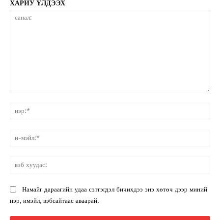
ХАРИУ ҮЛДЭЭХ
санал:
нэ
и-
мэ
вэ
ху
Намайг дараагийн удаа сэтгэгдэл бичихдээ энэ хөтөч дээр миний
нэр, имэйл, вэбсайтаас аваарай.