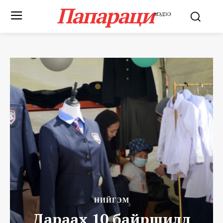
Папараци
МЭДЭЭ
НИЙГЭМ
Дараах 10 байршилд