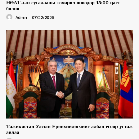
НӨАТ-ын сугалааны тохирол өнөөдөр 13:00 цагт
болно
Admin
-
07/22/2026
Тажикистан Улсын Ерөнхийлөгчийг албан ёсоор угтаж
авлаа