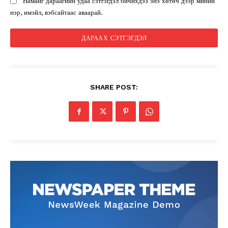
Намайг дараагийн удаа сэтгэгдэл бичихдээ энэ хөтөч дээр миний
нэр, имэйл, вэбсайтаас аваарай.
SHARE POST: