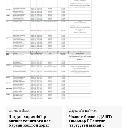
өмнөх нийтлэл
Дараагийн нийтлэл
Цагдан хорих 461-р
Чөлөөт бөхийн ДАШТ:
ангийн хоригдогч нас
Өнөөдөр Г.Ганхуяг
барсан ноцтой хэрэг
тэргүүтэй манай 6