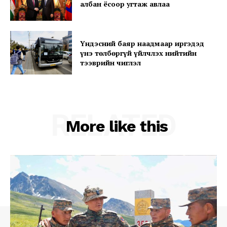
албан ёсоор угтаж авлаа
Үндэсний баяр наадмаар иргэдэд
үнэ төлбөргүй үйлчлэх нийтийн
тээврийн чиглэл
RELATED
More like this