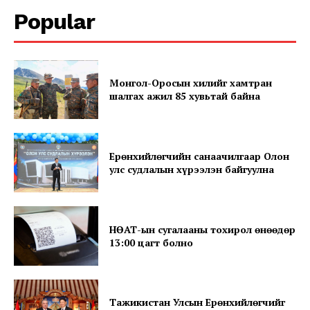
Popular
Company
Монгол-Оросын хилийг хамтран
шалгах ажил 85 хувьтай байна
About
Contact us
Subscription Plans
Ерөнхийлөгчийн санаачилгаар Олон
My account
улс судлалын хүрээлэн байгуулна
НӨАТ-ын сугалааны тохирол өнөөдөр
13:00 цагт болно
Тажикистан Улсын Ерөнхийлөгчийг