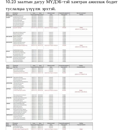
10.23 заалтын дагуу МҮДЭБ-тэй хамтран ажиллаж бодит
туслалцаа үзүүлэх эрхтэй.