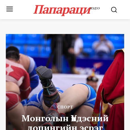
Папараци
МЭДЭЭ
СПОРТ
Монголын Үндэсний
допингийн эсрэг