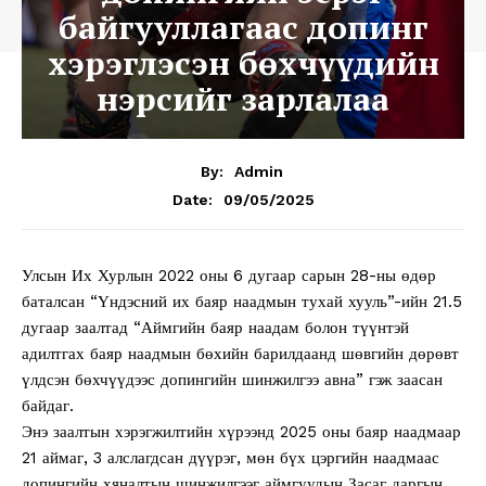
байгууллагаас допинг
хэрэглэсэн бөхчүүдийн
нэрсийг зарлалаа
By:
Admin
09/05/2025
Date:
Улсын Их Хурлын 2022 оны 6 дугаар сарын 28-ны өдөр
баталсан “Үндэсний их баяр наадмын тухай хууль”-ийн 21.5
дугаар заалтад “Аймгийн баяр наадам болон түүнтэй
адилтгах баяр наадмын бөхийн барилдаанд шөвгийн дөрөвт
үлдсэн бөхчүүдээс допингийн шинжилгээ авна” гэж заасан
байдаг.
Энэ заалтын хэрэгжилтийн хүрээнд 2025 оны баяр наадмаар
21 аймаг, 3 алслагдсан дүүрэг, мөн бүх цэргийн наадмаас
допингийн хяналтын шинжилгээг аймгуудын Засаг даргын