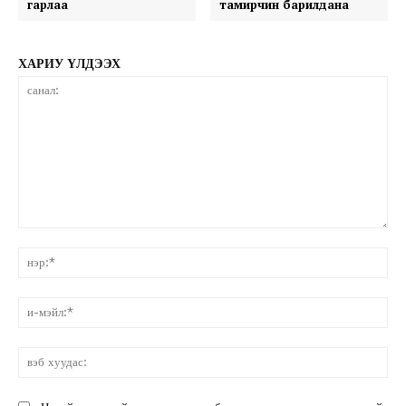
гарлаа
тамирчин барилдана
ХАРИУ ҮЛДЭЭХ
санал:
нэ
и-
мэ
вэ
ху