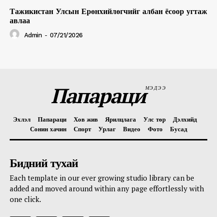
Тажикистан Улсын Ерөнхийлөгчийг албан ёсоор угтаж
авлаа
Admin
-
07/21/2026
Папараци
МЭДЭЭ
Эхлэл
Папараци
Хов жив
Ярилцлага
Улс төр
Дэлхийд
Сонин хачин
Спорт
Урлаг
Видео
Фото
Бусад
Бидний тухай
Each template in our ever growing studio library can be
added and moved around within any page effortlessly with
one click.