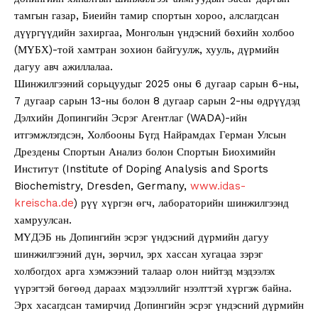
тамгын газар, Биеийн тамир спортын хороо, алслагдсан
дүүргүүдийн захиргаа, Монголын үндэсний бөхийн холбоо
(МҮБХ)-той хамтран зохион байгуулж, хууль, дүрмийн
дагуу авч ажиллалаа.
Шинжилгээний сорьцуудыг 2025 оны 6 дугаар сарын 6-ны,
7 дугаар сарын 13-ны болон 8 дугаар сарын 2-ны өдрүүдэд
Дэлхийн Допингийн Эсрэг Агентлаг (WADA)-ийн
итгэмжлэгдсэн, Холбооны Бүгд Найрамдах Герман Улсын
Дрездены Спортын Анализ болон Спортын Биохимийн
Институт (Institute of Doping Analysis and Sports
Biochemistry, Dresden, Germany,
www.idas-
kreischa.de
) рүү хүргэн өгч, лабораторийн шинжилгээнд
хамруулсан.
МҮДЭБ нь Допингийн эсрэг үндэсний дүрмийн дагуу
шинжилгээний дүн, зөрчил, эрх хассан хугацаа зэрэг
холбогдох арга хэмжээний талаар олон нийтэд мэдээлэх
үүрэгтэй бөгөөд дараах мэдээллийг нээлттэй хүргэж байна.
Эрх хасагдсан тамирчид Допингийн эсрэг үндэсний дүрмийн