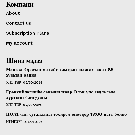
Компани
About
Contact us
Subscription Plans
My account
Шинэ мэдээ
Монгол-Оросын хилийг хамтран шалгах ажил 85
хувьтай байна
УЛС ТӨР
07/30/2026
Ерөнхийлөгчийн санаачилгаар Олон улс судлалын
хүрээлэн байгуулна
УЛС ТӨР
07/22/2026
НӨАТ-ын сугалааны тохирол өнөөдөр 13:00 цагт болно
НИЙГЭМ
07/22/2026