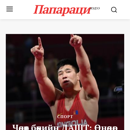
Папараци
МЭДЭЭ
СПОРТ
Чөлөөт бөхийн ДАШТ: Өнөөдөр