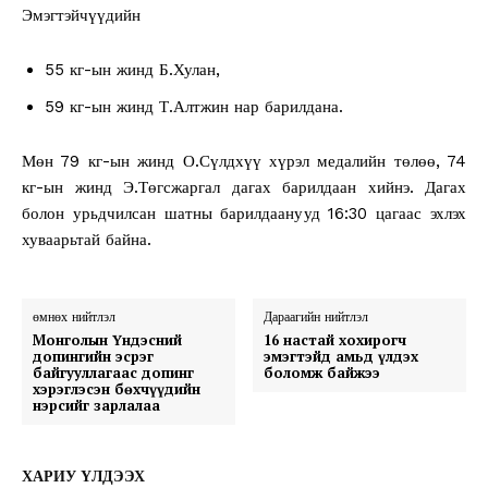
Эмэгтэйчүүдийн
55 кг-ын жинд Б.Хулан,
59 кг-ын жинд Т.Алтжин нар барилдана.
Мөн 79 кг-ын жинд О.Сүлдхүү хүрэл медалийн төлөө, 74
кг-ын жинд Э.Төгсжаргал дагах барилдаан хийнэ. Дагах
болон урьдчилсан шатны барилдаанууд 16:30 цагаас эхлэх
хуваарьтай байна.
өмнөх нийтлэл
Дараагийн нийтлэл
Монголын Үндэсний
16 настай хохирогч
допингийн эсрэг
эмэгтэйд амьд үлдэх
байгууллагаас допинг
боломж байжээ
хэрэглэсэн бөхчүүдийн
нэрсийг зарлалаа
ХАРИУ ҮЛДЭЭХ