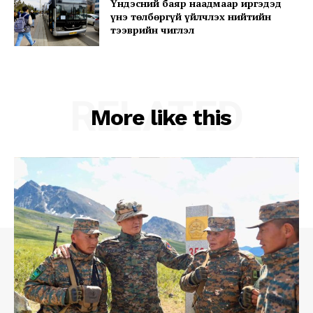
Үндэсний баяр наадмаар иргэдэд
үнэ төлбөргүй үйлчлэх нийтийн
тээврийн чиглэл
Company
About
Contact us
RELATED
More like this
Subscription Plans
My account