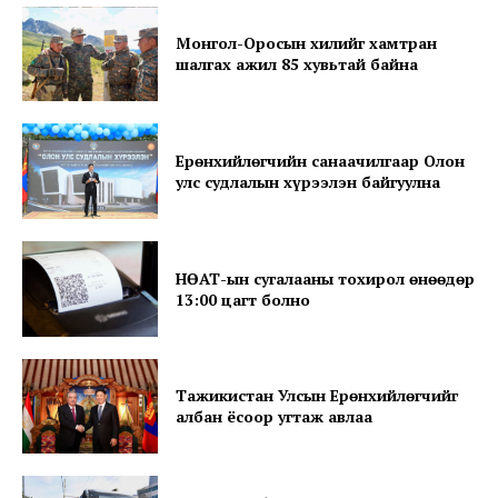
Монгол-Оросын хилийг хамтран
шалгах ажил 85 хувьтай байна
News Week
Magazine PRO
Ерөнхийлөгчийн санаачилгаар Олон
улс судлалын хүрээлэн байгуулна
НӨАТ-ын сугалааны тохирол өнөөдөр
13:00 цагт болно
Тажикистан Улсын Ерөнхийлөгчийг
албан ёсоор угтаж авлаа
SUBSCRIBE NOW