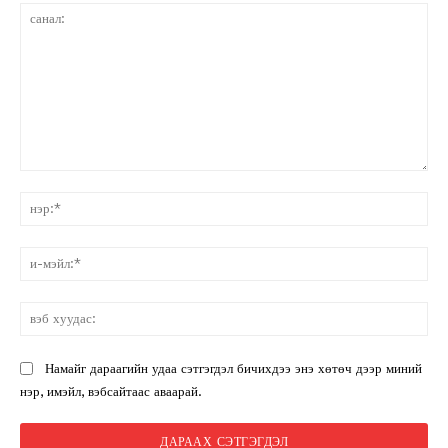
санал:
нэ
и-
мэ
вэ
ху
Намайг дараагийн удаа сэтгэгдэл бичихдээ энэ хөтөч дээр миний
нэр, имэйл, вэбсайтаас аваарай.