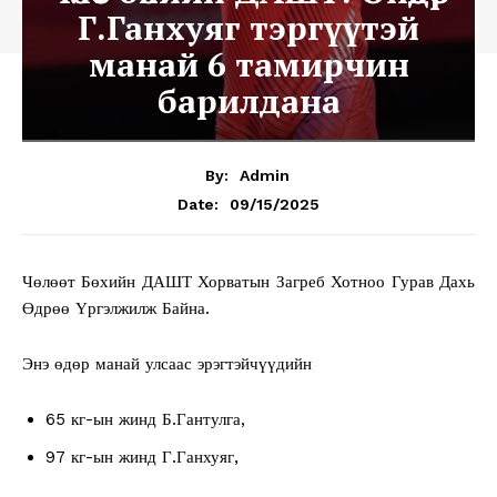
Г.Ганхуяг тэргүүтэй
манай 6 тамирчин
барилдана
By:
Admin
09/15/2025
Date:
Чөлөөт Бөхийн ДАШТ Хорватын Загреб Хотноо Гурав Дахь
Өдрөө Үргэлжилж Байна.
Энэ өдөр манай улсаас эрэгтэйчүүдийн
65 кг-ын жинд Б.Гантулга,
97 кг-ын жинд Г.Ганхуяг,