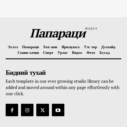
Папараци
МЭДЭЭ
Эхлэл
Папараци
Хов жив
Ярилцлага
Улс төр
Дэлхийд
Сонин хачин
Спорт
Урлаг
Видео
Фото
Бусад
Бидний тухай
Each template in our ever growing studio library can be
added and moved around within any page effortlessly with
one click.