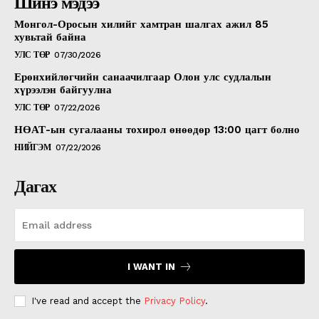
Шинэ мэдээ
Монгол-Оросын хилийг хамтран шалгах ажил 85
хувьтай байна
УЛС ТӨР
07/30/2026
Ерөнхийлөгчийн санаачилгаар Олон улс судлалын
хүрээлэн байгуулна
УЛС ТӨР
07/22/2026
НӨАТ-ын сугалааны тохирол өнөөдөр 13:00 цагт болно
НИЙГЭМ
07/22/2026
Дагах
I WANT IN
I've read and accept the
Privacy Policy
.