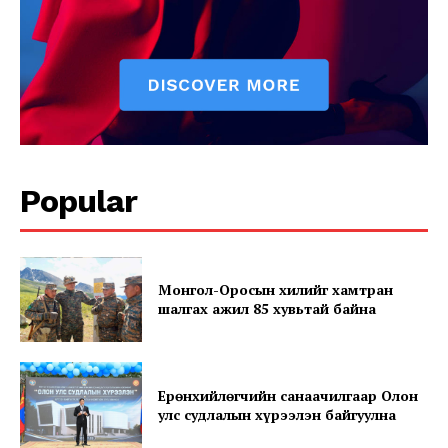
News Week
Magazine PRO
Popular
Монгол-Оросын хилийг хамтран
SUBSCRIBE NOW
шалгах ажил 85 хувьтай байна
Ерөнхийлөгчийн санаачилгаар Олон
Company
улс судлалын хүрээлэн байгуулна