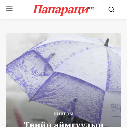
Папараци
МЭДЭЭ
НИЙГЭМ
Төвийн аймгуудын