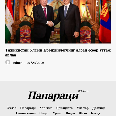
Тажикистан Улсын Ерөнхийлөгчийг албан ёсоор угтаж
авлаа
Admin
-
07/21/2026
Папараци
МЭДЭЭ
Эхлэл
Папараци
Хов жив
Ярилцлага
Улс төр
Дэлхийд
Сонин хачин
Спорт
Урлаг
Видео
Фото
Бусад