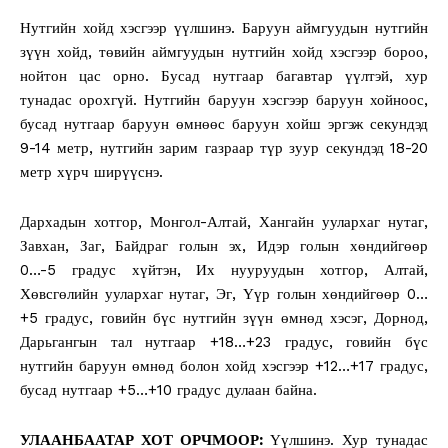
Нутгийн хойд хэсгээр үүлшинэ. Баруун аймгуудын нутгийн
зүүн хойд, төвийн аймгуудын нутгийн хойд хэсгээр бороо,
нойтон цас орно. Бусад нутгаар багавтар үүлтэй, хур
тунадас орохгүй. Нутгийн баруун хэсгээр баруун хойноос,
бусад нутгаар баруун өмнөөс баруун хойш эргэж секундэд
9-14 метр, нутгийн зарим газраар түр зуур секундэд 18-20
метр хүрч ширүүснэ.
Дархадын хотгор, Монгол-Алтай, Хангайн уулархаг нутаг,
Завхан, Заг, Байдраг голын эх, Идэр голын хөндийгөөр
0…-5 градус хүйтэн, Их нууруудын хотгор, Алтай,
Хөвсгөлийн уулархаг нутаг, Эг, Үүр голын хөндийгөөр 0…
+5 градус, говийн бүс нутгийн зүүн өмнөд хэсэг, Дорнод,
Дарьгангын тал нутгаар +18…+23 градус, говийн бүс
нутгийн баруун өмнөд болон хойд хэсгээр +12…+17 градус,
бусад нутгаар +5…+10 градус дулаан байна.
УЛААНБААТАР ХОТ ОРЧМООР:
Үүлшинэ. Хур тунадас