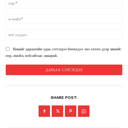
нэ
и-
мэ
вэ
ху
Намайг дараагийн удаа сэтгэгдэл бичихдээ энэ хөтөч дээр миний
нэр, имэйл, вэбсайтаас аваарай.
SHARE POST: