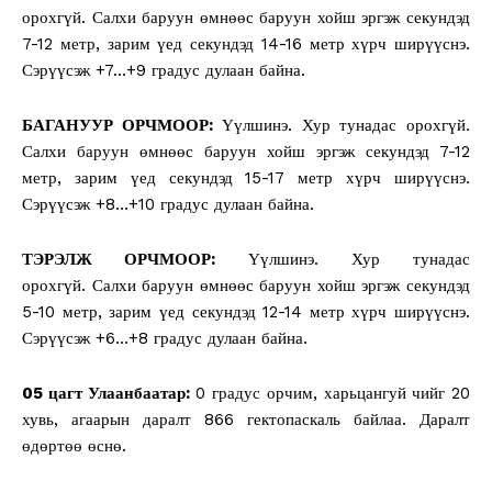
орохгүй. Салхи баруун өмнөөс баруун хойш эргэж секундэд
7-12 метр, зарим үед секундэд 14-16 метр хүрч ширүүснэ.
Сэрүүсэж +7…+9 градус дулаан байна.
БАГАНУУР ОРЧМООР:
Үүлшинэ. Хур тунадас орохгүй.
Салхи баруун өмнөөс баруун хойш эргэж секундэд 7-12
метр, зарим үед секундэд 15-17 метр хүрч ширүүснэ.
Сэрүүсэж +8…+10 градус дулаан байна.
ТЭРЭЛЖ ОРЧМООР:
Үүлшинэ. Хур тунадас
орохгүй. Салхи баруун өмнөөс баруун хойш эргэж секундэд
5-10 метр, зарим үед секундэд 12-14 метр хүрч ширүүснэ.
Сэрүүсэж +6…+8 градус дулаан байна.
05 цагт Улаанбаатар:
0 градус орчим, харьцангуй чийг 20
хувь, агаарын даралт 866 гектопаскаль байлаа. Даралт
өдөртөө өснө.