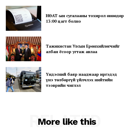
About
Contact us
НӨАТ-ын сугалааны тохирол өнөөдөр
Subscription Plans
13:00 цагт болно
My account
Тажикистан Улсын Ерөнхийлөгчийг
албан ёсоор угтаж авлаа
Үндэсний баяр наадмаар иргэдэд
үнэ төлбөргүй үйлчлэх нийтийн
тээврийн чиглэл
RELATED
More like this