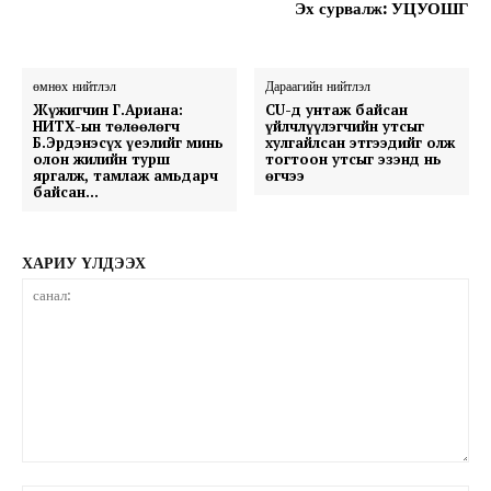
Эх сурвалж: УЦУОШГ
өмнөх нийтлэл
Дараагийн нийтлэл
Жүжигчин Г.Ариана:
CU-д унтаж байсан
НИТХ-ын төлөөлөгч
үйлчлүүлэгчийн утсыг
Б.Эрдэнэсүх үеэлийг минь
хулгайлсан этгээдийг олж
олон жилийн турш
тогтоон утсыг эзэнд нь
яргалж, тамлаж амьдарч
өгчээ
байсан…
ХАРИУ ҮЛДЭЭХ
санал: