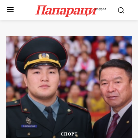
Папараци
МЭДЭЭ
СПОРТ