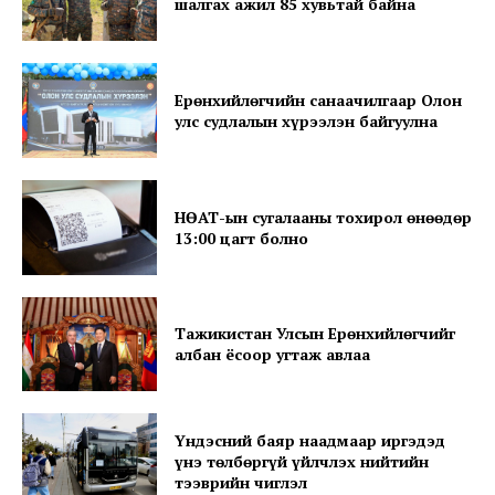
шалгах ажил 85 хувьтай байна
News Week
Ерөнхийлөгчийн санаачилгаар Олон
Magazine PRO
улс судлалын хүрээлэн байгуулна
НӨАТ-ын сугалааны тохирол өнөөдөр
13:00 цагт болно
Тажикистан Улсын Ерөнхийлөгчийг
албан ёсоор угтаж авлаа
SUBSCRIBE NOW
Үндэсний баяр наадмаар иргэдэд
үнэ төлбөргүй үйлчлэх нийтийн
тээврийн чиглэл