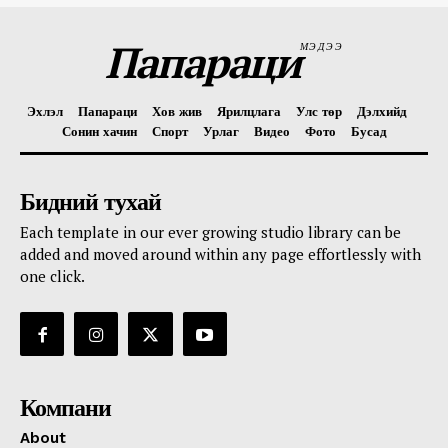
Папараци
МЭДЭЭ
Эхлэл
Папараци
Хов жив
Ярилцлага
Улс төр
Дэлхийд
Сонин хачин
Спорт
Урлаг
Видео
Фото
Бусад
Бидний тухай
Each template in our ever growing studio library can be
added and moved around within any page effortlessly with
one click.
Компани
About