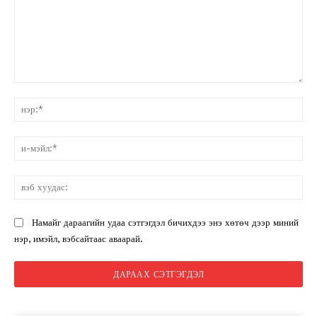
санал:
нэ
и-
мэ
вэ
ху
Намайг дараагийн удаа сэтгэгдэл бичихдээ энэ хөтөч дээр миний
нэр, имэйл, вэбсайтаас аваарай.