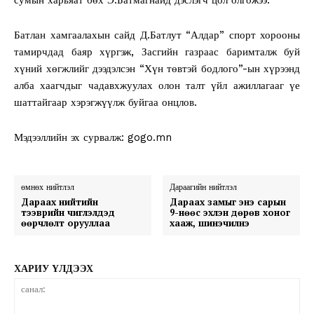
Батлан хамгаалахын сайд Д.Батлут “Алдар” спорт хорооны
тамирчдад баяр хүргэж, Засгийн газраас баримталж буй
хүний хөгжлийг дээдэлсэн “Хүн төвтэй бодлого”-ын хүрээнд
алба хаагчдыг чадавхжуулах олон талт үйл ажиллагааг үе
шаттайгаар хэрэгжүүлж буйгаа онцлов.
Мэдээллийн эх сурвалж: gogo.mn
өмнөх нийтлэл
Дараагийн нийтлэл
Дараах нийтийн
Дараах замыг энэ сарын
тээврийн чиглэлүүдэд
9-нөөс эхлэн дөрөв хоног
өөрчлөлт орууллаа
хааж, шинэчилнэ
ХАРИУ ҮЛДЭЭХ