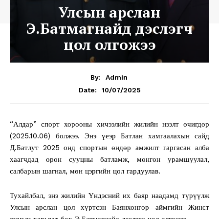
Улсын арслан
Э.Батмагнайд дэслэгч
цол олгожээ
By:
Admin
10/07/2025
Date:
“Алдар” спорт хорооны хичээлийн жилийн нээлт өчигдөр
(2025.10.06) болжээ. Энэ үеэр Батлан хамгаалахын сайд
Д.Батлут 2025 онд спортын өндөр амжилт гаргасан алба
хаагчдад орон сууцны батламж, мөнгөн урамшуулал,
салбарын шагнал, мөн цэргийн цол гардуулав.
Тухайлбал, энэ жилийн Үндэсний их баяр наадамд түрүүлж
Улсын арслан цол хүртсэн Баянхонгор аймгийн Жинст
сумын харьяат бөх Э.Батмагнайд дэслэгч цол олгожээ.