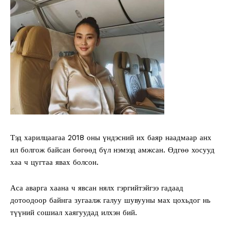
Тэд харилцаагаа 2018 оны үндэсний их баяр наадмаар анх
ил болгож байсан бөгөөд бүл нэмээд амжсан. Өдгөө хосууд
хаа ч цугтаа явах болсон.
Аса аварга хаана ч явсан нялх гэргийтэйгээ гадаад
дотоодоор байнга зугаалж галуу шувууны мах цохьдог нь
түүний сошиал хаягуудад илхэн бий.