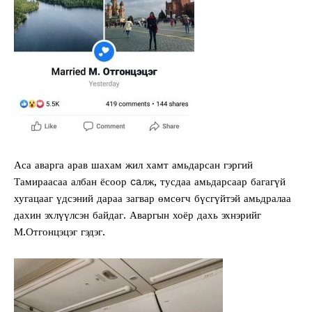
Аса аварга арав шахам жил хамт амьдарсан гэргий
Тамираасаа албан ёсоор caлж, тусдаа амьдарсаар багагүй
хугацааг үдсэний дараа загвар өмсөгч бүсгүйтэй амьдралаа
дахин эхлүүлсэн байдаг. Аваргын хоёр дахь эхнэрийг
М.Отгонцэцэг гэдэг.