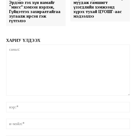
Эрдэнэ гэх хүн намайг
муудаж гамшигт
“мисс” хэмээн нэрлэж,
үзэгдлийн хэмжээнд
Гүйцэтгэх захиралтайгаа
хүрэх тухай ЦУОШГ-аас
зугаалж ирсэн гэж
мэдээллээ
гүтгэлээ
ХАРИУ ҮЛДЭЭХ
санал:
нэ
и-
мэ