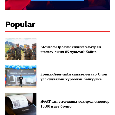
Subscription Plans
My account
Popular
Монгол-Оросын хилийг хамтран
шалгах ажил 85 хувьтай байна
Ерөнхийлөгчийн санаачилгаар Олон
улс судлалын хүрээлэн байгуулна
НӨАТ-ын сугалааны тохирол өнөөдөр
13:00 цагт болно