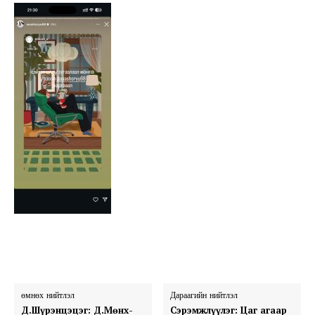
өмнөх нийтлэл
Дараагийн нийтлэл
Д.Шүрэнцэцэг: Д.Мөнх-
Сэрэмжлүүлэг: Цаг агаар