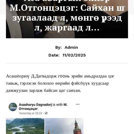
М.Отгонцэцэг: Сайхан шүү
зугаалаад л, мөнгө үрээд
л, жаргаад л…
By:
Admin
11/02/2025
Date:
Асашёорюү Д.Дагвадорж гooнь эрийн амьдралдаа цэг
тавьж, гэрлэсэн болохоо өөрийн фэйсбүүк хуудсаар
дамжуулан зарлаж байсан цаг саяхан.