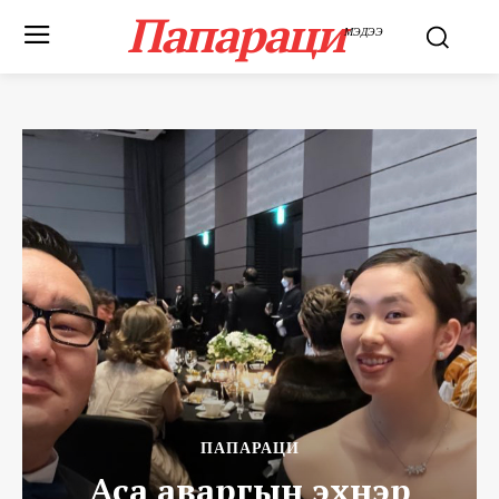
Папараци
МЭДЭЭ
ПАПАРАЦИ
Аса аваргын эхнэр