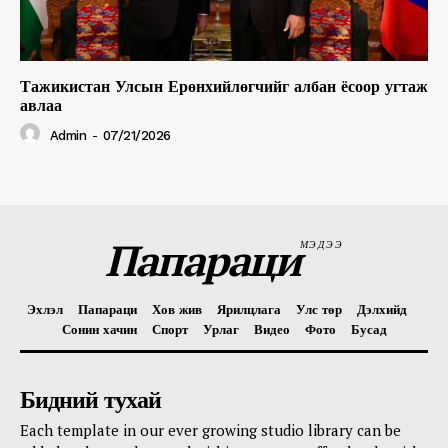
Тажикистан Улсын Ерөнхийлөгчийг албан ёсоор угтаж
авлаа
Admin
-
07/21/2026
Папараци
МЭДЭЭ
Эхлэл
Папараци
Хов жив
Ярилцлага
Улс төр
Дэлхийд
Сонин хачин
Спорт
Урлаг
Видео
Фото
Бусад
Бидний тухай
Each template in our ever growing studio library can be