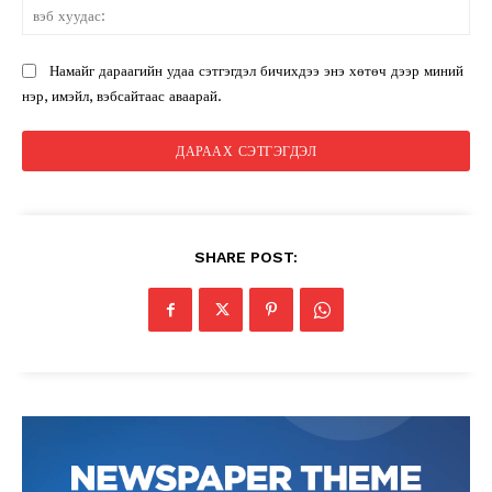
вэ
ху
Намайг дараагийн удаа сэтгэгдэл бичихдээ энэ хөтөч дээр миний
нэр, имэйл, вэбсайтаас аваарай.
SHARE POST:
News Week
Magazine PRO