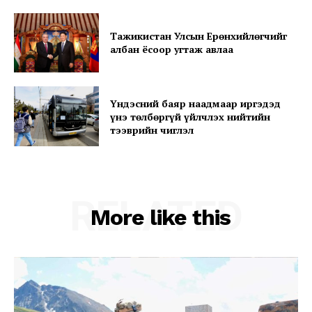
Тажикистан Улсын Ерөнхийлөгчийг
албан ёсоор угтаж авлаа
Үндэсний баяр наадмаар иргэдэд
үнэ төлбөргүй үйлчлэх нийтийн
тээврийн чиглэл
RELATED
More like this