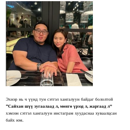
Эхнэр нь ч үүнд тун сэтгэл хангалуун байдаг бололтой
“Сайхан шүү зугаалаад л, мөнгө үрээд л, жаргаад л”
хэмээн сэтгэл хангалуун инстаграм хуудаснаа хуваалцсан
байх юм.