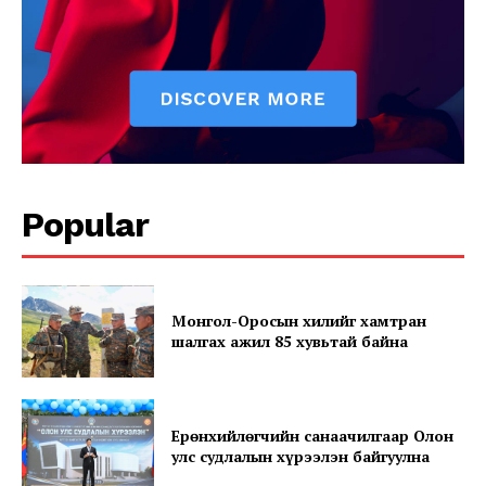
Popular
Монгол-Оросын хилийг хамтран
шалгах ажил 85 хувьтай байна
Ерөнхийлөгчийн санаачилгаар Олон
улс судлалын хүрээлэн байгуулна