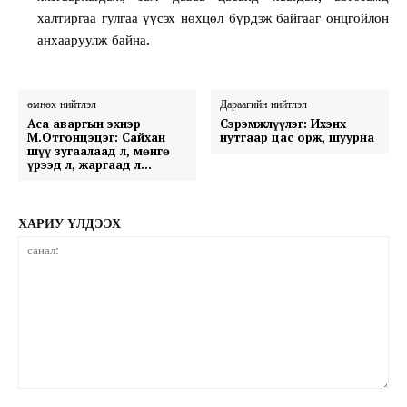
халтиргаа гулгаа үүсэх нөхцөл бүрдэж байгааг онцгойлон
анхааруулж байна.
өмнөх нийтлэл
Дараагийн нийтлэл
Аса аваргын эхнэр
Сэрэмжлүүлэг: Ихэнх
М.Отгонцэцэг: Сайхан
нутгаар цас орж, шуурна
шүү зугаалаад л, мөнгө
үрээд л, жаргаад л…
ХАРИУ ҮЛДЭЭХ
санал: