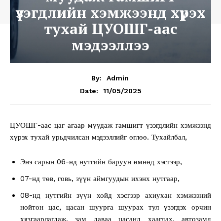
үзэгдлийн хэмжээнд хүрэх
тухай ЦУОШГ-аас
мэдээллээ
By:
Admin
11/05/2025
Date:
ЦУОШГ-аас цаг агаар муудаж гамшигт үзэгдлийн хэмжээнд
хүрэх тухай урьдчилсан мэдээллийг өглөө. Тухайлбал,
Энэ сарын 06-нд нутгийн баруун өмнөд хэсгээр,
07-нд төв, говь, зүүн аймгуудын ихэнх нутгаар,
08-нд нутгийн зүүн хойд хэсгээр ахиухан хэмжээний
нойтон цас, цасан шуурга шуурах тул үзэгдэх орчин
хязгаарлагдаж, зам даваа цасанд хаагдах, автозамд