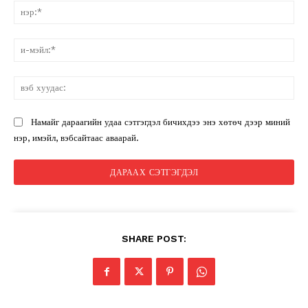
нэ
и-
мэ
вэ
ху
Намайг дараагийн удаа сэтгэгдэл бичихдээ энэ хөтөч дээр миний
нэр, имэйл, вэбсайтаас аваарай.
SHARE POST: