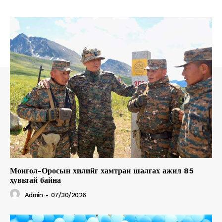
About
Contact us
Subscription Plans
My account
Монгол-Оросын хилийг хамтран шалгах ажил 85
хувьтай байна
Admin
-
07/30/2026