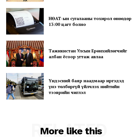
News Week
Magazine PRO
НӨАТ-ын сугалааны тохирол өнөөдөр
13:00 цагт болно
Тажикистан Улсын Ерөнхийлөгчийг
албан ёсоор угтаж авлаа
Үндэсний баяр наадмаар иргэдэд
үнэ төлбөргүй үйлчлэх нийтийн
тээврийн чиглэл
SUBSCRIBE NOW
RELATED
Company
More like this