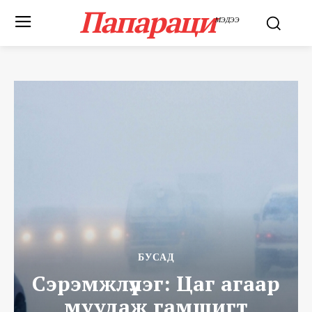
Папараци
МЭДЭЭ
БУСАД
Сэрэмжлүүлэг: Цаг агаар
муудаж гамшигт