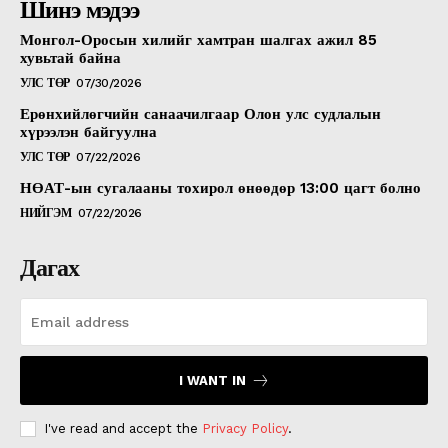
Шинэ мэдээ
Монгол-Оросын хилийг хамтран шалгах ажил 85
хувьтай байна
УЛС ТӨР
07/30/2026
Ерөнхийлөгчийн санаачилгаар Олон улс судлалын
хүрээлэн байгуулна
УЛС ТӨР
07/22/2026
НӨАТ-ын сугалааны тохирол өнөөдөр 13:00 цагт болно
НИЙГЭМ
07/22/2026
Дагах
I WANT IN
I've read and accept the
Privacy Policy
.