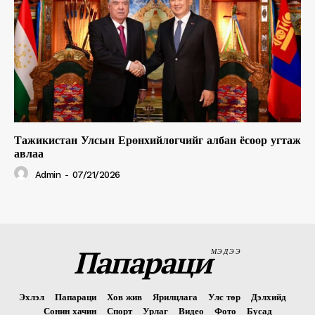
Тажикистан Улсын Ерөнхийлөгчийг албан ёсоор угтаж
авлаа
Admin
-
07/21/2026
Папараци
МЭДЭЭ
Эхлэл
Папараци
Хов жив
Ярилцлага
Улс төр
Дэлхийд
Сонин хачин
Спорт
Урлаг
Видео
Фото
Бусад