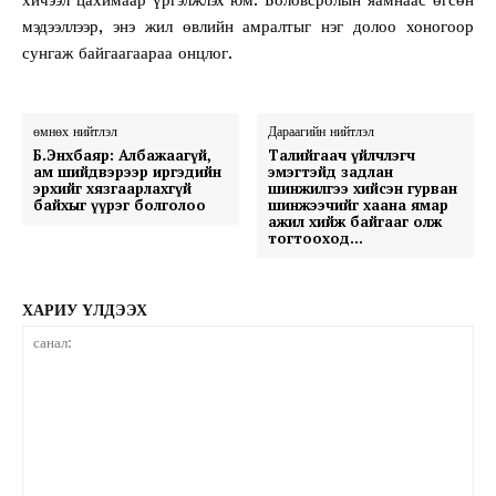
мэдээллээр, энэ жил өвлийн амралтыг нэг долоо хоногоор
сунгаж байгаагаараа онцлог.
өмнөх нийтлэл
Дараагийн нийтлэл
Б.Энхбаяр: Албажаагүй,
Талийгаач үйлчлэгч
ам шийдвэрээр иргэдийн
эмэгтэйд задлан
эрхийг хязгаарлахгүй
шинжилгээ хийсэн гурван
байхыг үүрэг болголоо
шинжээчийг хаана ямар
ажил хийж байгааг олж
тогтооход…
ХАРИУ ҮЛДЭЭХ