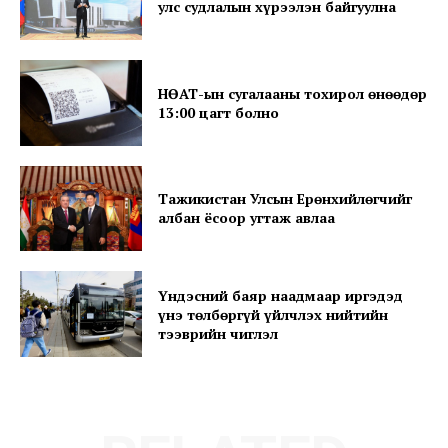
улс судлалын хүрээлэн байгуулна
News Week
Magazine PRO
НӨАТ-ын сугалааны тохирол өнөөдөр
13:00 цагт болно
Тажикистан Улсын Ерөнхийлөгчийг
албан ёсоор угтаж авлаа
Үндэсний баяр наадмаар иргэдэд
үнэ төлбөргүй үйлчлэх нийтийн
SUBSCRIBE NOW
тээврийн чиглэл
Company