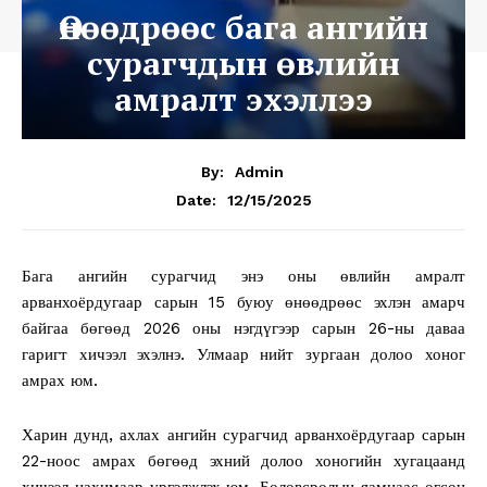
Өнөөдрөөс бага ангийн
сурагчдын өвлийн
амралт эхэллээ
By:
Admin
12/15/2025
Date:
Бага ангийн сурагчид энэ оны өвлийн амралт
арванхоёрдугаар сарын 15 буюу өнөөдрөөс эхлэн амарч
байгаа бөгөөд 2026 оны нэгдүгээр сарын 26-ны даваа
гаригт хичээл эхэлнэ. Улмаар нийт зургаан долоо хоног
амрах юм.
Харин дунд, ахлах ангийн сурагчид арванхоёрдугаар сарын
22-ноос амрах бөгөөд эхний долоо хоногийн хугацаанд
хичээл цахимаар үргэлжлэх юм. Боловсролын яамнаас өгсөн