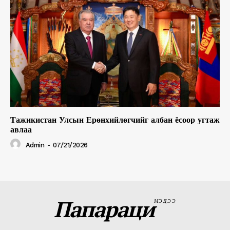
Тажикистан Улсын Ерөнхийлөгчийг албан ёсоор угтаж
авлаа
Admin
-
07/21/2026
Папараци
МЭДЭЭ