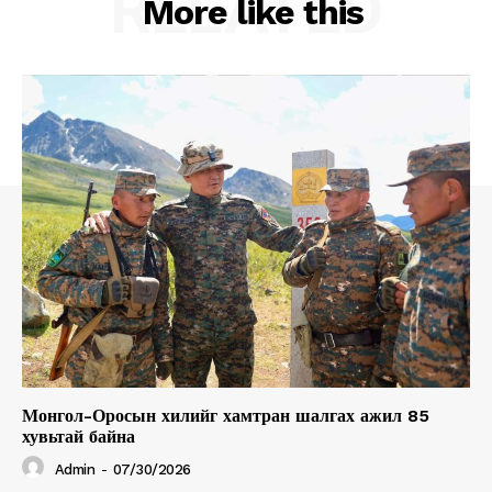
RELATED
More like this
About
Contact us
Subscription Plans
My account
Монгол-Оросын хилийг хамтран шалгах ажил 85
хувьтай байна
Admin
-
07/30/2026