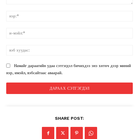
санал:
нэ
и-
мэ
вэ
ху
Намайг дараагийн удаа сэтгэгдэл бичихдээ энэ хөтөч дээр миний
нэр, имэйл, вэбсайтаас аваарай.
SHARE POST: