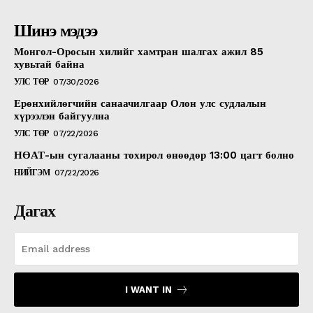
Шинэ мэдээ
Монгол-Оросын хилийг хамтран шалгах ажил 85
хувьтай байна
УЛС ТӨР
07/30/2026
Ерөнхийлөгчийн санаачилгаар Олон улс судлалын
хүрээлэн байгуулна
УЛС ТӨР
07/22/2026
НӨАТ-ын сугалааны тохирол өнөөдөр 13:00 цагт болно
НИЙГЭМ
07/22/2026
Дагах
I WANT IN