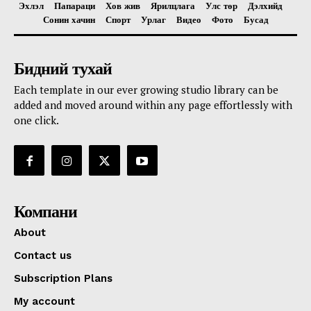
Эхлэл
Папараци
Хов жив
Ярилцлага
Улс төр
Дэлхийд
Сонин хачин
Спорт
Урлаг
Видео
Фото
Бусад
Бидний тухай
Each template in our ever growing studio library can be
added and moved around within any page effortlessly with
one click.
Компани
About
Contact us
Subscription Plans
My account