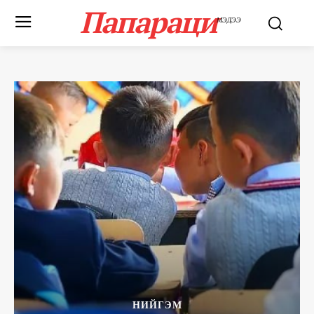
Папараци
МЭДЭЭ
НИЙГЭМ