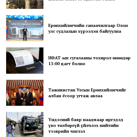
Ерөнхийлөгчийн санаачилгаар Олон
улс судлалын хүрээлэн байгуулна
SUBSCRIBE NOW
НӨАТ-ын сугалааны тохирол өнөөдөр
13:00 цагт болно
Company
Тажикистан Улсын Ерөнхийлөгчийг
About
албан ёсоор угтаж авлаа
Contact us
Subscription Plans
My account
Үндэсний баяр наадмаар иргэдэд
үнэ төлбөргүй үйлчлэх нийтийн
тээврийн чиглэл