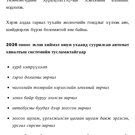
мэдээлэв.
Хэрэв алдаа гарвал тухайн жолоочийн гомдлыг хүлээж авч,
шийдвэрлэх бүрэн боломжтой юм байна.
2026 оноос эхлэн хиймэл оюун ухаанд суурилсан автомат
хяналтын системийн тусламжтайгаар
хурд хэтрүүлэлт
гэрэл дохионы зөрчил
чиглэлийн тээврийн хэрэгслийн эгнээний зөрчил
эгнээ байр буруу эзэлсэн зөрчил
автобусны буудал дээр зогссон зөрчил
зогсох шугам, үргэлжилсэн цагаан шугам давж эргэсэн,
урсгал сөрсөн зөрчил