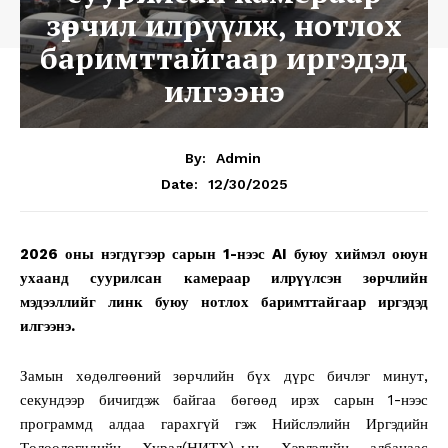
зөрчил илрүүлж, нотлох
баримттайгаар иргэдэд
илгээнэ
By:
Admin
12/30/2025
Date:
2026 оны нэгдүгээр сарын 1-нээс AI буюу хиймэл оюун
ухаанд суурилсан камераар илрүүлсэн зөрчлийн
мэдээллийг линк буюу нотлох баримттайгаар иргэдэд
илгээнэ.
Замын хөдөлгөөний зөрчлийн бүх дүрс бичлэг минут,
секундээр бичигдэж байгаа бөгөөд ирэх сарын 1-нээс
программд алдаа гарахгүй гэж Нийслэлийн Иргэдийн
Төлөөлөгчдийн Хурал(НИТХ)-ын Хэвлэлийн албанаас