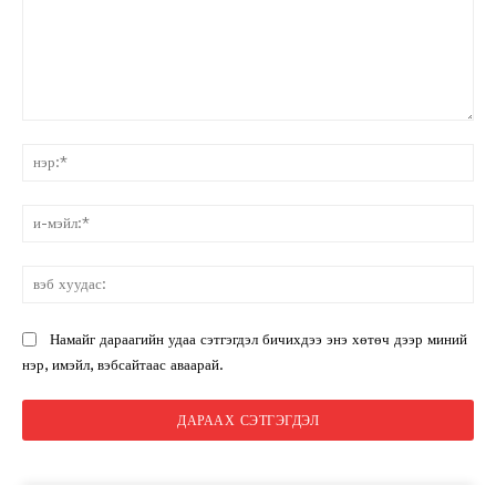
санал:
нэ
и-
мэ
вэ
ху
Намайг дараагийн удаа сэтгэгдэл бичихдээ энэ хөтөч дээр миний
нэр, имэйл, вэбсайтаас аваарай.