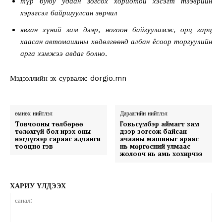
түр буюу удаан зогсох хориотой хэсэгт тээврийн
хэрэгсэл байршуулсан зөрчил
явган хүний зам дээр, ногоон байгууламж, орц гарц
хаасан автомашины хөдөлгөөнд албан ёсоор торгуулийн
арга хэмжээ авдаг болно.
Мэдээллийн эх сурвалж: dorgio.mn
өмнөх нийтлэл
Дараагийн нийтлэл
Товчооны төлбөрөө
Говьсүмбэр аймагт зам
төлөхгүй бол ирэх оны
дээр зогсож байсан
нэгдүгээр сараас алданги
ачааны машиныг араас
тооцно гэв
нь мөргөсний улмаас
жолооч нь амь хохирчээ
ХАРИУ ҮЛДЭЭХ