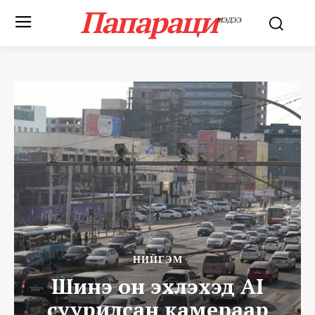
Папараци
МЭДЭЭ
НИЙГЭМ
Шинэ он эхлэхэд AI
суурилсан камераар