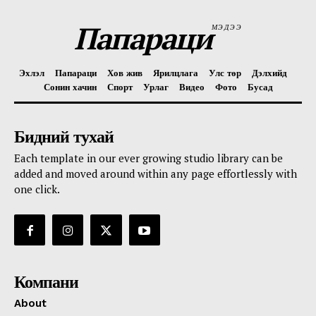
Папараци
МЭДЭЭ
Эхлэл
Папараци
Хов жив
Ярилцлага
Улс төр
Дэлхийд
Сонин хачин
Спорт
Урлаг
Видео
Фото
Бусад
Бидний тухай
Each template in our ever growing studio library can be
added and moved around within any page effortlessly with
one click.
Компани
About