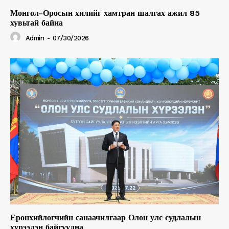
Монгол-Оросын хилийг хамтран шалгах ажил 85
хувьтай байна
Admin
-
07/30/2026
Ерөнхийлөгчийн санаачилгаар Олон улс судлалын
хүрээлэн байгуулна