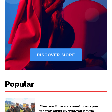
News Week
Magazine PRO
Popular
Монгол-Оросын хилийг хамтран
шалгах ажил 85 хувьтай байна