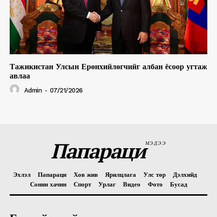
Тажикистан Улсын Ерөнхийлөгчийг албан ёсоор угтаж
авлаа
Admin
-
07/21/2026
Папараци
МЭДЭЭ
Эхлэл
Папараци
Хов жив
Ярилцлага
Улс төр
Дэлхийд
Сонин хачин
Спорт
Урлаг
Видео
Фото
Бусад