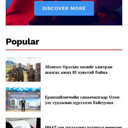
Magazine PRO
Popular
Монгол-Оросын хилийг хамтран
шалгах ажил 85 хувьтай байна
SUBSCRIBE NOW
Ерөнхийлөгчийн санаачилгаар Олон
улс судлалын хүрээлэн байгуулна
Company
About
НӨАТ-ын сугалааны тохирол өнөөдөр