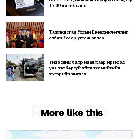
Contact us
13:00 цагт болно
Subscription Plans
My account
Тажикистан Улсын Ерөнхийлөгчийг
албан ёсоор угтаж авлаа
Үндэсний баяр наадмаар иргэдэд
үнэ төлбөргүй үйлчлэх нийтийн
тээврийн чиглэл
RELATED
More like this