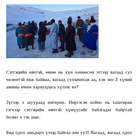
Сэтгэцийн өвчтэй, өмнө нь хүн хөнөөсөн этгээд яагаад сул
чөлөөтэй явж байваа, яагаад суллачихав аа, хэн энэ 3 хүний
амины өмнө хариуцлага хүлээх вэ?
Зүгээр л шуураад өнгөрнө. Ниргэсэн хойно нь хашгирав
гэгчээр сэтгэцийн өвчтэй хүмүүсийг байлгадаг байртай
болно ч гэх шиг.
Бид одоо амьдарч үзээд байгаа юм уу!!! Яагаад, яагаад одоо