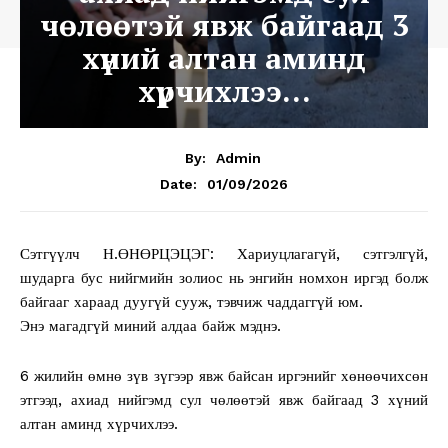
чөлөөтэй явж байгаад 3
хүний алтан аминд
хүрчихлээ…
By:
Admin
01/09/2026
Date:
Сэтгүүлч Н.ӨНӨРЦЭЦЭГ: Хариуцлагагүй, сэтгэлгүй,
шударга бус нийгмийн золиос нь энгийн номхон иргэд болж
байгааг хараад дуугүй сууж, тэвчиж чаддаггүй юм.
Энэ магадгүй миний алдаа байж мэднэ.
6 жилийн өмнө зүв зүгээр явж байсан иргэнийг хөнөөчихсөн
этгээд, ахиад нийгэмд сул чөлөөтэй явж байгаад 3 хүний
алтан аминд хүрчихлээ.