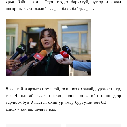
ярьж байгаа юм!!! Одоо гэхдээ барихгүй, зүгээр л яриад
өнгөрнө, хэдэн жилийн дараа бахь байдгаараа.
8 сартай жирэмсэн эмэгтэй, эхийнхээ хэвлийд үрэгдсэн үр,
тэр 4 настай жаахан охин, одоо эмнэлгийн орон дээр
тарчилж буй 3 настай охин үр ямар буруутай юм бэ!!!
Дэндүү юм аа, дэндүү юм.