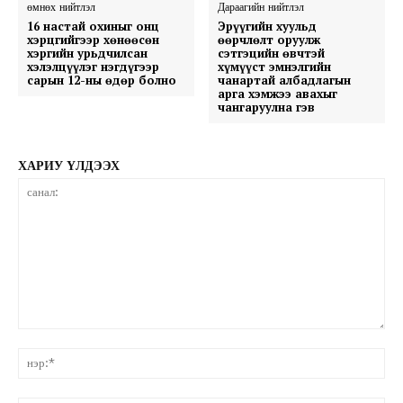
өмнөх нийтлэл
Дараагийн нийтлэл
16 настай охиныг онц
Эрүүгийн хуульд
хэрцгийгээр хөнөөсөн
өөрчлөлт оруулж
хэргийн урьдчилсан
сэтгэцийн өвчтэй
хэлэлцүүлэг нэгдүгээр
хүмүүст эмнэлгийн
сарын 12-ны өдөр болно
чанартай албадлагын
арга хэмжээ авахыг
чангаруулна гэв
ХАРИУ ҮЛДЭЭХ
санал:
нэ