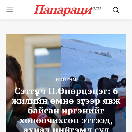
Папараци
МЭДЭЭ
НИЙГЭМ
Сэтгүүлч Н.Өнөрцэцэг: 6
жилийн өмнө зүгээр явж
байсан иргэнийг
хөнөөчихсөн этгээд,
ахиад нийгэмд сул