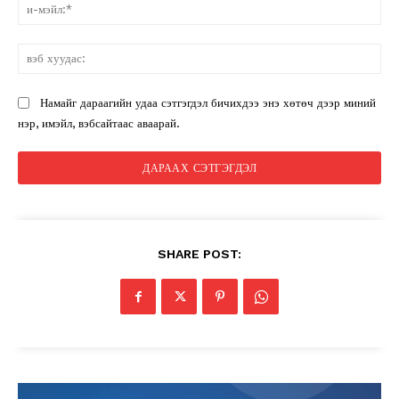
и-
мэ
вэ
ху
Намайг дараагийн удаа сэтгэгдэл бичихдээ энэ хөтөч дээр миний
нэр, имэйл, вэбсайтаас аваарай.
SHARE POST: