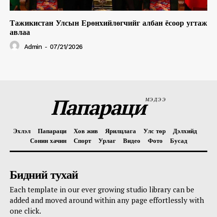
Тажикистан Улсын Ерөнхийлөгчийг албан ёсоор угтаж
авлаа
Admin
-
07/21/2026
Папараци
МЭДЭЭ
Эхлэл
Папараци
Хов жив
Ярилцлага
Улс төр
Дэлхийд
Сонин хачин
Спорт
Урлаг
Видео
Фото
Бусад
Бидний тухай
Each template in our ever growing studio library can be
added and moved around within any page effortlessly with
one click.