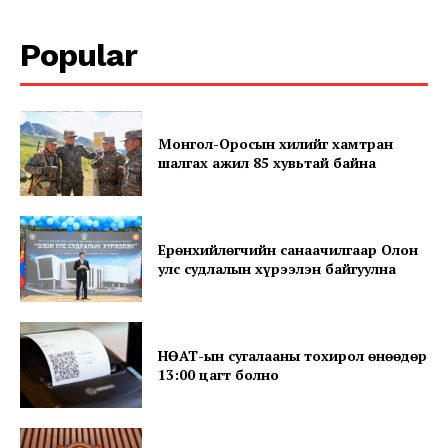
Popular
Монгол-Оросын хилийг хамтран
шалгах ажил 85 хувьтай байна
SUBSCRIBE NOW
Ерөнхийлөгчийн санаачилгаар Олон
улс судлалын хүрээлэн байгуулна
Company
НӨАТ-ын сугалааны тохирол өнөөдөр
13:00 цагт болно
About
Contact us
Subscription Plans