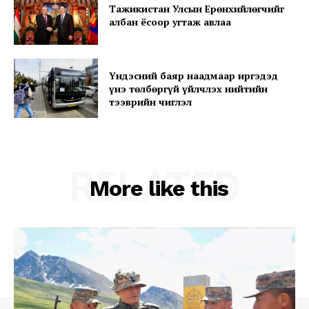
Тажикистан Улсын Ерөнхийлөгчийг
My account
албан ёсоор угтаж авлаа
Үндэсний баяр наадмаар иргэдэд
үнэ төлбөргүй үйлчлэх нийтийн
тээврийн чиглэл
RELATED
More like this