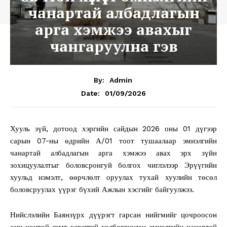
чанартай албадлагын
арга хэмжээ авахыг
чангаруулна гэв
By:
Admin
01/09/2026
Date:
Хууль зүй, дотоод хэргийн сайдын 2026 оны 01 дүгээр
сарын 07-ны өдрийн А/01 тоот тушаалаар эмнэлгийн
чанартай албадлагын арга хэмжээ авах эрх зүйн
зохицуулалтыг боловсронгуй болгох чиглэлээр Эрүүгийн
хуульд нэмэлт, өөрчлөлт оруулах тухай хуулийн төсөл
боловсруулах үүрэг бүхий Ажлын хэсгийг байгуулжээ.
Нийслэлийн Баянзүрх дүүрэгт гарсан нийгмийг цочроосон
онц ноцтой гэмт хэрэгтэй холбогдуулан эмнэлгийн чанартай