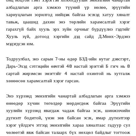
албадлагын арга хэмжээ түүний үр нөлөө, эрүүгийн
хариуцлагын зорилгод нийцэж байгаа эсэхэд хатуу хяналт
тавьж, цаашид дахин энэ төрлийн харамсалтай хэрэг
гарахгүй байх хууль эрх зүйн орчныг бүрдүүлнэ гэдгийг
Хууль зүй, дотоод хэргийн дэд сайд Д.Мөнх-Эрдэнэ
мэдэгдсэн юм.
Тодруулбал, энэ сарын 7-ны өдөр БЗД-ийн нутаг дэвсгэрт,
Дарь-Эхэд сэтгэцийн өвчтэй 48 настай эрэгтэй Б гэгч нь 8
сартай жирэмсэн эмэгтэйг 4 настай охинтой нь хутгалж
хөнөөсөн харамсалтай хэрэг гарсан.
Энэ хүрээнд эмнэлгийн чанартай албадлагын арга хэмжээ
өнөөдөр хүчин төгөлдөр мөрдөгдөж байгаа Эрүүгийн
хуулийн хүрээнд явагдаж чадаж байгаа эсэх, шинжээчийн
дүгнэлт бодитой, үнэн зөв байсан эсэх, ямар дүгнэлтээр
хэрэг үйлдэгч этгээд эмнэлгийн хараа хяналтаас гадуур сул
чөлөөтэй явж байсан талаарх бүх нөхцөл байдлыг тогтоож