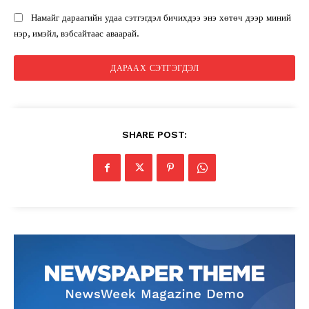
Намайг дараагийн удаа сэтгэгдэл бичихдээ энэ хөтөч дээр миний
нэр, имэйл, вэбсайтаас аваарай.
SHARE POST: