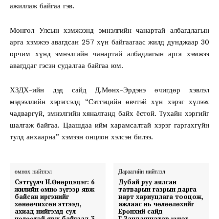
ажиллаж байгаа гэв.
Монгол Улсын хэмжээнд эмнэлгийн чанартай албагдлагын
арга хэмжээ авагдсан 257 хүн байгаагаас жилд дунджаар 30
орчим хүнд эмнэлгийн чанартай албадлагын арга хэмжээ
авагддаг гэсэн судалгаа байгаа юм.
ХЗДХ-ийн дэд сайд Д.Мөнх-Эрдэнэ өчигдөр хэвлэл
мэдээллийн хэрэгсэлд “Сэтгэцийн өвчтэй хүн хэрэг хүлээх
чадваргүй, эмнэлгийн хяналтанд байх ёстой. Тухайн хэргийг
шалгаж байгаа. Цаашдаа ийм харамсалтай хэрэг гаргахгүйн
тулд анхаарна” хэмээн онцлон хэлсэн билээ.
өмнөх нийтлэл
Дараагийн нийтлэл
Сэтгүүлч Н.Өнөрцэцэг: 6
Дубай руу аялсан
жилийн өмнө зүгээр явж
татварын газрын дарга
байсан иргэнийг
нарт хариуцлага тооцож,
хөнөөчихсөн этгээд,
ажлаас нь чөлөөлөхийг
ахиад нийгэмд сул
Ерөнхий сайд
чөлөөтэй явж байгаад 3
Г.Занданшатар үүрэг