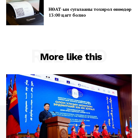
НӨАТ-ын сугалааны тохирол өнөөдөр
13:00 цагт болно
RELATED
More like this