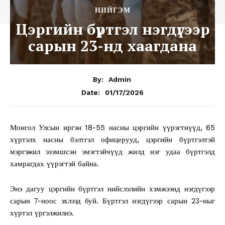
НИЙГЭМ
Цэргийн бүртгэл нэгдүгээр
сарын 23-нд хаагдана
By:
Admin
01/17/2026
Date:
Монгол Улсын иргэн 18-55 насны цэргийн үүрэгтнүүд, 65
хүртэлх насны бэлтгэл офицерууд, цэргийн бүртгэлтэй
мэргэжил эзэмшсэн эмэгтэйчүүд жилд нэг удаа бүртгэлд
хамрагдах үүрэгтэй байна.
Энэ дагуу цэргийн бүртгэл нийслэлийн хэмжээнд нэгдүгээр
сарын 7-ноос эхлээд буй. Бүртгэл нэгдүгээр сарын 23-ныг
хүртэл үргэлжилнэ.