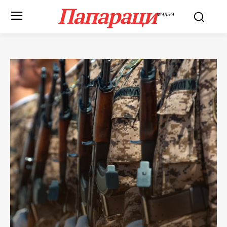
Папараци
МЭДЭЭ