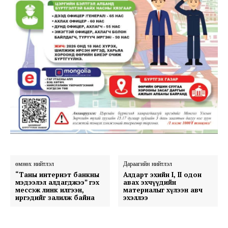
өмнөх нийтлэл
Дараагийн нийтлэл
“Таны интернэт банкны
Алдарт эхийн I, II одон
мэдээлэл алдагджээ” гэх
авах эхчүүдийн
мессэж линк илгээн,
материалыг хүлээн авч
иргэдийг залилж байна
эхэллээ