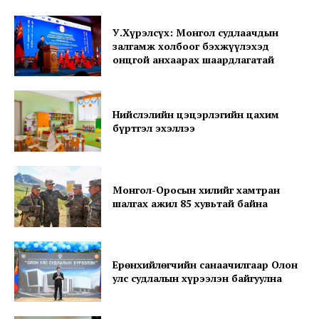
У.Хүрэлсүх: Монгол судлаачдын
Company
залгамж холбоог бэхжүүлэхэд
онцгой анхаарах шаардлагатай
About
Contact us
Нийслэлийн цэцэрлэгийн цахим
Subscription Plans
бүртгэл эхэллээ
My account
Монгол-Оросын хилийг хамтран
шалгах ажил 85 хувьтай байна
Ерөнхийлөгчийн санаачилгаар Олон
улс судлалын хүрээлэн байгуулна