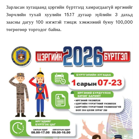
Зарласан хугацаанд цэргийн бүртгэлд хамрагдаагүй иргэнийг
Зөрчлийн тухай хуулийн 15.17 дугаар зүйлийн 3 дахьд
заасны дагуу 100 нэгжтэй тэнцэх хэмжээний буюу 100,000
төгрөгөөр торгодог байна.