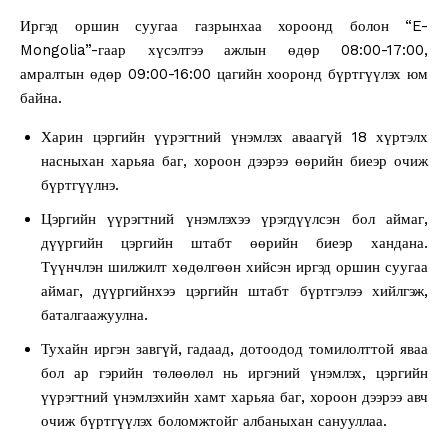
Иргэд оршин суугаа газрынхаа хороонд болон “E-
Mongolia”-гаар хүсэлтээ ажлын өдөр 08:00-17:00,
амралтын өдөр 09:00-16:00 цагийн хооронд бүртгүүлэх юм
байна.
Харин цэргийн үүрэгтний үнэмлэх аваагүй 18 хүртэлх
насныхан харьяа баг, хороон дээрээ өөрийн биеэр очиж
бүртгүүлнэ.
Цэргийн үүрэгтний үнэмлэхээ үрэгдүүлсэн бол аймаг,
дүүргийн цэргийн штабт өөрийн биеэр хандана.
Түүнчлэн шилжилт хөдөлгөөн хийсэн иргэд оршин суугаа
аймаг, дүүргийнхээ цэргийн штабт бүртгэлээ хийлгэж,
баталгаажуулна.
Тухайн иргэн завгүй, гадаад, дотоодод томилолттой яваа
бол ар гэрийн төлөөлөл нь иргэний үнэмлэх, цэргийн
үүрэгтний үнэмлэхийн хамт харьяа баг, хороон дээрээ авч
очиж бүртгүүлэх боломжтойг албаныхан санууллаа.