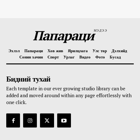
Папараци
МЭДЭЭ
Эхлэл
Папараци
Хов жив
Ярилцлага
Улс төр
Дэлхийд
Сонин хачин
Спорт
Урлаг
Видео
Фото
Бусад
Бидний тухай
Each template in our ever growing studio library can be
added and moved around within any page effortlessly with
one click.