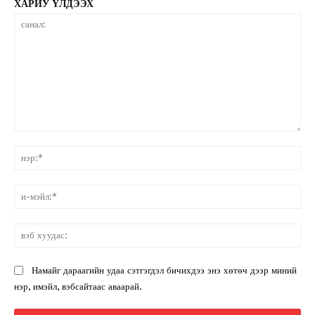
ХАРИУ ҮЛДЭЭХ
санал:
нэ
и-
мэ
вэ
ху
Намайг дараагийн удаа сэтгэгдэл бичихдээ энэ хөтөч дээр миний
нэр, имэйл, вэбсайтаас аваарай.