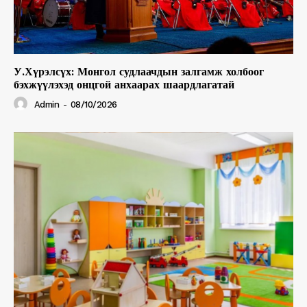
У.Хүрэлсүх: Монгол судлаачдын залгамж холбоог
бэхжүүлэхэд онцгой анхаарах шаардлагатай
Admin
-
08/10/2026