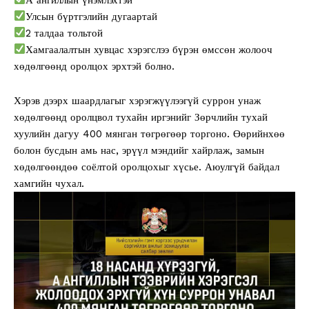
Улсын бүртгэлийн дугаартай
2 талдаа тольтой
Хамгаалалтын хувцас хэрэгслээ бүрэн өмссөн жолооч
хөдөлгөөнд оролцох эрхтэй болно.
Хэрэв дээрх шаардлагыг хэрэгжүүлээгүй суррон унаж
хөдөлгөөнд оролцвол тухайн иргэнийг Зөрчлийн тухай
хуулийн дагуу 400 мянган төгрөгөөр торгоно. Өөрийнхөө
болон бусдын амь нас, эрүүл мэндийг хайрлаж, замын
хөдөлгөөндөө соёлтой оролцохыг хүсье. Аюулгүй байдал
хамгийн чухал.