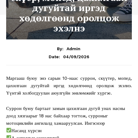
дугуйтай иргэд
хөдөлгөөнд оролцож
эхэлнэ
By:
Admin
04/09/2026
Date:
Маргааш буюу энэ сарын 10-наас суррон, скүүтер, мопед,
цахилгаан дугуйтай иргэд хөдөлгөөнд оролцож эхэлнэ.
Үүнтэй холбогдуулан аюулгүйн зөвлөмжийг хүргэе.
Суррон буюу бартаат замын цахилгаан дугуй унах насны
доод хязгаарыг 18 нас байхаар тогтож, сурроныг
мотоциклийн ангилалд хамааруулсан. Ингэснээр
Насанд хүрсэн
А ангиллын үнэмлэхтэй