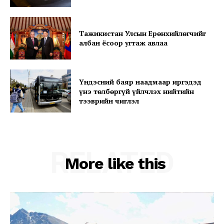
Subscription Plans
My account
Тажикистан Улсын Ерөнхийлөгчийг
албан ёсоор угтаж авлаа
Үндэсний баяр наадмаар иргэдэд
үнэ төлбөргүй үйлчлэх нийтийн
тээврийн чиглэл
RELATED
More like this