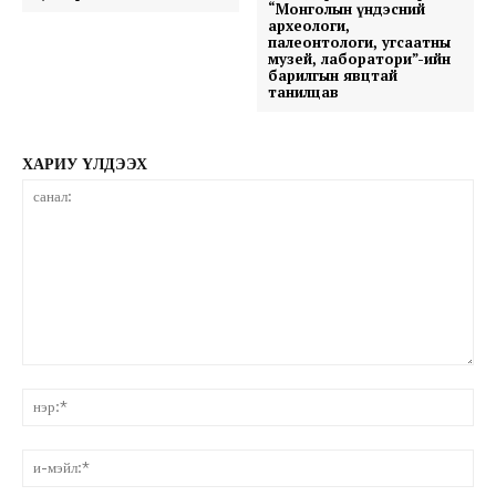
“Монголын үндэсний
археологи,
палеонтологи, угсаатны
музей, лаборатори”-ийн
барилгын явцтай
танилцав
ХАРИУ ҮЛДЭЭХ
санал:
нэ
и-
мэ