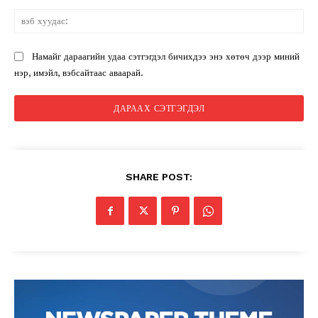
вэ
ху
Намайг дараагийн удаа сэтгэгдэл бичихдээ энэ хөтөч дээр миний
нэр, имэйл, вэбсайтаас аваарай.
SHARE POST: