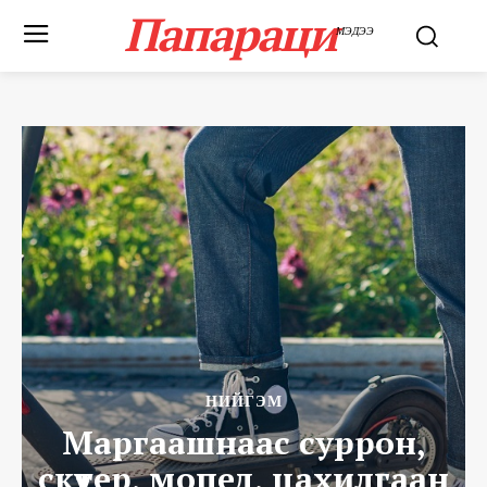
Папараци
МЭДЭЭ
НИЙГЭМ
Маргаашнаас суррон,
скүүтер, мопед, цахилгаан