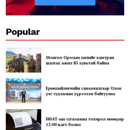
Popular
Монгол-Оросын хилийг хамтран
шалгах ажил 85 хувьтай байна
SUBSCRIBE NOW
Ерөнхийлөгчийн санаачилгаар Олон
улс судлалын хүрээлэн байгуулна
Company
About
НӨАТ-ын сугалааны тохирол өнөөдөр
13:00 цагт болно
Contact us