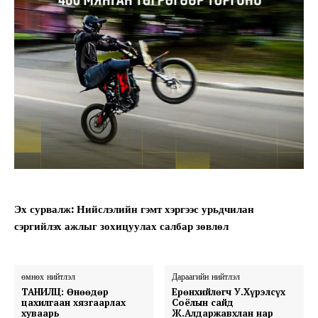
Эх сурвалж: Нийслэлийн гэмт хэргээс урьдчилан
сэргийлэх ажлыг зохицуулах салбар зөвлөл
өмнөх нийтлэл
Дараагийн нийтлэл
ТАНИЛЦ: Өнөөдөр
Ерөнхийлөгч У.Хүрэлсүх
цахилгаан хязгаарлах
Соёлын сайд
хуваарь
Ж.Алдаржавхлан нар