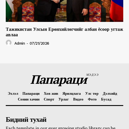
Тажикистан Улсын Ерөнхийлөгчийг албан ёсоор угтаж
авлаа
Admin
-
07/21/2026
Папараци
МЭДЭЭ
Эхлэл
Папараци
Хов жив
Ярилцлага
Улс төр
Дэлхийд
Сонин хачин
Спорт
Урлаг
Видео
Фото
Бусад
Бидний тухай
Each template in our ever growing studio library can be