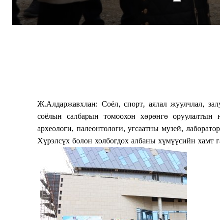
Ж.Алдаржавхлан: Соёл, спорт, аялал жуулчлал, з
соёлын салбарын томоохон хөрөнгө оруулалтын 
археологи, палеонтологи, угсаатны музей, лабора
Хүрэлсүх болон холбогдох албаны хүмүүсийн хамт га