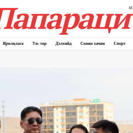
Папараци
М
Ярилцлага
Улс төр
Дэлхийд
Сонин хачин
Спорт