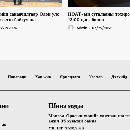
ийн санаачилгаар Олон улс
НӨАТ-ын сугалааны тохиро
рээлэн байгуулна
13:00 цагт болно
7/22/2026
Admin
-
07/22/2026
Папараци
Хов жив
Ярилцлага
Улс төр
Дэлхийд
ани
Шинэ мэдээ
Монгол-Оросын хилийг хамтран шалг
ажил 85 хувьтай байна
 us
УЛС ТӨР
07/30/2026