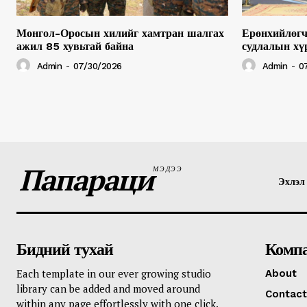
Монгол-Оросын хилийг хамтран шалгах
Ерөнхийлөгч
ажил 85 хувьтай байна
судлалын хү
Admin
-
07/30/2026
Admin
-
0
Папараци
МЭДЭЭ
Эхлэл
Бидний тухай
Комп
Each template in our ever growing studio
About
library can be added and moved around
Contact
within any page effortlessly with one click.