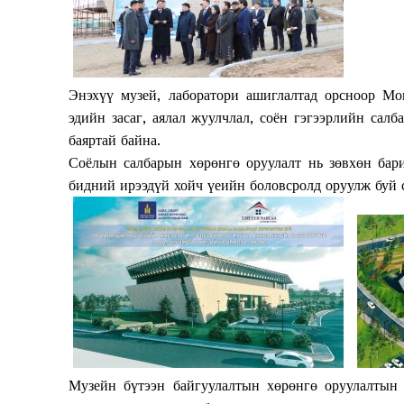
Энэхүү музей, лаборатори ашиглалтад орсноор Мо
эдийн засаг, аялал жуулчлал, соён гэгээрлийн сал
баяртай байна.
Соёлын салбарын хөрөнгө оруулалт нь зөвхөн бари
бидний ирээдүй хойч үеийн боловсролд оруулж буй 
News 
Музейн бүтээн байгуулалтын хөрөнгө оруулалтын 
Magazin