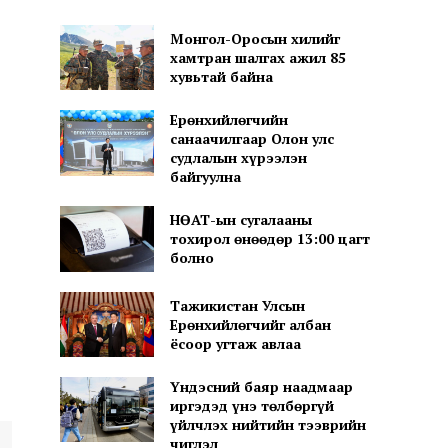
Монгол-Оросын хилийг
хамтран шалгах ажил 85
хувьтай байна
Ерөнхийлөгчийн
санаачилгаар Олон улс
судлалын хүрээлэн
байгуулна
НӨАТ-ын сугалааны
тохирол өнөөдөр 13:00 цагт
болно
Тажикистан Улсын
Ерөнхийлөгчийг албан
ёсоор угтаж авлаа
Үндэсний баяр наадмаар
иргэдэд үнэ төлбөргүй
үйлчлэх нийтийн тээврийн
чиглэл