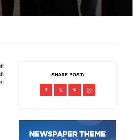
ий
ий
SHARE POST:
йн