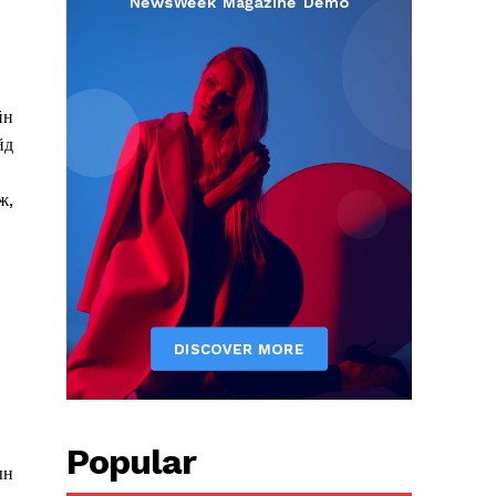
йн
йд
ж,
Popular
ын