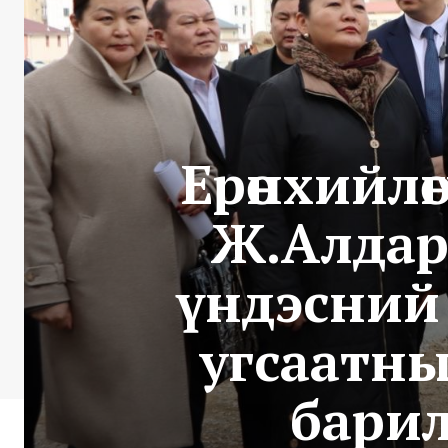
Ерөнхийлө
Ж.Алдар
үндэсний 
угсаатны
бари