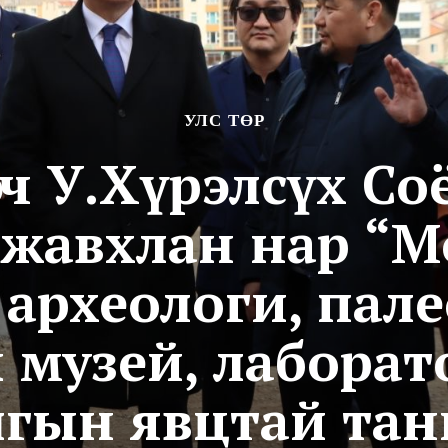
УЛС ТӨР
гч У.Хүрэлсүх С
жавхлан нар “
археологи, пал
 музей, лабора
лгын явцтай тан