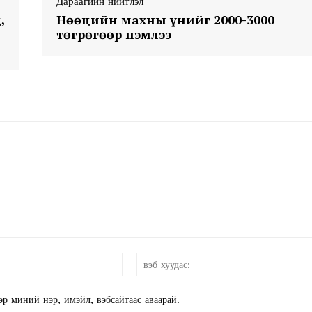
Дараагийн нийтлэл
,
Нөөцийн махны үнийг 2000-3000
төгрөгөөр нэмлээ
и-
мэйл:*
эр миний нэр, имэйл, вэбсайтаас аваарай.