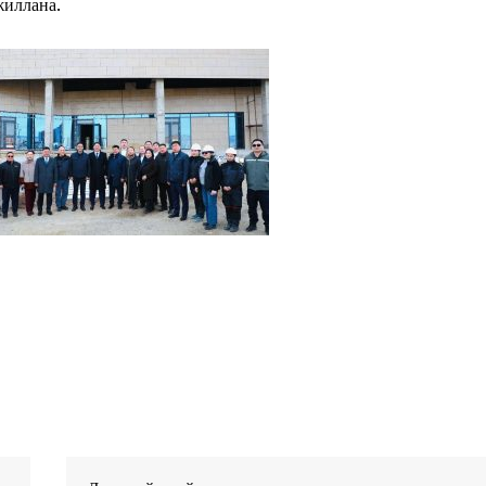
жиллана.
Company
About
Contact us
Subscription Plans
My account
E NOW