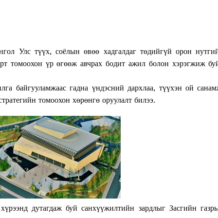
нгол Улс түүх, соёлын өвөө хадгалдаг төдийгүй орон нутги
барт томоохон үр өгөөж авчрах бодит ажил болон хэрэгжиж бу
лга байгууламжаас гадна үндэсний дархлаа, түүхэн ой санам
стратегийн томоохон хөрөнгө оруулалт билээ.
Week
хүрээнд дутагдаж буй санхүүжилтийн зардлыг Засгийн газр
e PRO