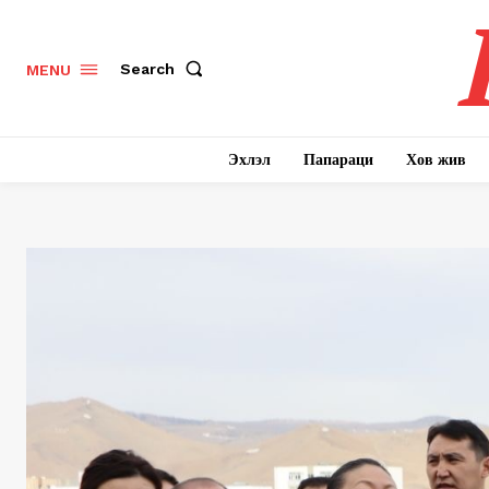
Search
MENU
Эхлэл
Папараци
Хов жив