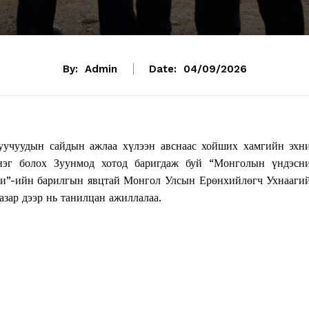
By:
Admin
Date:
04/09/2026
алуучуудын сайдын ажлаа хүлээн авснаас хойших хамгийн эхн
нэг болох Зуунмод хотод баригдаж буй “Монголын үндэсн
тори”-ийн барилгын явцтай Монгол Улсын Ерөнхийлөгч Ухнааги
зар дээр нь танилцан ажиллалаа.