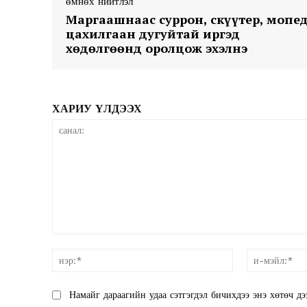
өмнөх нийтлэл
Маргаашнаас суррон, скүүтер, мопед
цахилгаан дугуйтай иргэд
хөдөлгөөнд оролцож эхэлнэ
ХАРИУ ҮЛДЭЭХ
санал:
нэр:*
Намайг дараагийн удаа сэтгэгдэл бичихдээ энэ хөтөч дэ