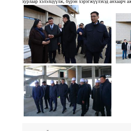
хурлаар хэлэлцүүлж, бүрэн хэрэгжүүлэхэд анхаарч а
SUBSCRIB