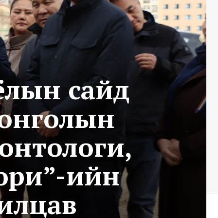
оёлын сайд
Монголын
еонтологи,
тори”-ийн
илцав