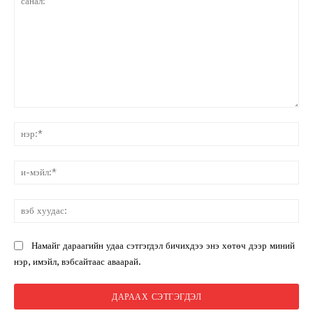
санал:
нэ
и-
мэ
вэ
ху
Намайг дараагийн удаа сэтгэгдэл бичихдээ энэ хөтөч дээр миний
нэр, имэйл, вэбсайтаас аваарай.