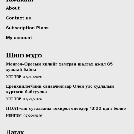
About
Contact us
Subscription Plans
My account
Шинэ мэдээ
Монгол-Оросын хилийг хамтран шалгах ажил 85
хувьтай байна
УЛС ТӨР
07/30/2026
Ерөнхийлөгчийн санаачилгаар Олон улс судлалын
хүрээлэн байгуулна
УЛС ТӨР
07/22/2026
НӨАТ-ын сугалааны тохирол өнөөдөр 13:00 цагт болно
НИЙГЭМ
07/22/2026
Дагах