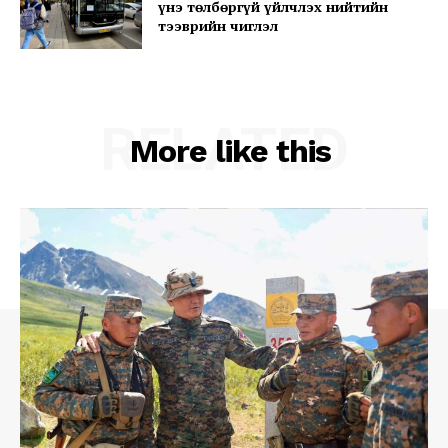
үнэ төлбөргүй үйлчлэх нийтийн
тээврийн чиглэл
Company
About
RELATED
Contact us
More like this
Subscription Plans
My account