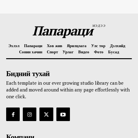
Папараци
МЭДЭЭ
Эхлэл
Папараци
Хов жив
Ярилцлага
Улс төр
Дэлхийд
Сонин хачин
Спорт
Урлаг
Видео
Фото
Бусад
Бидний тухай
Each template in our ever growing studio library can be
added and moved around within any page effortlessly with
one click.
Компани