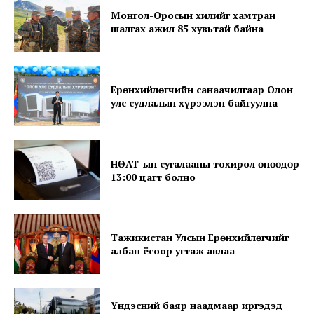
Монгол-Оросын хилийг хамтран
шалгах ажил 85 хувьтай байна
News Week
Magazine PRO
Ерөнхийлөгчийн санаачилгаар Олон
улс судлалын хүрээлэн байгуулна
НӨАТ-ын сугалааны тохирол өнөөдөр
13:00 цагт болно
Тажикистан Улсын Ерөнхийлөгчийг
албан ёсоор угтаж авлаа
SUBSCRIBE NOW
Үндэсний баяр наадмаар иргэдэд