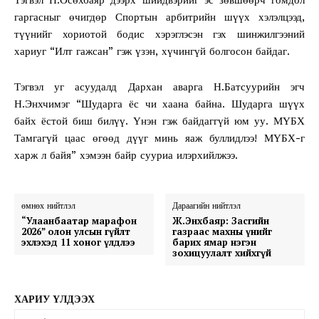
гаргасныг өчигдөр Спортын арбитрийн шүүх хэлэлцээд,
түүнийг хориотой бодис хэрэглэсэн гэх шинжилгээний
хариуг “Илт гажсан” гэж үзэн, хүчингүй болгосон байдаг.
Тэгвэл уг асуудалд Дархан аварга Н.Батсуурийн эгч
Н.Энхчимэг “Шударга ёс чи хаана байна. Шударга шүүх
байх ёстой биш билүү. Үнэн гэж байдаггүй юм уу. МҮБХ
Тамгагүй цаас өгөөд дүүг минь яаж буллидлээ! МҮБХ-г
харж л байя” хэмээн байр сууриа илэрхийлжээ.
өмнөх нийтлэл
Дараагийн нийтлэл
“Улаанбаатар марафон
Ж.Энхбаяр: Засгийн
2026” олон улсын гүйлт
газраас махны үнийг
эхлэхэд 11 хоног үлдлээ
барих ямар нэгэн
зохицуулалт хийхгүй
ХАРИУ ҮЛДЭЭХ