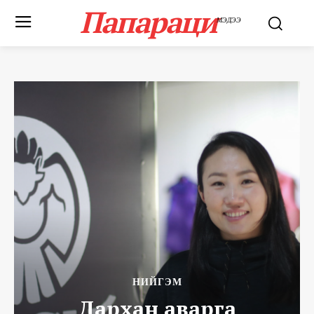
Папараци
МЭДЭЭ
НИЙГЭМ
Дархан аварга