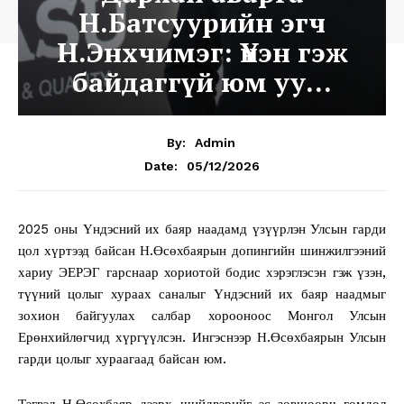
Н.Батсуурийн эгч
Н.Энхчимэг: Үнэн гэж
байдаггүй юм уу…
By:
Admin
05/12/2026
Date:
2025 оны Үндэсний их баяр наадамд үзүүрлэн Улсын гарди
цол хүртээд байсан Н.Өсөхбаярын допингийн шинжилгээний
хариу ЭЕРЭГ гарснаар хориотой бодис хэрэглэсэн гэж үзэн,
түүний цолыг хураах саналыг Үндэсний их баяр наадмыг
зохион байгуулах салбар хорооноос Монгол Улсын
Ерөнхийлөгчид хүргүүлсэн. Ингэснээр Н.Өсөхбаярын Улсын
гарди цолыг хураагаад байсан юм.
Тэгвэл Н.Өсөхбаяр дээрх шийдвэрийг эс зөвшөөрч гомдол