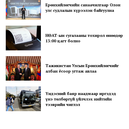
Ерөнхийлөгчийн санаачилгаар Олон
улс судлалын хүрээлэн байгуулна
НӨАТ-ын сугалааны тохирол өнөөдөр
13:00 цагт болно
Тажикистан Улсын Ерөнхийлөгчийг
албан ёсоор угтаж авлаа
Үндэсний баяр наадмаар иргэдэд
үнэ төлбөргүй үйлчлэх нийтийн
тээврийн чиглэл