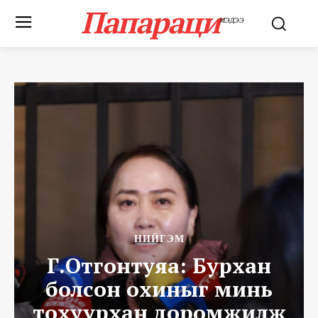
Папараци
МЭДЭЭ
НИЙГЭМ
Г.Отгонтуяа: Бурхан
болсон охиныг минь
тохуурхан доромжилж