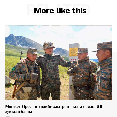
RELATED
More like this
Монгол-Оросын хилийг хамтран шалгах ажил 85
хувьтай байна