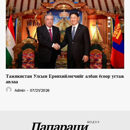
Тажикистан Улсын Ерөнхийлөгчийг албан ёсоор угтаж
авлаа
Admin
-
07/21/2026
Папараци
МЭДЭЭ