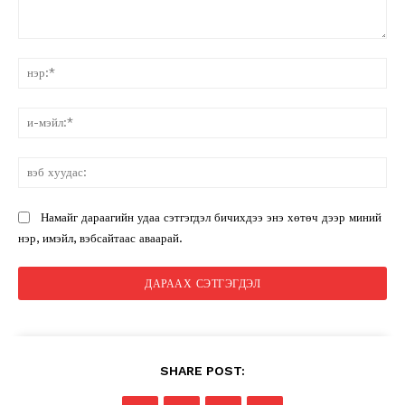
санал:
нэ
и-
мэ
вэ
ху
Намайг дараагийн удаа сэтгэгдэл бичихдээ энэ хөтөч дээр миний
нэр, имэйл, вэбсайтаас аваарай.
SHARE POST: