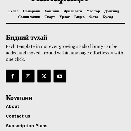
Эхлэл
Папараци
Хов жив
Ярилцлага
Улс төр
Дэлхийд
Сонин хачин
Спорт
Урлаг
Видео
Фото
Бусад
Бидний тухай
Each template in our ever growing studio library can be
added and moved around within any page effortlessly with
one click.
Компани
About
Contact us
Subscription Plans