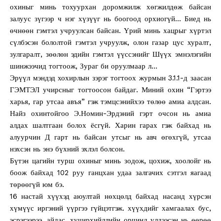
охиныг минь тохуурхан доромжилж хөгжилдөж байсан
залуус зүгээр ч нэг хүзүүг нь боогоод орхиогүй… Биед нь
өчнөөн гэмтэл учруулсан байсан. Үрий минь хацрыг хүртэл
сүлбэсэн бололтой гэмтэл учруулж, олон газар цус хуралт,
зулгаралт, зөөлөн эдийн гэмтэл үүссэнийг Шүүх эмнэлэгийн
шинжээчид тогтоож, Зураг би оруулмаар л…
Эрүүл мэндэд хохирлын зэрэг тогтоох журмын 3.1.1-д заасан
ГЭМТЭЛ учирсныг тогтоосон байдаг. Миний охин “Гэртээ
харья, гар утсаа авъя” гэж тэмцсэнийхээ төлөө амиа алдсан.
Найз охинтойгоо Э.Номин-Эрдэний гэрт очсон нь амиа
алдах шалтгаан болох ёсгүй. Харин гарах гэж байхад нь
алуурчин Д гарт нь байсан утсыг нь авч өгөхгүй, утсаа
нэхсэн нь энэ бүхний эхлэл болсон.
Бүтэн цагийн турш охиныг минь зодож, цохиж, хоолойг нь
боож байхад 102 руу ганцхан удаа залгачих сэтгэл яагаад
төрөөгүй юм бэ.
16 настай хүүхэд аюултай нөхцөлд байхад насанд хүрсэн
хүмүүс иргэний үүргээ гүйцэтгэж. хүүхдийг хамгаалах бус,
эсрэгээрээ, айдас, хүчирхийллийн орчинд үлдээсэн нь өөрөө