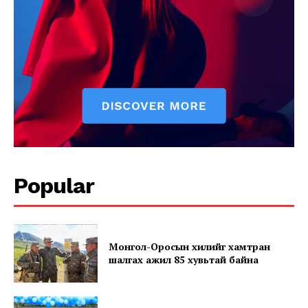
SUBSCRIBE NOW
Company
Popular
About
Contact us
Subscription Plans
My account
Монгол-Оросын хилийг хамтран
шалгах ажил 85 хувьтай байна