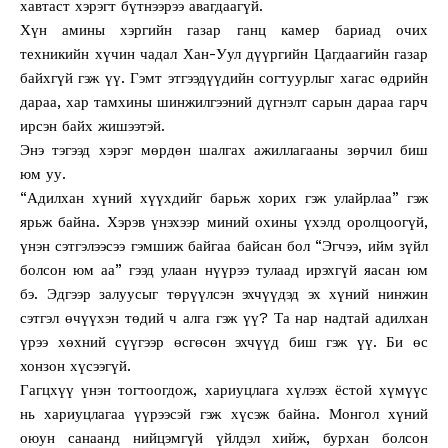
хавтаст хэрэгт бүтнээрээ авагдаагүй.
Хүн амины хэргийн газар ганц камер бариад очих
техникийн хүчин чадал Хан-Уул дүүргийн Цагдаагийн газар
байхгүй гэж үү. Гэмт этгээдүүдийн согтуурлыг хагас өдрийн
дараа, хар тамхины шинжилгээний дүгнэлт сарын дараа гарч
ирсэн байх жишээтэй.
Энэ тэгээд хэрэг мөрдөн шалгах ажиллагааны зөрчил биш
юм уу.
“Адилхан хүний хүүхдийг барьж хорих гэж улайрлаа” гэж
ярьж байна. Хэрэв үнэхээр миний охины үхэлд оролцоогүй,
үнэн сэтгэлээсээ гэмшиж байгаа байсан бол “Эгчээ, ийм зүйл
болсон юм аа” гээд улаан нүүрээ тулаад ирэхгүй яасан юм
бэ. Эдгээр залуусыг төрүүлсэн эхчүүдэд эх хүний нинжин
сэтгэл өчүүхэн төдий ч алга гэж үү? Та нар надтай адилхан
үрээ хөхний сүүгээр өсгөсөн эхчүүд биш гэж үү. Би өс
хонзон хүсээгүй.
Гагцхүү үнэн тогтоогдож, хариуцлага хүлээх ёстой хүмүүс
нь хариуцлагаа үүрээсэй гэж хүсэж байна. Монгол хүний
оюун санаанд нийцэмгүй үйлдэл хийж, бурхан болсон