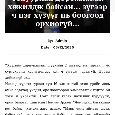
хөгжилдөж байсан… зүгээр
ч нэг хүзүүг нь боогоод
орхиогүй…
By:
Admin
05/12/2026
Date:
“Хуулийн хариуцлагаас шүүхийн 2 шатанд мултарсан ч ёс
суртахууны хариуцлагаас хэн ч зугтаж чадахгүй. Цурам
хийсэнгүй ээ…
Насанд хүрсэн гурван хүн 16-хан настай охин үрийг минь
амиа алдахад үйлдэл, оролцоогоороо хамааралтай гэдгээс би
хэзээ ч ухрахгүй. Гэмт хэрэг гарах нөхцлийг бүрдүүлж,
орон байраар хангасан Номин-Эрдэнэ “Чемоданд багтахаар
юм байна” хэмээн давс цацаж, “Мань чинь аймаар шааж
байна уу” гэж хэлээд зогсож байсан хүмүүс гэмт үйлдлийн