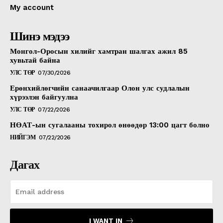
My account
Шинэ мэдээ
Монгол-Оросын хилийг хамтран шалгах ажил 85
хувьтай байна
УЛС ТӨР
07/30/2026
Ерөнхийлөгчийн санаачилгаар Олон улс судлалын
хүрээлэн байгуулна
УЛС ТӨР
07/22/2026
НӨАТ-ын сугалааны тохирол өнөөдөр 13:00 цагт болно
НИЙГЭМ
07/22/2026
Дагах
I WANT IN