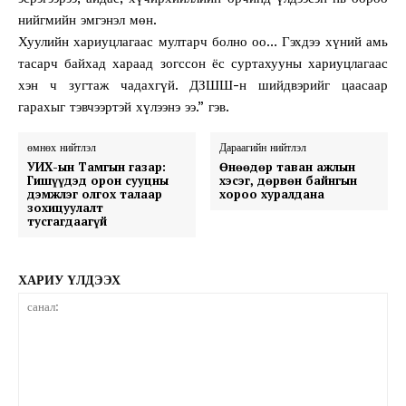
нийгмийн эмгэнэл мөн.
Хуулийн хариуцлагаас мултарч болно оо… Гэхдээ хүний амь
тасарч байхад хараад зогссон ёс суртахууны хариуцлагаас
хэн ч зугтаж чадахгүй. ДЗШШ-н шийдвэрийг цаасаар
гарахыг тэвчээртэй хүлээнэ ээ.” гэв.
өмнөх нийтлэл
Дараагийн нийтлэл
УИХ-ын Тамгын газар:
Өнөөдөр таван ажлын
Гишүүдэд орон сууцны
хэсэг, дөрвөн байнгын
дэмжлэг олгох талаар
хороо хуралдана
зохицуулалт
тусгагдаагүй
ХАРИУ ҮЛДЭЭХ