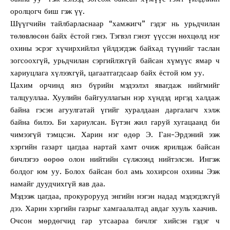
оролцогч биш гэж үү.
Шүүгчийн тайлбарласнаар “хамжигч” гэдэг нь урьдчилан
төлөвлөсөн байх ёстой гэнэ. Тэгвэл гэнэт үүссэн нөхцөлд нэг
охины эсрэг хүчирхийлэл үйлдэгдэж байхад түүнийг таслан
зогсоохгүй, урьдчилан сэргийлэхгүй байсан хүмүүс ямар ч
хариуцлага хүлээхгүй, цагаатгагдсаар байх ёстой юм уу.
Цахим орчинд янз бүрийн мэдээлэл явагдаж нийгмийг
талцууллаа. Хуулийн байгууллагын нэр хүндэд иргэд халдаж
байна гэсэн агуулгатай үгийг хуралдаан даргалагч хэлж
байна билээ. Би хариулсан. Бүтэн жил гаруй хугацаанд би
чимээгүй тэмцсэн. Харин нэг өдөр Э. Ган-Эрдэний ээж
хэргийн газарт цагдаа нартай хамт очиж ярилцаж байсан
бичлэгээ өөрөө олон нийтийн сүлжээнд нийтэлсэн. Ингэж
болдог юм уу. Болох байсан бол амь хохирсон охины Ээж
намайг дуудчихгүй яав даа.
Мэдээж цагдаа, прокурорууд энгийн нэгэн надад мэдэгдэхгүй
дээ. Харин хэргийн газрыг хамгаалалтад авдаг хууль хаачив.
Очсон мөрдөгчид гар утсаараа бичлэг хийсэн гэдэг ч