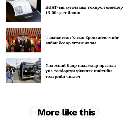
НӨАТ-ын сугалааны тохирол өнөөдөр
13:00 цагт болно
SUBSCRIBE NOW
Тажикистан Улсын Ерөнхийлөгчийг
албан ёсоор угтаж авлаа
Company
About
Үндэсний баяр наадмаар иргэдэд
үнэ төлбөргүй үйлчлэх нийтийн
Contact us
тээврийн чиглэл
Subscription Plans
My account
RELATED
More like this