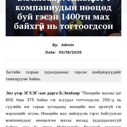
компаниудын нөөцөд
буй гэсэн 1400тн мах
байхгүй нь тогтоогдсон
By:
Admin
05/18/2026
Date:
Засгийн газрын хуралдаанаас гарсан шийдвэрүүдийг
танилцуулж байна.
Энэ үеэр ЗГХЭГ-ын дарга Б.Энхбаяр
“Нөөцийн махны цэг
600 биш 375 байна гэх асуудал тогтоогдсон. 250-д нь
сүүлийн нэг сарын хугацаанд нөөцийн мах ирээгүй гэх
мэдээллийг өгсөн. Нөөцийн мах нийлүүлэх гэрээ байгуулсан
компаниудаас нөөцөлсөн махаа яагаад худалдаалахгүй
байгаа юм бэ гэхэд Нийслэлийн Ерөнхий менежер