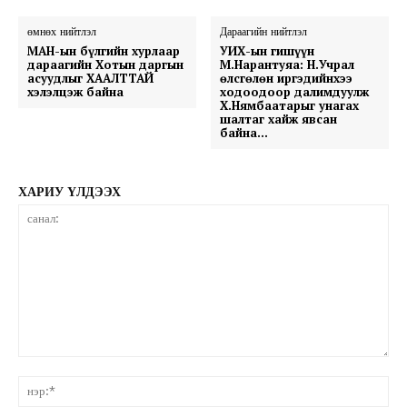
өмнөх нийтлэл
Дараагийн нийтлэл
МАН-ын бүлгийн хурлаар
УИХ-ын гишүүн
дараагийн Хотын даргын
М.Нарантуяа: Н.Учрал
асуудлыг ХААЛТТАЙ
өлсгөлөн иргэдийнхээ
хэлэлцэж байна
ходоодоор далимдуулж
Х.Нямбаатарыг унагах
шалтаг хайж явсан
байна…
ХАРИУ ҮЛДЭЭХ
санал:
нэ