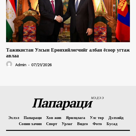
Тажикистан Улсын Ерөнхийлөгчийг албан ёсоор угтаж
авлаа
Admin
-
07/21/2026
Папараци
МЭДЭЭ
Эхлэл
Папараци
Хов жив
Ярилцлага
Улс төр
Дэлхийд
Сонин хачин
Спорт
Урлаг
Видео
Фото
Бусад