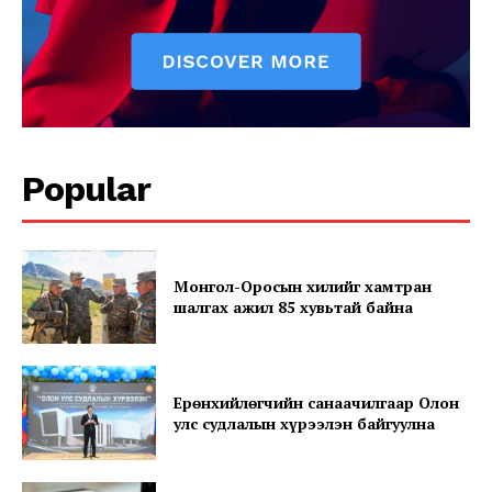
Popular
News Week
Magazine PRO
Монгол-Оросын хилийг хамтран
шалгах ажил 85 хувьтай байна
Ерөнхийлөгчийн санаачилгаар Олон
улс судлалын хүрээлэн байгуулна