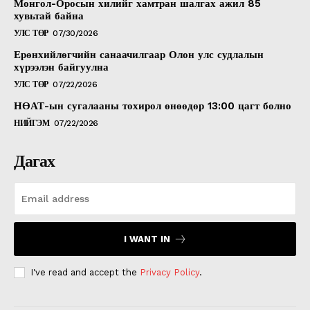
Монгол-Оросын хилийг хамтран шалгах ажил 85
хувьтай байна
УЛС ТӨР
07/30/2026
Ерөнхийлөгчийн санаачилгаар Олон улс судлалын
хүрээлэн байгуулна
УЛС ТӨР
07/22/2026
НӨАТ-ын сугалааны тохирол өнөөдөр 13:00 цагт болно
НИЙГЭМ
07/22/2026
Дагах
I WANT IN
I've read and accept the
Privacy Policy
.