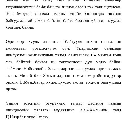
худалдаалахгүй байж бай гэх чиглэл өгсөн гэж танилцуулсан.
Энэ бүгдээс харахад махны үнийг хөөрөгдөх зохион
байгуулалттай ажил байсан байж болзошгүй гэх асуудал
яригдаж байна.
Одоогоор хууль хяналтын байгууллагынхан шалгалтын
ажиллагааг үргэлжлүүлж буй. Урьдчилсан байдлаар
нийлүүлэгч компаниудын хэлээд байгаачлан 1.4 мянган тонн
мах байхгүй байгаа нь тогтоогдсон дүн мэдээ байна.
Тиймээс Нийслэлийн Засаг даргыг огцруулах арга хэмжээ
авсан. Миний бие Хотын даргын тамга тэмдгийг нэгдүгээр
орлогч Б.Мөнхбатад хүлээлцүүлэх ажлыг зохион байгуулаад
ирлээ.
Үнийн өсөлтийг бууруулах талаар Засгийн газрын
шийдвэрийн талаарх мэдээллийг ХХААХҮ-ийн сайд
Ц.Идэрбат өгнө” гэлээ.