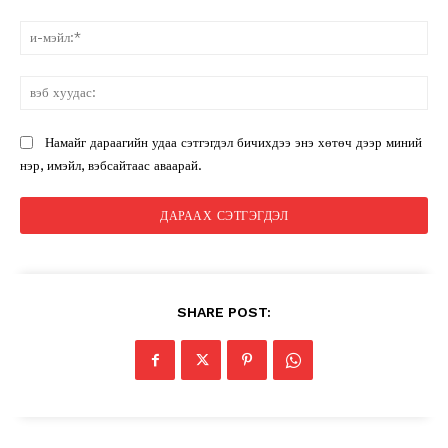
и-
мэ
вэ
ху
Намайг дараагийн удаа сэтгэгдэл бичихдээ энэ хөтөч дээр миний
нэр, имэйл, вэбсайтаас аваарай.
SHARE POST: