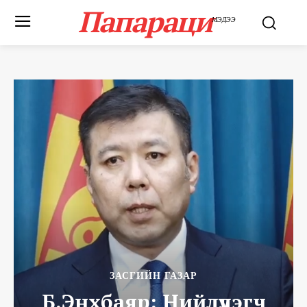
Папараци
МЭДЭЭ
ЗАСГИЙН ГАЗАР
Б.Энхбаяр: Нийлүүлэгч