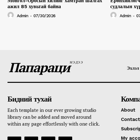
Монгол-Оросын хилийг хамтран шалгах
Ерөнхийлөгч
ажил 85 хувьтай байна
судлалын хү
Admin
-
07/30/2026
Admin
-
0
Папараци
МЭДЭЭ
Эхлэл
Бидний тухай
Комп
Each template in our ever growing studio
About
library can be added and moved around
Contact
within any page effortlessly with one click.
Subscri
My acc