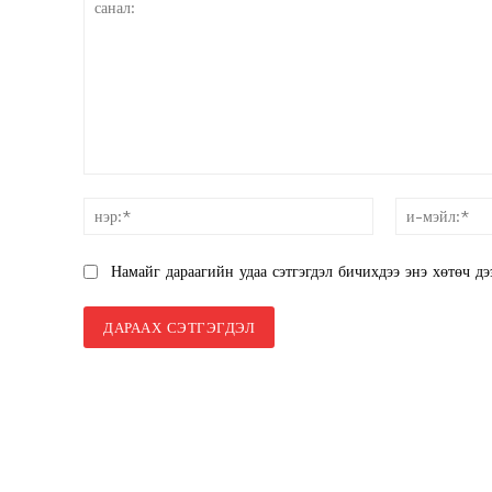
SUBSCRIB
санал:
нэр:*
Намайг дараагийн удаа сэтгэгдэл бичихдээ энэ хөтөч дэ