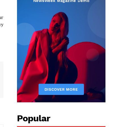
ыг
уу
Popular