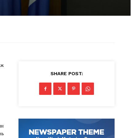
аж
SHARE POST:
ын
нь