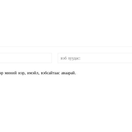
E NOW
и-
мэйл:*
эр миний нэр, имэйл, вэбсайтаас аваарай.