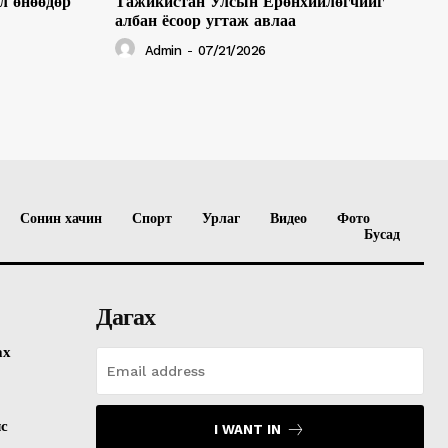
л өнөөдөр
Тажикистан Улсын Ерөнхийлөгчийг
албан ёсоор угтаж авлаа
Admin
-
07/21/2026
Сонин хачин
Спорт
Урлаг
Видео
Фото
Бусад
Дагах
ах
лс
I WANT IN