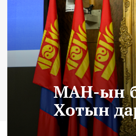
МАН-ын б
Хотын да