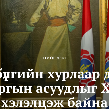
НИЙСЛЭЛ
үлгийн хурлаар 
ргын асуудлыг
хэлэлцэж байна