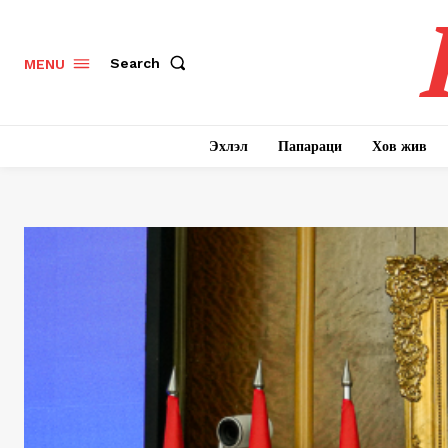
Search
MENU
Эхлэл
Папараци
Хов жив