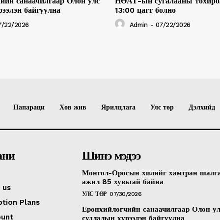
ийн санаачилгаар Олон улс
НӨАТ-ын сугалааны тохиро
рээлэн байгуулна
13:00 цагт болно
7/22/2026
Admin
-
07/22/2026
Папараци
Хов жив
Ярилцлага
Улс төр
Дэлхийд
ани
Шинэ мэдээ
Монгол-Оросын хилийг хамтран шалг
ажил 85 хувьтай байна
 us
УЛС ТӨР
07/30/2026
ption Plans
Ерөнхийлөгчийн санаачилгаар Олон у
ount
судлалын хүрээлэн байгуулна