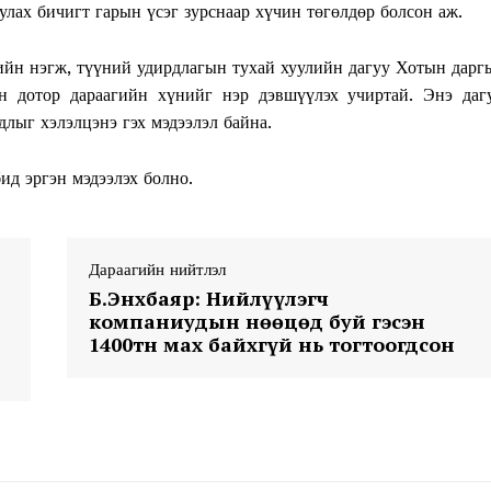
лах бичигт гарын үсэг зурснаар хүчин төгөлдөр болсон аж.
рийн нэгж, түүний удирдлагын тухай хуулийн дагуу Хотын дарг
н дотор дараагийн хүнийг нэр дэвшүүлэх учиртай. Энэ даг
лыг хэлэлцэнэ гэх мэдээлэл байна.
ид эргэн мэдээлэх болно.
Week
e PRO
Company
Дараагийн нийтлэл
Б.Энхбаяр: Нийлүүлэгч
компаниудын нөөцөд буй гэсэн
About
1400тн мах байхгүй нь тогтоогдсон
Contact us
Subscription Plans
My account