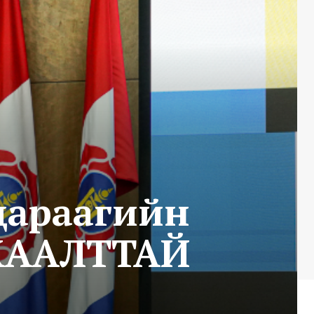
дараагийн
 ХААЛТТАЙ