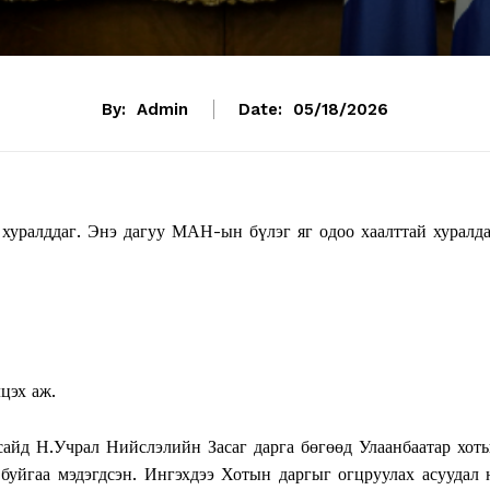
By:
Admin
Date:
05/18/2026
 хуралддаг. Энэ дагуу МАН-ын бүлэг яг одоо хаалттай хуралд
цэх аж.
сайд Н.Учрал Нийслэлийн Засаг дарга бөгөөд Улаанбаатар хот
буйгаа мэдэгдсэн. Ингэхдээ Хотын даргыг огцруулах асуудал 