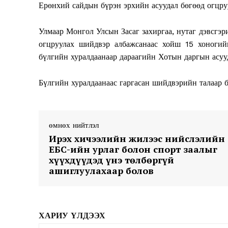
Ерөнхий сайдын бүрэн эрхийн асуудал бөгөөд огцруу
Улмаар Монгол Улсын Засаг захиргаа, нутаг дэвсгэ
огцруулах шийдвэр албажсанаас хойш 15 хоногий
бүлгийн хуралдаанаар дараагийн Хотын даргын асууд
Бүлгийн хуралдаанаас гаргасан шийдвэрийн талаар б
News 
Magazin
өмнөх нийтлэл
Ирэх хичээлийн жилээс нийслэлийн
ЕБС-ийн урлаг болон спорт заалыг
хүүхдүүдэд үнэ төлбөргүй
ашиглуулахаар болов
ХАРИУ ҮЛДЭЭХ