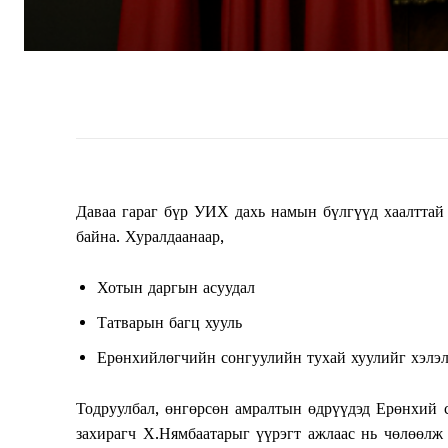
Даваа гараг бүр УИХ дахь намын бүлгүүд хаалттай
байна. Хуралдаанаар,
Хотын даргын асуудал
Татварын багц хууль
Ерөнхийлөгчийн сонгуулийн тухай хуулийг хэлэл
Тодруулбал, өнгөрсөн амралтын өдрүүдэд Ерөнхий 
захирагч Х.Нямбаатарыг үүрэгт ажлаас нь чөлөөлж 