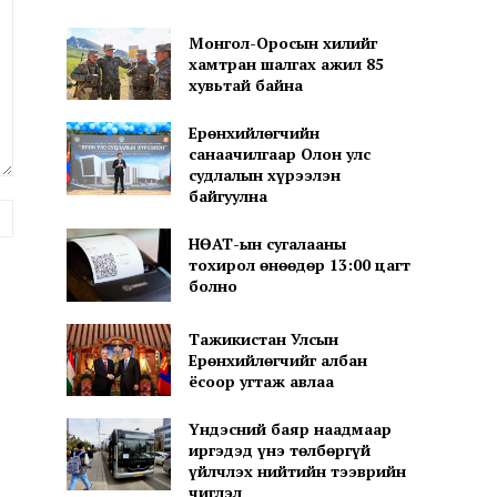
Монгол-Оросын хилийг
хамтран шалгах ажил 85
хувьтай байна
Ерөнхийлөгчийн
санаачилгаар Олон улс
судлалын хүрээлэн
байгуулна
вэб
хуудас:
НӨАТ-ын сугалааны
тохирол өнөөдөр 13:00 цагт
болно
Тажикистан Улсын
Ерөнхийлөгчийг албан
ёсоор угтаж авлаа
Үндэсний баяр наадмаар
иргэдэд үнэ төлбөргүй
үйлчлэх нийтийн тээврийн
чиглэл