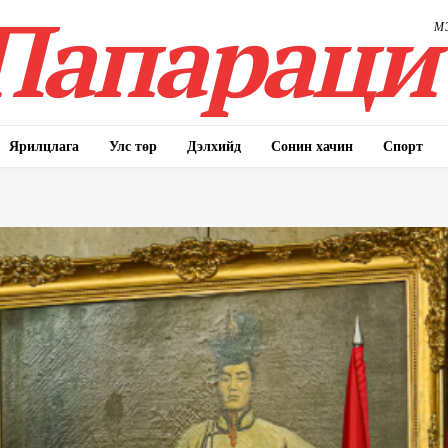
Папараци
М
Ярилцлага
Улс төр
Дэлхийд
Сонин хачин
Спорт