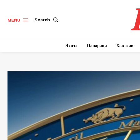
Search
MENU
Эхлэл
Папараци
Хов жив