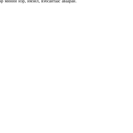
эр миний нэр, имэйл, вэбсайтаас аваарай.
E NOW