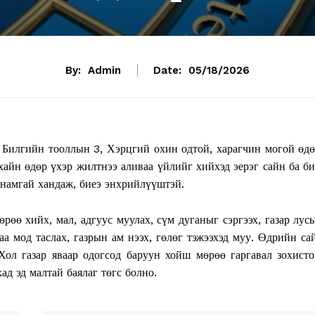
By:
Admin
Date:
05/18/2026
 Билгийн тооллын 3, Хэрцгий охин одтой, харагчин могой өдө
хайн өдөр үхэр жилтнээ аливаа үйлийг хийхэд эерэг сайн ба би
янамгай хандаж, биеэ энхрийлүүштэй.
өрөө хийх, мал, адгуус муулах, сүм дуганыг сэргээх, газар лус
гаа мод таслах, газрын ам нээх, гөлөг тэжээхэд муу. Өдрийн са
 Хол газар яваар одогсод баруун хойш мөрөө гаргавал зохисто
д эд малтай баялаг төгс болно.