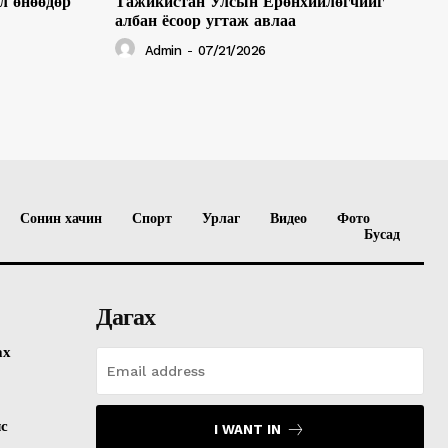
л өнөөдөр
Тажикистан Улсын Ерөнхийлөгчийг
албан ёсоор угтаж авлаа
Admin
-
07/21/2026
Сонин хачин
Спорт
Урлаг
Видео
Фото
Бусад
Дагах
ах
лс
I WANT IN