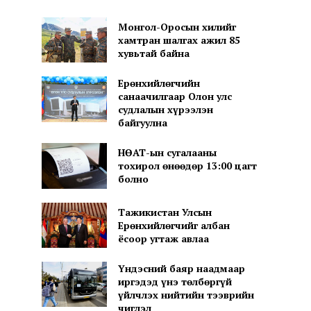
Монгол-Оросын хилийг
хамтран шалгах ажил 85
хувьтай байна
Ерөнхийлөгчийн
санаачилгаар Олон улс
судлалын хүрээлэн
байгуулна
НӨАТ-ын сугалааны
тохирол өнөөдөр 13:00 цагт
болно
Тажикистан Улсын
Ерөнхийлөгчийг албан
ёсоор угтаж авлаа
Үндэсний баяр наадмаар
иргэдэд үнэ төлбөргүй
үйлчлэх нийтийн тээврийн
чиглэл