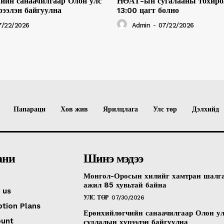
ийн санаачилгаар Олон улс
НӨАТ-ын сугалааны тохиро
рээлэн байгуулна
13:00 цагт болно
7/22/2026
Admin
-
07/22/2026
Папараци
Хов жив
Ярилцлага
Улс төр
Дэлхийд
ани
Шинэ мэдээ
Монгол-Оросын хилийг хамтран шалг
ажил 85 хувьтай байна
 us
УЛС ТӨР
07/30/2026
ption Plans
Ерөнхийлөгчийн санаачилгаар Олон у
ount
судлалын хүрээлэн байгуулна