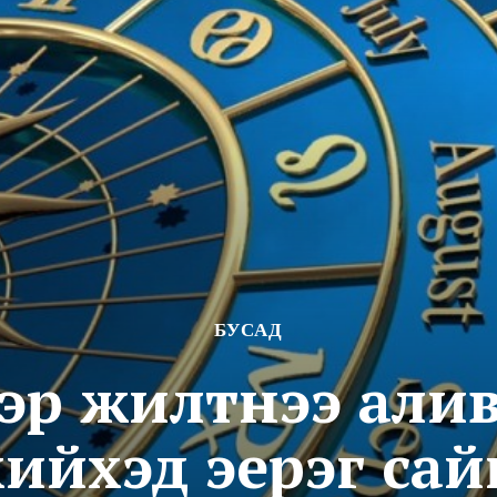
БУСАД
хэр жилтнээ али
хийхэд эерэг сай