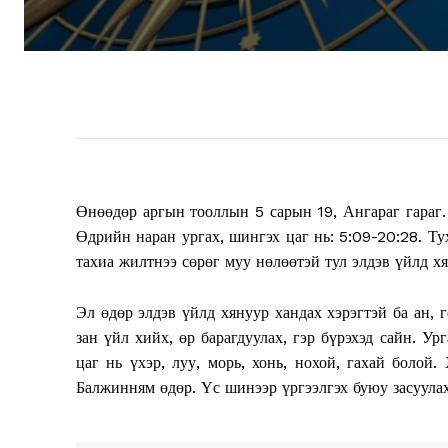
Өнөөдөр аргын тооллын 5 сарын 19, Ангараг гараг.
Өдрийн наран ургах, шингэх цаг нь: 5:09-20:28. Ту
тахиа жилтнээ сөрөг муу нөлөөтэй тул элдэв үйлд х
Эл өдөр элдэв үйлд хянуур хандах хэрэгтэй ба ан, г
зан үйл хийх, өр барагдуулах, гэр бүрэхэд сайн. Ур
цаг нь үхэр, луу, морь, хонь, нохой, гахай болой.
Балжинням өдөр. Үс шинээр үргээлгэх буюу засуулаха