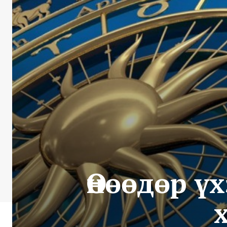
Өнөөдөр ү