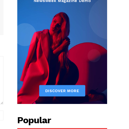
вэб
Popular
хуудас: