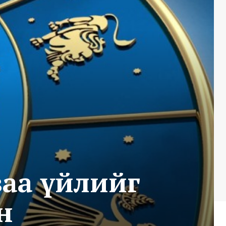
ваа үйлийг
н