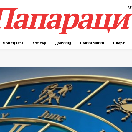
Папараци
М
Ярилцлага
Улс төр
Дэлхийд
Сонин хачин
Спорт