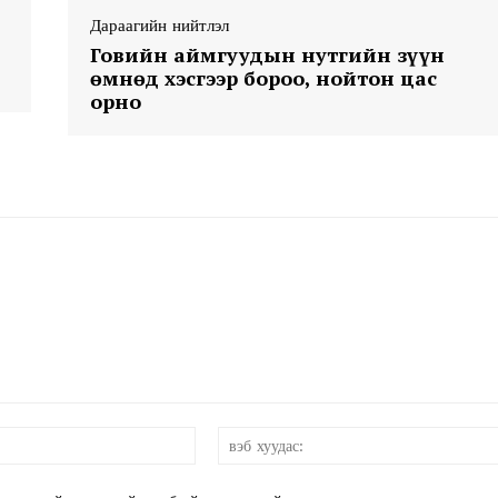
Дараагийн нийтлэл
Говийн аймгуудын нутгийн зүүн
өмнөд хэсгээр бороо, нойтон цас
орно
Week
e PRO
Company
About
Contact us
Subscription Plans
My account
и-
мэйл:*