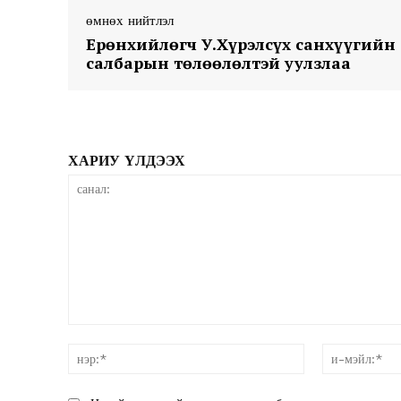
өмнөх нийтлэл
Ерөнхийлөгч У.Хүрэлсүх санхүүгийн
салбарын төлөөлөлтэй уулзлаа
News 
ХАРИУ ҮЛДЭЭХ
Magazin
санал:
нэр:*