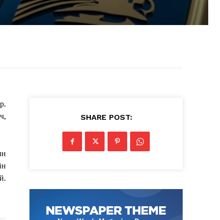
р.
ч,
SHARE POST:
ын
йн
й.