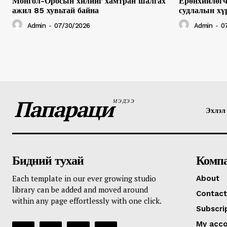
Монгол-Оросын хилийг хамтран шалгах
Ерөнхийлөгч
ажил 85 хувьтай байна
судлалын хү
Admin
-
07/30/2026
Admin
-
0
Папараци
МЭДЭЭ
Эхлэл
Бидний тухай
Комп
Each template in our ever growing studio
About
library can be added and moved around
Contact
within any page effortlessly with one click.
Subscri
My acc