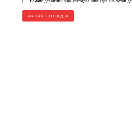
Намайг дараагийн удаа сэтгэгдэл бичихдээ энэ хөтөч дэ
SUBSCRIB