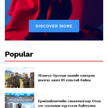
News Week
Magazine PRO
Popular
Монгол-Оросын хилийг хамтран
SUBSCRIBE NOW
шалгах ажил 85 хувьтай байна
Company
Ерөнхийлөгчийн санаачилгаар Олон
улс судлалын хүрээлэн байгуулна