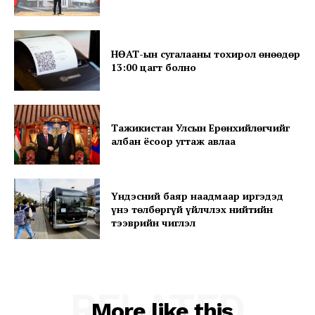
About
Contact us
НӨАТ-ын сугалааны тохирол өнөөдөр
Subscription Plans
13:00 цагт болно
My account
Тажикистан Улсын Ерөнхийлөгчийг
албан ёсоор угтаж авлаа
Үндэсний баяр наадмаар иргэдэд
үнэ төлбөргүй үйлчлэх нийтийн
тээврийн чиглэл
RELATED
More like this