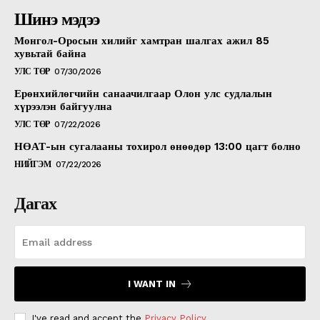
Шинэ мэдээ
Монгол-Оросын хилийг хамтран шалгах ажил 85
хувьтай байна
УЛС ТӨР
07/30/2026
Ерөнхийлөгчийн санаачилгаар Олон улс судлалын
хүрээлэн байгуулна
УЛС ТӨР
07/22/2026
НӨАТ-ын сугалааны тохирол өнөөдөр 13:00 цагт болно
НИЙГЭМ
07/22/2026
Дагах
I WANT IN
I've read and accept the
Privacy Policy
.