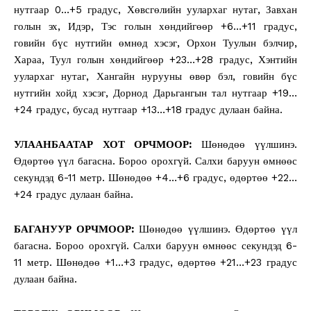
нутгаар 0…+5 градус, Хөвсгөлийн уулархаг нутаг, Завхан
голын эх, Идэр, Тэс голын хөндийгөөр +6…+11 градус,
говийн бүс нутгийн өмнөд хэсэг, Орхон Туулын бэлчир,
Хараа, Туул голын хөндийгөөр +23…+28 градус, Хэнтийн
уулархаг нутаг, Хангайн нурууны өвөр бэл, говийн бүс
нутгийн хойд хэсэг, Дорнод Дарьгангын тал нутгаар +19…
+24 градус, бусад нутгаар +13…+18 градус дулаан байна.
УЛААНБААТАР ХОТ ОРЧМООР:
Шөнөдөө үүлшинэ.
Өдөртөө үүл багасна. Бороо орохгүй. Салхи баруун өмнөөс
секундэд 6-11 метр. Шөнөдөө +4…+6 градус, өдөртөө +22…
+24 градус дулаан байна.
БАГАНУУР ОРЧМООР:
Шөнөдөө үүлшинэ. Өдөртөө үүл
багасна. Бороо орохгүй. Салхи баруун өмнөөс секундэд 6-
11 метр. Шөнөдөө +1…+3 градус, өдөртөө +21…+23 градус
дулаан байна.