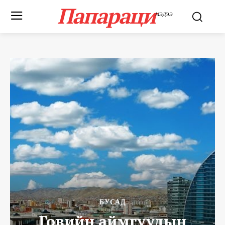
Папараци
МЭДЭЭ
БУСАД
Говийн аймгуудын