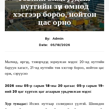
нутгийн зүүн өмнөд
хэсгээр бороо, нойтон
цас орно
By:
Admin
05/18/2026
Date:
Малчид, иргэд, тээвэрчдэд зориулсан мэдээ: 20-нд нутгийн
баруун хагаст, 21-нд нутгийн төв хэсгээр бороо, нойтон цас
орж, сэрүүснэ
2026 оны 05-р сарын 18-ны 20 цагаас 05-р сарын 19-
ний 20 цаг хүртэлх цаг агаарын урьдчилсан мэдээ:
Хур тунадас:
Ихэнх нутгаар солигдмол үүлтэй. Шөнөдөө