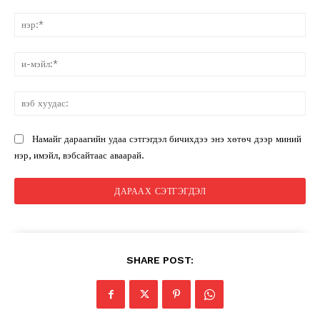
санал:
нэ
и-
мэ
вэ
ху
Намайг дараагийн удаа сэтгэгдэл бичихдээ энэ хөтөч дээр миний
нэр, имэйл, вэбсайтаас аваарай.
SHARE POST: