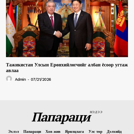
Тажикистан Улсын Ерөнхийлөгчийг албан ёсоор угтаж
авлаа
Admin
-
07/21/2026
Папараци
МЭДЭЭ
Эхлэл
Папараци
Хов жив
Ярилцлага
Улс төр
Дэлхийд