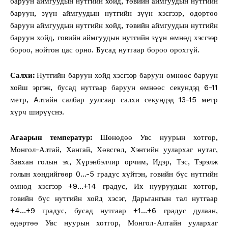
баруун аймгуудын нутгийн хойд, төвийн аймгуудын нутгийн
баруун, зүүн аймгуудын нутгийн зүүн хэсгээр, өдөртөө
баруун аймгуудын нутгийн хойд, төвийн аймгуудын нутгийн
баруун хойд, говийн аймгуудын нутгийн зүүн өмнөд хэсгээр
бороо, нойтон цас орно. Бусад нутгаар бороо орохгүй.
Салхи:
Нутгийн баруун хойд хэсгээр баруун өмнөөс баруун
хойш эргэж, бусад нутгаар баруун өмнөөс секундэд 6-11
метр, Aлтайн салбар уулсаар салхи секундэд 13-15 метр
хүрч ширүүснэ.
Агаарын температур:
Шөнөдөө Увс нуурын хотгор,
Монгол-Алтай, Хангай, Хөвсгөл, Хэнтийн уулархаг нутаг,
Завхан голын эх, Хүрэнбэлчир орчим, Идэр, Тэс, Тэрэлж
голын хөндийгөөр 0…-5 градус хүйтэн, говийн бүс нутгийн
өмнөд хэсгээр +9…+14 градус, Их нууруудын хотгор,
говийн бүс нутгийн хойд хэсэг, Дарьгангын тал нутгаар
+4…+9 градус, бусад нутгаар +1…+6 градус дулаан,
өдөртөө Увс нуурын хотгор, Монгол-Алтайн уулархаг