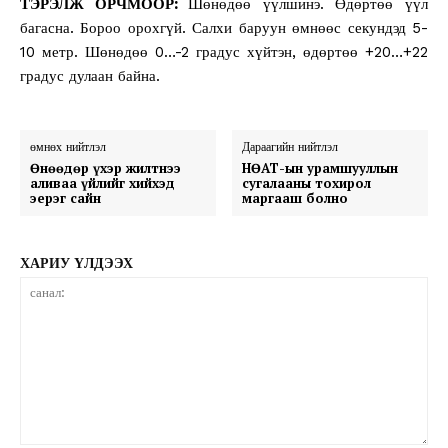
ТЭРЭЛЖ ОРЧМООР:
Шөнөдөө үүлшинэ. Өдөртөө үүл
багасна. Бороо орохгүй. Салхи баруун өмнөөс секундэд 5-
10 метр. Шөнөдөө 0…-2 градус хүйтэн, өдөртөө +20…+22
градус дулаан байна.
өмнөх нийтлэл
Дараагийн нийтлэл
Өнөөдөр үхэр жилтнээ
НӨАТ-ын урамшууллын
аливаа үйлийг хийхэд
сугалааны тохирол
эерэг сайн
маргааш болно
ХАРИУ ҮЛДЭЭХ