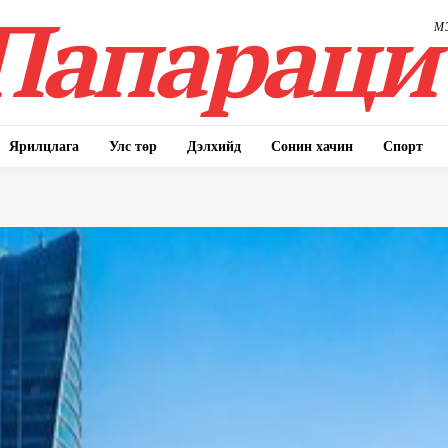
Папараци
М
Ярилцлага
Улс төр
Дэлхийд
Сонин хачин
Спорт