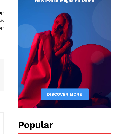
ир
лж
эр
9…
Popular