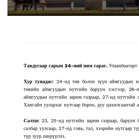
Тавдугаар сарын 24-ний ням гараг.
Улаанбаатарт 
Хур тунадас:
24-нд төв болон зүүн аймгуудын ну
төвийн аймгуудын нутгийн баруун хэсгээр, 26-
аймгуудын нутгийн зарим газраар, 27-нд нутгийн з
Хангайн уулархаг нутгаар бороо, дуу цахилгаантай а
Салхи:
23, 25-нд нутгийн зарим газраар, баруун
салбар уулсаар, 27-нд говь, тал, хээрийн нутгаар 
түр зуур ширүүснэ.