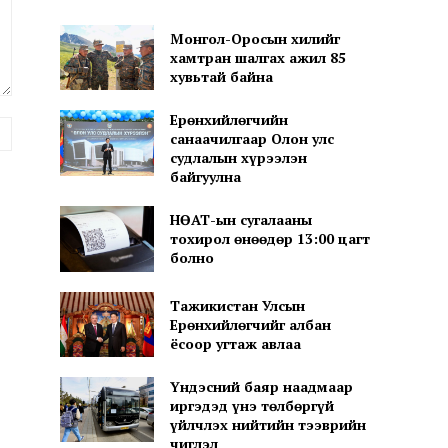
Монгол-Оросын хилийг
хамтран шалгах ажил 85
хувьтай байна
Ерөнхийлөгчийн
вэб
санаачилгаар Олон улс
хуудас:
судлалын хүрээлэн
байгуулна
НӨАТ-ын сугалааны
тохирол өнөөдөр 13:00 цагт
болно
Тажикистан Улсын
Ерөнхийлөгчийг албан
ёсоор угтаж авлаа
Үндэсний баяр наадмаар
иргэдэд үнэ төлбөргүй
үйлчлэх нийтийн тээврийн
чиглэл