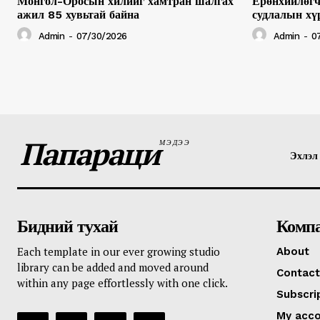
Монгол-Оросын хилийг хамтран шалгах
Ерөнхийлөгч
ажил 85 хувьтай байна
судлалын хү
Admin
-
07/30/2026
Admin
-
0
Папараци
МЭДЭЭ
Эхлэл
Бидний тухай
Комп
Each template in our ever growing studio
About
library can be added and moved around
Contact
within any page effortlessly with one click.
Subscri
My acc