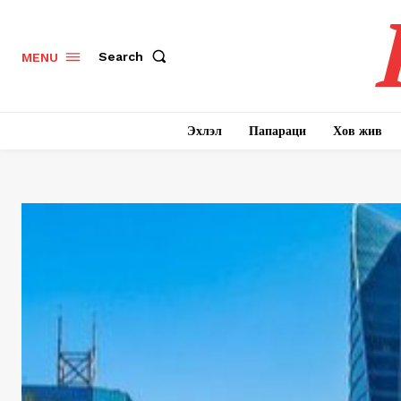
Search
MENU
Эхлэл
Папараци
Хов жив