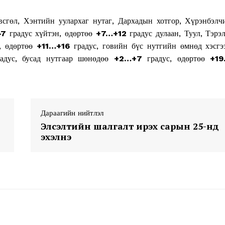
сгөл, Хэнтийн уулархаг нутаг, Дархадын хотгор, Хүрэнбэлч
-7
градус хүйтэн, өдөртөө
+7…+12
градус дулаан, Туул, Тэрэ
, өдөртөө
+11…+16
градус, говийн бүс нутгийн өмнөд хэсгэ
радус, бусад нутгаар шөнөдөө
+2…+7
градус, өдөртөө
+1
Week
e PRO
Дараагийн нийтлэл
Company
Элсэлтийн шалгалт ирэх сарын 25-нд
эхэлнэ
About
Contact us
Subscription Plans
My account