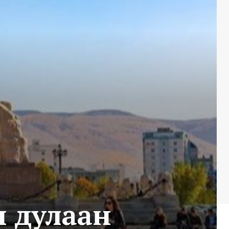
н дулаан