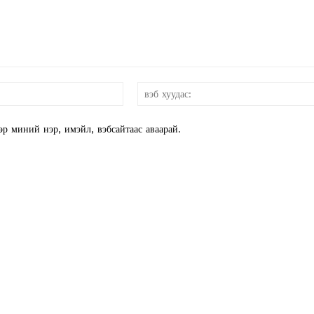
E NOW
и-
мэйл:*
эр миний нэр, имэйл, вэбсайтаас аваарай.