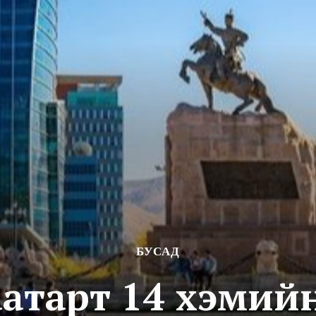
БУСАД
атарт 14 хэмий