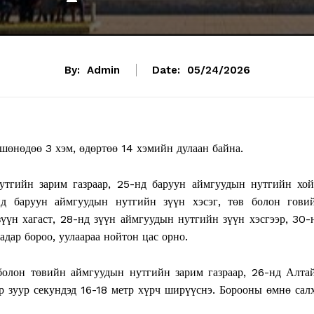
By:
Admin
Date:
05/24/2026
шөнөдөө 3 хэм, өдөртөө 14 хэмийн дулаан байна.
тгийн зарим газраар, 25-нд баруун аймгуудын нутгийн хой
нд баруун аймгуудын нутгийн зүүн хэсэг, төв болон гови
үүн хагаст, 28-нд зүүн аймгуудын нутгийн зүүн хэсгээр, 30-
адар бороо, уулаараа нойтон цас орно.
 болон төвийн аймгуудын нутгийн зарим газраар, 26-нд Алта
түр зуур секундэд 16-18 метр хүрч ширүүснэ. Борооны өмнө сал