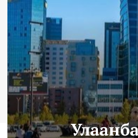
Улаанба