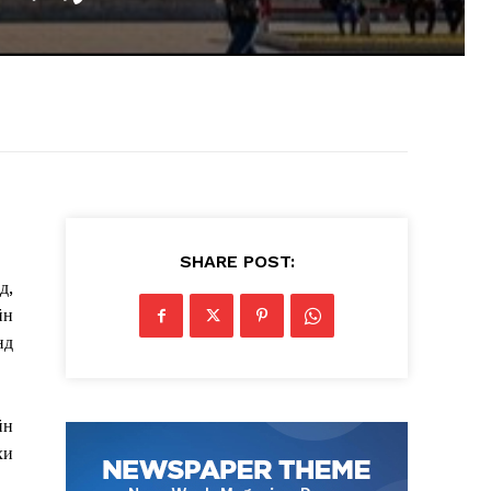
SHARE POST:
д,
йн
нд
йн
хи