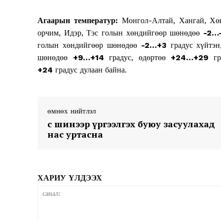
Агаарын температур:
Монгол-Алтай, Хангай, Хөв
орчим, Идэр, Тэс голын хөндийгөөр шөнөдөө
-2…
голын хөндийгөөр шөнөдөө
-2…+3
градус хүйтэн
шөнөдөө
+9…+14
градус, өдөртөө
+24…+29
г
+24
градус дулаан байна.
News 
Magazin
өмнөх нийтлэл
Үс шинээр үргээлгэх буюу засуулахад
нас уртасна
ХАРИУ ҮЛДЭЭХ