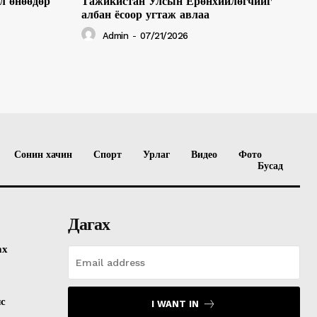
л өнөөдөр
Тажикистан Улсын Ерөнхийлөгчийг
албан ёсоор угтаж авлаа
Admin
-
07/21/2026
Сонин хачин
Спорт
Урлаг
Видео
Фото
Бусад
Дагах
ах
лс
I WANT IN