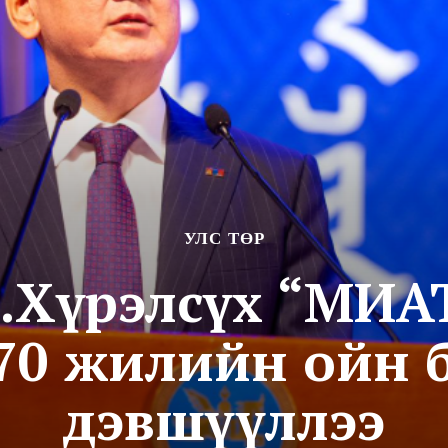
УЛС ТӨР
 У.Хүрэлсүх “МИ
 70 жилийн ойн 
дэвшүүллээ