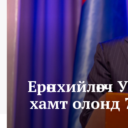
Ерөнхийлөгч
хамт олонд