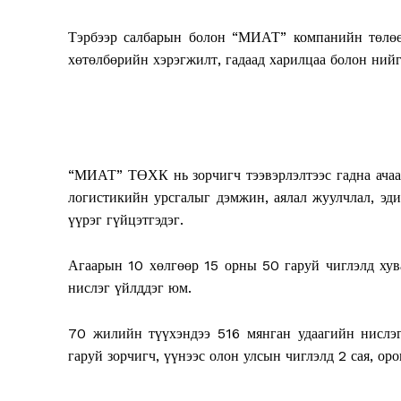
Тэрбээр салбарын болон “МИАТ” компанийн төлөөл
хөтөлбөрийн хэрэгжилт, гадаад харилцаа болон нийг
“МИАТ” ТӨХК нь зорчигч тээвэрлэлтээс гадна ачаа 
логистикийн урсгалыг дэмжин, аялал жуулчлал, эди
үүрэг гүйцэтгэдэг.
Агаарын 10 хөлгөөр 15 орны 50 гаруй чиглэлд хува
нислэг үйлддэг юм.
70 жилийн түүхэндээ 516 мянган удаагийн нислэгэ
гаруй зорчигч, үүнээс олон улсын чиглэлд 2 сая, ор