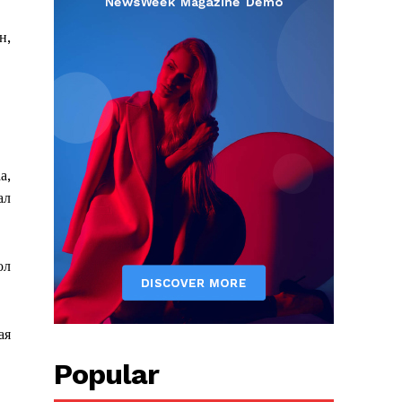
н,
а,
ал
ол
ая
Popular