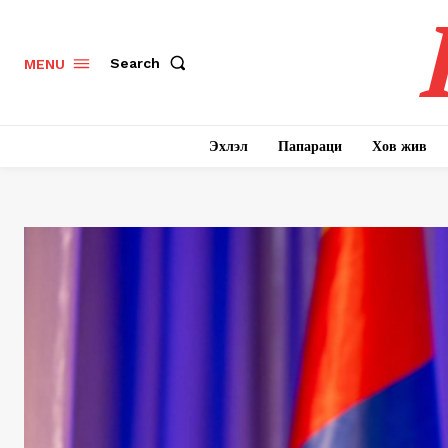
Search
MENU
Эхлэл
Папараци
Хов жив