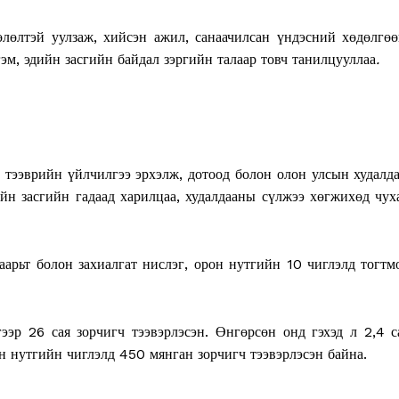
өлтэй уулзаж, хийсэн ажил, санаачилсан үндэсний хөдөлгөө
эм, эдийн засгийн байдал зэргийн талаар товч танилцууллаа
.
тээврийн үйлчилгээ эрхэлж, дотоод болон олон улсын худалда
йн засгийн гадаад харилцаа, худалдааны сүлжээ хөгжихөд чух
арьт болон захиалгат нислэг, орон нутгийн 10 чиглэлд тогтм
эр 26 сая зорчигч тээвэрлэсэн. Өнгөрсөн онд гэхэд л 2,4 с
он нутгийн чиглэлд 450 мянган зорчигч тээвэрлэсэн байна.