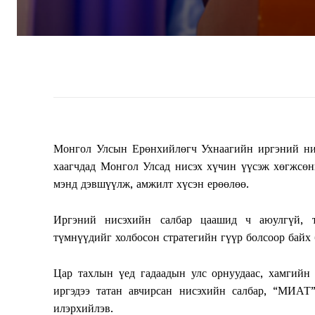
Монгол Улсын Ерөнхийлөгч Ухнаагийн иргэний нис
хаагчдад Монгол Улсад нисэх хүчин үүсэж хөгжс
мэнд дэвшүүлж, амжилт хүсэн ерөөлөө.
Иргэний нисэхийн салбар цаашид ч аюулгүй, то
түмнүүдийг холбосон стратегийн гүүр болсоор байх б
Цар тахлын үед гадаадын улс орнуудаас, хамгийн
иргэдээ татан авчирсан нисэхийн салбар, “МИАТ
илэрхийлэв.