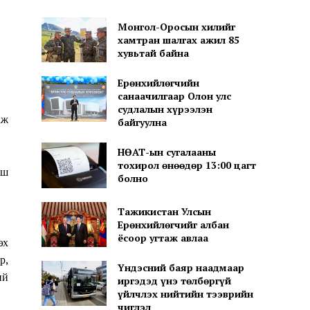
Монгол-Оросын хилийг
хамтран шалгах ажил 85
хувьтай байна
Ерөнхийлөгчийн
санаачилгаар Олон улс
судлалын хүрээлэн
аж
байгуулна
НӨАТ-ын сугалааны
тохирол өнөөдөр 13:00 цагт
рш
болно
Тажикистан Улсын
Ерөнхийлөгчийг албан
ёсоор угтаж авлаа
эх
р,
Үндэсний баяр наадмаар
ий
иргэдэд үнэ төлбөргүй
үйлчлэх нийтийн тээврийн
чиглэл