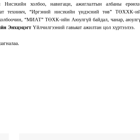
Нисэхийн холбоо, навигаци, ажиглалтын албаны ерөнх
ат техникч, “Иргэний нисэхийн үндэсний төв” ТӨХХК-и
 холбоочин, “МИАТ” ТӨХК-ийн Аюулгүй байдал, чанар, аюулг
ийн Энхцэцэгт
Үйлчилгээний гавьяат ажилтан цол хүртээлээ.
агналаа.