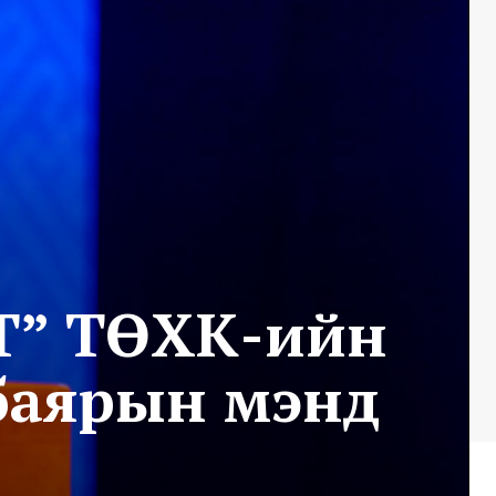
АТ” ТӨХК-ийн
баярын мэнд