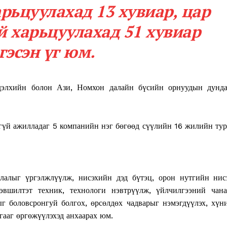
арьцуулахад 13 хувиар, цар
й харьцуулахад 51 хувиар
гэсэн үг юм.
дэлхийн болон Ази, Номхон далайн бүсийн орнуудын дунд
гүй ажилладаг 5 компанийн нэг бөгөөд сүүлийн 16 жилийн ту
Week
e PRO
лалыг үргэлжлүүлж, нисэхийн дэд бүтэц, орон нутгийн нис
Company
эвшилтэт техник, технологи нэвтрүүлж, үйлчилгээний чана
г боловсронгуй болгох, өрсөлдөх чадварыг нэмэгдүүлэх, хүн
гааг өргөжүүлэхэд анхаарах юм.
About