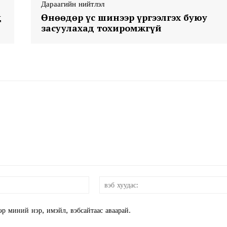
Дараагийн нийтлэл
д
Өнөөдөр үс шинээр үргээлгэх буюу
засуулахад тохиромжгүй
и-
мэйл:*
эр миний нэр, имэйл, вэбсайтаас аваарай.