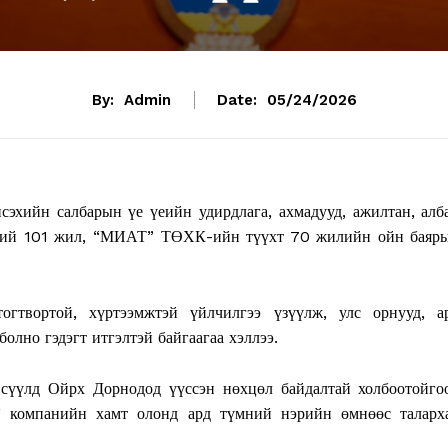
By:
Admin
Date:
05/24/2026
эхийн салбарын үе үеийн удирдлага, ахмадууд, ажилтан, алб
өний 101 жил, “МИАТ” ТӨХК-ийн түүхт 70 жилийн ойн баяр
гтвортой, хүртээмжтэй үйлчилгээ үзүүлж, улс орнууд, а
олно гэдэгт итгэлтэй байгаагаа хэллээ.
 сүүлд Ойрх Дорнодод үүссэн нөхцөл байдалтай холбоотойго
” компанийн хамт олонд ард түмний нэрийн өмнөөс таларх