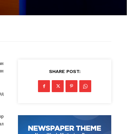
ан
ын
SHARE POST:
рд
ор
ал