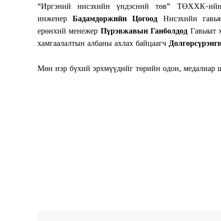
“Иргэний нисэхийн үндэсний төв” ТӨХХК-ийн 
инженер
Бадамдоржийн Цогоод
Нисэхийн гавья
ерөнхий менежер
Пүрэвжавын Ганболдод
Гавьяат
хамгаалалтын албаны ахлах байцаагч
Долгорсүрэнг
Мөн нэр бүхий эрхмүүдийг төрийн одон, медалиар ш