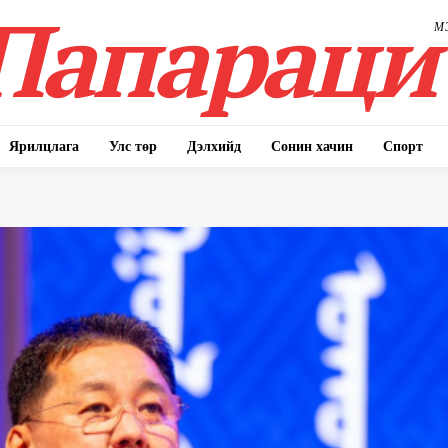
Папараци
М
Ярилцлага
Улс төр
Дэлхийд
Сонин хачин
Спорт