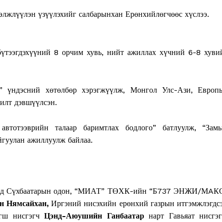
Contact us
элжлүүлэн үзүүлэхийг салбарынхан Ерөнхийлөгчөөс хүслээ.
Subscription Plans
My account
үтээгдэхүүний 8 орчим хувь, нийт ажиллах хүчний 6-8 хуви
E NOW
л” үндэсний хөтөлбөр хэрэгжүүлж, Монгол Улс-Ази, Европ
рилт дэвшүүлсэн.
втотээврийн талаар баримтлах бодлого” батлуулж, “Зам
йгуулан ажиллуулж байлаа.
К-д Сүхбаатарын одон, “МИАТ” ТӨХК-ийн “Б737 ЭНЖИ/МAК
н Нямсайхан,
Иргэний нисэхийн ерөнхий газрын итгэмжлэгдс
агш нисгэгч
Цэнд-Аюушийн Ганбаатар
нарт Гавьяат нисгэг