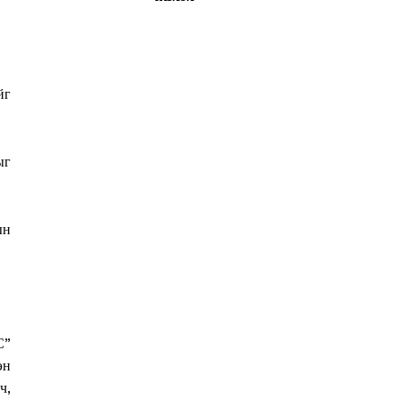
йг
ыг
ын
С”
эн
ч,