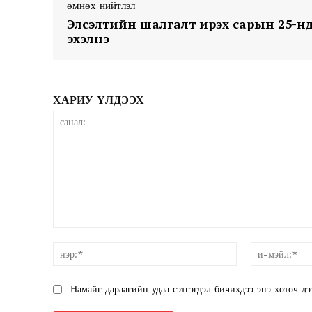
өмнөх нийтлэл
Элсэлтийн шалгалт ирэх сарын 25-н
эхэлнэ
ХАРИУ ҮЛДЭЭХ
санал:
нэр:*
Намайг дараагийн удаа сэтгэгдэл бичихдээ энэ хөтөч дэ