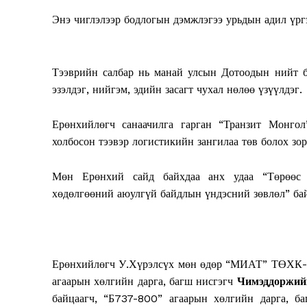
Энэ чиглэлээр бодлогын дэмжлэгээ урьдын адил үрг
Тээврийн салбар нь манай улсын Дотоодын нийт б
эзэлдэг, нийгэм, эдийн засагт чухал нөлөө үзүүлдэг.
SUBSCRIB
Ерөнхийлөгч санаачилга гарган “Транзит Монго
холбосон тээвэр логистикийн зангилаа төв болох зо
Мөн Ерөнхий сайд байхдаа анх удаа “Төрөөс а
хөдөлгөөний аюулгүй байдлын үндэсний зөвлөл” ба
Ерөнхийлөгч У.Хүрэлсүх мөн өдөр “МИАТ” ТӨХ
агаарын хөлгийн дарга, багш нисгэгч
Чимэддоржий
байцаагч, “Б737-800” агаарын хөлгийн дарга, б