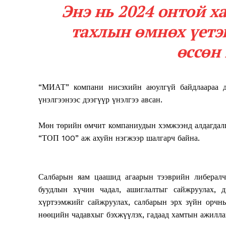
Энэ нь 2024 онтой х
тахлын өмнөх үетэ
өссөн 
“МИАТ” компани нисэхийн аюулгүй байдлаараа 
үнэлгээнээс дээгүүр үнэлгээ авсан.
Мөн төрийн өмчит компаниудын хэмжээнд алдагдал
“ТОП 100” аж ахуйн нэгжээр шалгарч байна.
News 
Magazin
Салбарын яам цаашид агаарын тээврийн либералч
буудлын хүчин чадал, ашиглалтыг сайжруулах, д
хүртээмжийг сайжруулах, салбарын эрх зүйн орчны
нөөцийн чадавхыг бэхжүүлэх, гадаад хамтын ажилла