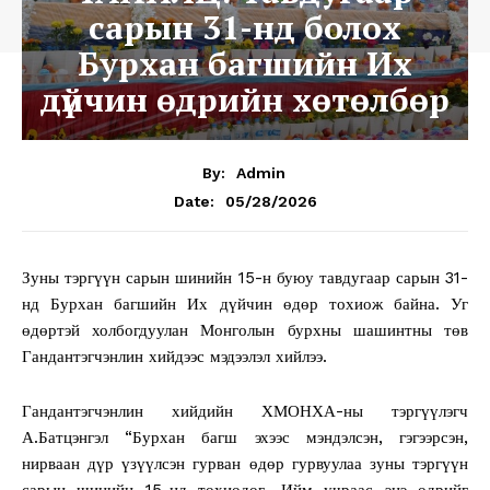
сарын 31-нд болох
Бурхан багшийн Их
дүйчин өдрийн хөтөлбөр
By:
Admin
05/28/2026
Date:
Зуны тэргүүн сарын шинийн 15-н буюу тавдугаар сарын 31-
нд Бурхан багшийн Их дүйчин өдөр тохиож байна. Уг
өдөртэй холбогдуулан Монголын бурхны шашинтны төв
Гандантэгчэнлин хийдээс мэдээлэл хийлээ.
Гандантэгчэнлин хийдийн ХМОНХА-ны тэргүүлэгч
А.Батцэнгэл “Бурхан багш эхээс мэндэлсэн, гэгээрсэн,
нирваан дүр үзүүлсэн гурван өдөр гурвуулаа зуны тэргүүн
сарын шинийн 15-нд тохиодог. Ийм учраас энэ өдрийг