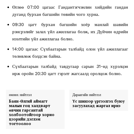
Өглөө 07:00 цагаас Гандантэгчэнлин хийдийн гандан
дуганд бурхан багшийн төвийн чого хурна.
09:30 цагт бурхан багшийн хоёр манлай шавийн
рэнсрэлийг залах үйл ажиллагаа болж, их Дүйчин өдрийн
нээлтийн үйл ажиллагаа болно.
14:00 цагаас Сүхбаатарын талбайд олон үйл ажиллагааг
төлөвлөж бэлдсэн байна.
Сүхбаатарын талбайд тавдугаар сарын 31-нд хүрэлцэн
ирж оройн 20:30 цагт гэрэлт жагсаалд оролцож болно.
өмнөх нийтлэл
Дараагийн нийтлэл
Баян-Өлгий аймагт
Үс шинээр үргээлгэх буюу
малын гоц халдварт
засуулахад жаргал ирнэ
өвчин гарсантай
холбоотойгоор хорио
цээрийн дэглэм
тогтоолоо