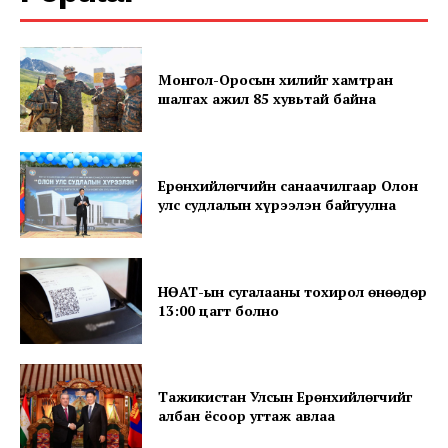
Монгол-Оросын хилийг хамтран
шалгах ажил 85 хувьтай байна
Ерөнхийлөгчийн санаачилгаар Олон
SUBSCRIBE NOW
улс судлалын хүрээлэн байгуулна
НӨАТ-ын сугалааны тохирол өнөөдөр
Company
13:00 цагт болно
About
Contact us
Тажикистан Улсын Ерөнхийлөгчийг
Subscription Plans
албан ёсоор угтаж авлаа
My account