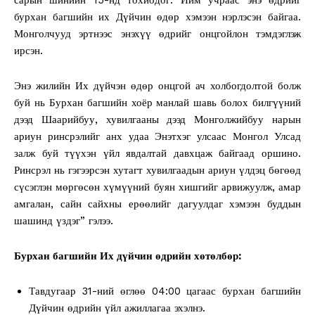
бурхан багшийн их Дүйчин өдөр хэмээн нэрлэсэн байгаа.
Монголчууд эртнээс энэхүү өдрийг онцгойлон тэмдэглэж
ирсэн.
Энэ жилийн Их дүйчэн өдөр онцгой ач холбогдолтой болж
буй нь Бурхан багшийн хоёр манлай шавь болох билгүүний
дээд Шаарийбуу, хувилгааны дээд Монголжийбуу нарын
ариун ринсрэлийг анх удаа Энэтхэг улсаас Монгол Улсад
залж буй түүхэн үйл явдалтай давхцаж байгаад оршино.
Ринсрэл нь гэгээрсэн хутагт хувилгаадын ариун үлдэц бөгөөд
сүсэглэн мөргөсөн хүмүүний буян хишгийг арвижуулж, амар
амгалан, сайн сайхны ерөөлийг дагуулдаг хэмээн буддын
шашинд үздэг” гэлээ.
Бурхан багшийн Их дүйчин өдрийн хөтөлбөр:
Тавдугаар 31-ний өглөө 04:00 цагаас бурхан багшийн
Дүйчин өдрийн үйл ажиллагаа эхэлнэ.