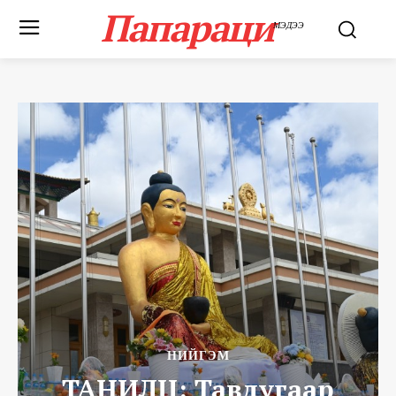
Папараци
МЭДЭЭ
НИЙГЭМ
ТАНИЛЦ: Тавдугаар