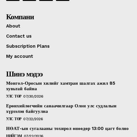
Компани
About
Contact us
Subscription Plans
My account
Шинэ мэдээ
Монгол-Оросын хилийг хамтран шалгах ажил 85
хувьтай байна
УЛС ТӨР
07/30/2026
Ерөнхийлөгчийн санаачилгаар Олон улс судлалын
хүрээлэн байгуулна
УЛС ТӨР
07/22/2026
НӨАТ-ын сугалааны тохирол өнөөдөр 13:00 цагт болно
НИЙГЭМ
07/22/2026