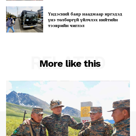
Үндэсний баяр наадмаар иргэдэд
үнэ төлбөргүй үйлчлэх нийтийн
тээврийн чиглэл
RELATED
More like this