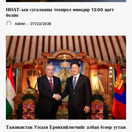
НӨАТ-ын сугалааны тохирол өнөөдөр 13:00 цагт
болно
Admin
-
07/22/2026
Тажикистан Улсын Ерөнхийлөгчийг албан ёсоор угтаж