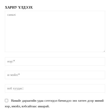
ХАРИУ ҮЛДЭЭХ
санал:
нэ
и-
мэ
вэ
ху
Намайг дараагийн удаа сэтгэгдэл бичихдээ энэ хөтөч дээр миний
нэр, имэйл, вэбсайтаас аваарай.