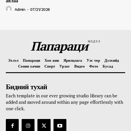
авлаа
Admin
-
07/21/2026
Папараци
МЭДЭЭ
Эхлэл
Папараци
Хов жив
Ярилцлага
Улс төр
Дэлхийд
Сонин хачин
Спорт
Урлаг
Видео
Фото
Бусад
Бидний тухай
Each template in our ever growing studio library can be
added and moved around within any page effortlessly with
one click.