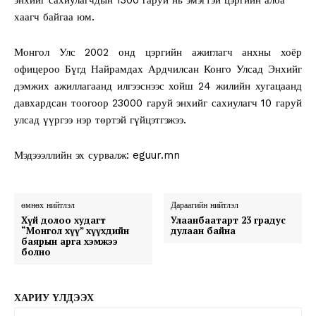
хаагч байгаа юм.
Монгол Улс 2002 онд цэргийн ажиглагч анхны хоёр
офицероо Бүгд Найрамдах Ардчилсан Конго Улсад Энхийг
дэмжих ажиллагаанд илгээснээс хойш 24 жилийн хугацаанд
давхардсан тоогоор 23000 гаруй энхийг сахиулагч 10 гаруй
улсад үүргээ нэр төртэй гүйцэтгэжээ.
Мэдэээллийн эх сурвалж: eguur.mn
өмнөх нийтлэл
Дараагийн нийтлэл
Хүй долоо худагт
Улаанбаатарт 23 градус
“Монгол хүү” хүүхдийн
дулаан байна
баярын арга хэмжээ
болно
ХАРИУ ҮЛДЭЭХ