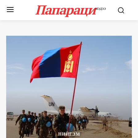
Папараци
МЭДЭЭ
НИЙГЭМ