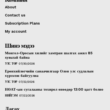
About
Contact us
Subscription Plans
My account
Шинэ мэдээ
Монгол-Оросын хилийг хамтран шалгах ажил 85
хувьтай байна
УЛС ТӨР
07/30/2026
Ерөнхийлөгчийн санаачилгаар Олон улс судлалын
хүрээлэн байгуулна
УЛС ТӨР
07/22/2026
НӨАТ-ын сугалааны тохирол өнөөдөр 13:00 цагт болно
НИЙГЭМ
07/22/2026
Дагах