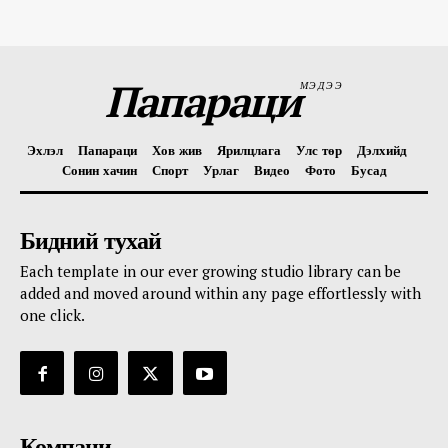
Папараци
МЭДЭЭ
Эхлэл
Папараци
Хов жив
Ярилцлага
Улс төр
Дэлхийд
Сонин хачин
Спорт
Урлаг
Видео
Фото
Бусад
Бидний тухай
Each template in our ever growing studio library can be
added and moved around within any page effortlessly with
one click.
Компани