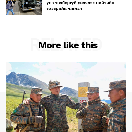
үнэ төлбөргүй үйлчлэх нийтийн
тээврийн чиглэл
Company
About
RELATED
Contact us
More like this
Subscription Plans
My account