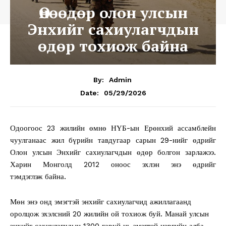
Өнөөдөр олон улсын
Энхийг сахиулагчдын
өдөр тохиож байна
By:
Admin
05/29/2026
Date:
Одоогоос 23 жилийн өмнө НҮБ-ын Ерөнхий ассамблейн
чуулганаас жил бүрийн тавдугаар сарын 29-нийг өдрийг
Олон улсын Энхийг сахиулагчдын өдөр болгон зарлажээ.
Харин Монголд 2012 оноос эхлэн энэ өдрийг
тэмдэглэж байна.
Мөн энэ онд эмэгтэй энхийг сахиулагчид ажиллагаанд
оролцож эхэлсний 20 жилийн ой тохиож буй. Манай улсын
энхийг сахиулагчдын 1300 гаруй нь эмэгтэй цэргийн алба