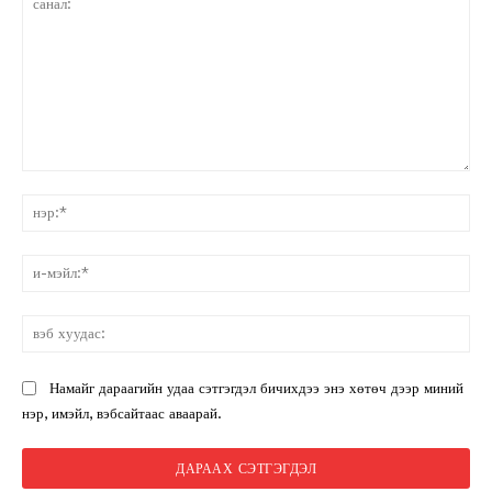
санал:
нэ
и-
мэ
вэ
ху
Намайг дараагийн удаа сэтгэгдэл бичихдээ энэ хөтөч дээр миний
нэр, имэйл, вэбсайтаас аваарай.