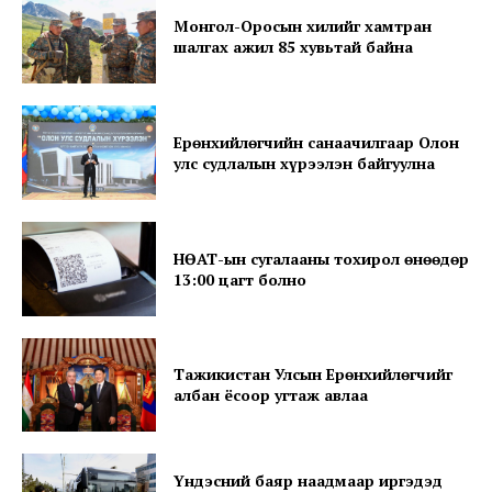
Монгол-Оросын хилийг хамтран
шалгах ажил 85 хувьтай байна
News Week
Magazine PRO
Ерөнхийлөгчийн санаачилгаар Олон
улс судлалын хүрээлэн байгуулна
НӨАТ-ын сугалааны тохирол өнөөдөр
13:00 цагт болно
Тажикистан Улсын Ерөнхийлөгчийг
албан ёсоор угтаж авлаа
SUBSCRIBE NOW
Үндэсний баяр наадмаар иргэдэд