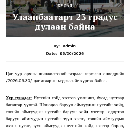
БУСАД
Улаанбаатарт 23 градус
дулаан байна
By:
Admin
05/30/2026
Date:
Цаг уур орчны шинжилгээний газраас гаргасан өнөөдрийн
/2026.05.30/ цаг агаарын мэдээллийг хүргэж байна.
Хур тунадас
:
Нутгийн хойд хэсгээр үүлшинэ, бусад нутгаар
багавтар үүлтэй. Шөнөдөө баруун аймгуудын нутгийн хойд,
төвийн аймгуудын нутгийн баруун хойд хэсгээр, өдөртөө
баруун аймгуудын нутгийн зүүн хэсэг, төвийн аймгуудын
ихэнх нутаг, зүүн аймгуудын нутгийн хойд хэсгээр бороо,