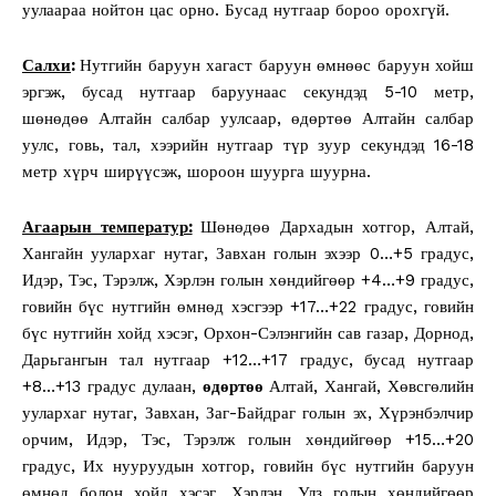
уулаараа нойтон цас орно. Бусад нутгаар бороо орохгүй.
Салхи
:
Нутгийн баруун хагаст баруун өмнөөс баруун хойш
эргэж, бусад нутгаар баруунаас секундэд 5-10 метр,
шөнөдөө Алтайн салбар уулсаар, өдөртөө Алтайн салбар
уулс, говь, тал, хээрийн нутгаар түр зуур секундэд 16-18
метр хүрч ширүүсэж, шороон шуурга шуурна.
Агаарын температур:
Шөнөдөө Дархадын хотгор, Алтай,
Хангайн уулархаг нутаг, Завхан голын эхээр 0…+5 градус,
Идэр, Тэс, Тэрэлж, Хэрлэн голын хөндийгөөр +4…+9 градус,
говийн бүс нутгийн өмнөд хэсгээр +17…+22 градус, говийн
бүс нутгийн хойд хэсэг, Орхон-Сэлэнгийн сав газар, Дорнод,
Дарьгангын тал нутгаар +12…+17 градус, бусад нутгаар
+8…+13 градус дулаан,
өдөртөө
Алтай, Хангай, Хөвсгөлийн
уулархаг нутаг, Завхан, Заг-Байдраг голын эх, Хүрэнбэлчир
орчим, Идэр, Тэс, Тэрэлж голын хөндийгөөр +15…+20
градус, Их нууруудын хотгор, говийн бүс нутгийн баруун
өмнөд болон хойд хэсэг, Хэрлэн, Улз голын хөндийгөөр