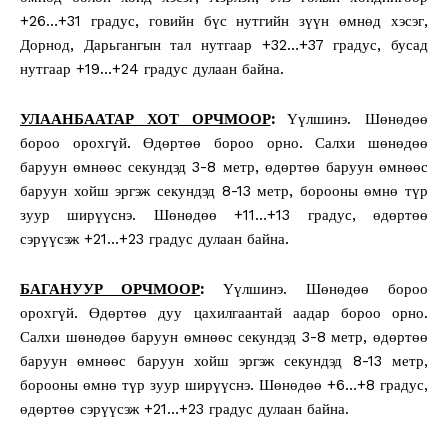
+26…+31 градус, говийн бүс нутгийн зүүн өмнөд хэсэг,
Дорнод, Дарьгангын тал нутгаар +32…+37 градус, бусад
нутгаар +19…+24 градус дулаан байна.
УЛААНБААТАР ХОТ ОРЧМООР
:
Үүлшинэ. Шөнөдөө
бороо орохгүй. Өдөртөө бороо орно. Салхи шөнөдөө
баруун өмнөөс секундэд 3-8 метр, өдөртөө баруун өмнөөс
баруун хойш эргэж секундэд 8-13 метр, борооны өмнө түр
зуур ширүүснэ. Шөнөдөө +11…+13 градус, өдөртөө
сэрүүсэж +21…+23 градус дулаан байна.
БАГАНУУР ОРЧМООР
:
Үүлшинэ. Шөнөдөө бороо
орохгүй. Өдөртөө дуу цахилгаантай аадар бороо орно.
Салхи шөнөдөө баруун өмнөөс секундэд 3-8 метр, өдөртөө
баруун өмнөөс баруун хойш эргэж секундэд 8-13 метр,
борооны өмнө түр зуур ширүүснэ. Шөнөдөө +6…+8 градус,
өдөртөө сэрүүсэж +21…+23 градус дулаан байна.