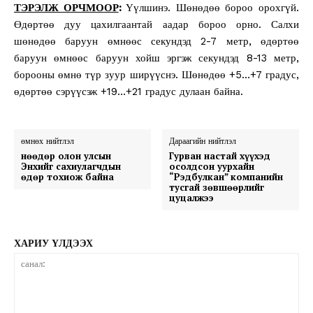
ТЭРЭЛЖ ОРЧМООР
:
Үүлшинэ. Шөнөдөө бороо орохгүй.
Өдөртөө дуу цахилгаантай аадар бороо орно. Салхи
шөнөдөө баруун өмнөөс секундэд 2-7 метр, өдөртөө
баруун өмнөөс баруун хойш эргэж секундэд 8-13 метр,
борооны өмнө түр зуур ширүүснэ. Шөнөдөө +5…+7 градус,
өдөртөө сэрүүсэж +19…+21 градус дулаан байна.
өмнөх нийтлэл
Дараагийн нийтлэл
Өнөөдөр олон улсын
Гурван настай хүүхэд
Энхийг сахиулагчдын
осолдсон уурхайн
өдөр тохиож байна
“Рэдбулкан” компанийн
тусгай зөвшөөрлийг
цуцалжээ
ХАРИУ ҮЛДЭЭХ