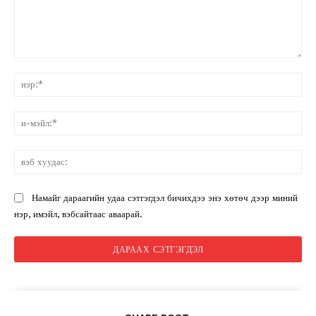
санал:
нэ
и-
мэ
вэ
ху
Намайг дараагийн удаа сэтгэгдэл бичихдээ энэ хөтөч дээр миний
нэр, имэйл, вэбсайтаас аваарай.