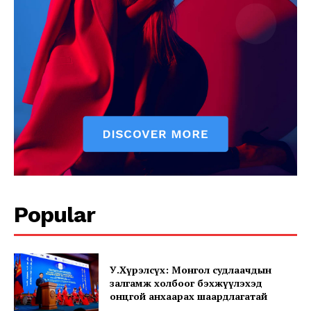
News Week
Magazine PRO
Popular
SUBSCRIBE NOW
У.Хүрэлсүх: Монгол судлаачдын
залгамж холбоог бэхжүүлэхэд
онцгой анхаарах шаардлагатай