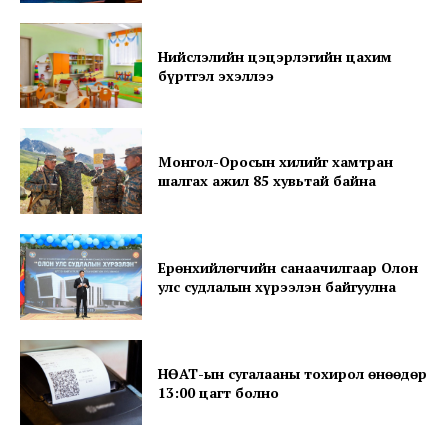
Company
About
Нийслэлийн цэцэрлэгийн цахим
бүртгэл эхэллээ
Contact us
Subscription Plans
My account
Монгол-Оросын хилийг хамтран
шалгах ажил 85 хувьтай байна
Ерөнхийлөгчийн санаачилгаар Олон
улс судлалын хүрээлэн байгуулна
НӨАТ-ын сугалааны тохирол өнөөдөр
13:00 цагт болно