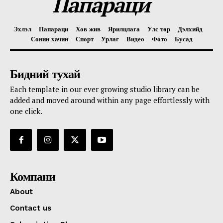
Папараци
Эхлэл
Папараци
Хов жив
Ярилцлага
Улс төр
Дэлхийд
Сонин хачин
Спорт
Урлаг
Видео
Фото
Бусад
Бидний тухай
Each template in our ever growing studio library can be
added and moved around within any page effortlessly with
one click.
Компани
About
Contact us