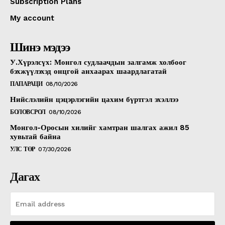
Subscription Plans
My account
Шинэ мэдээ
У.Хүрэлсүх: Монгол судлаачдын залгамж холбоог
бэхжүүлэхэд онцгой анхаарах шаардлагатай
ПАПАРАЦИ
08/10/2026
Нийслэлийн цэцэрлэгийн цахим бүртгэл эхэллээ
БОЛОВСРОЛ
08/10/2026
Монгол-Оросын хилийг хамтран шалгах ажил 85
хувьтай байна
УЛС ТӨР
07/30/2026
Дагах