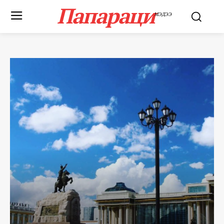
Папараци
МЭДЭЭ