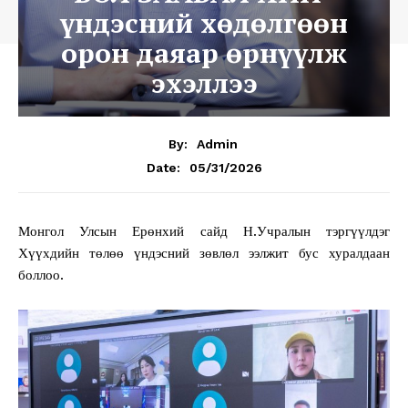
үндэсний хөдөлгөөн
орон даяар өрнүүлж
эхэллээ
By:
Admin
05/31/2026
Date:
Монгол Улсын Ерөнхий сайд Н.Учралын тэргүүлдэг
Хүүхдийн төлөө үндэсний зөвлөл ээлжит бус хуралдаан
боллоо.