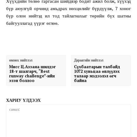
Хүүхдийн төлөө гаргасан шийдвэр бодит ажил болж, хүүхэд
бүр аюулгүй орчинд амьдрах нөхцөлийг бүрдүүлж, 7 хоног
бүр олон нийтэд ил тод тайлагнахыг төрийн бүх шатны
байгууллагад үүрэг өглөө.
өмнөх нийтлэл
Дараагийн нийтлэл
Мисс Ц.Аззаяа шилдэг
Сүхбаатарын талбайд
18-т шалгарч, “Best
1072 хувьцаа өвлүүлэх
runway challenge”-ийн
талаар мэдээлэл өгч
эзэн боллоо
байна
ХАРИУ ҮЛДЭЭХ