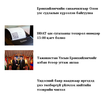
Company
Ерөнхийлөгчийн санаачилгаар Олон
About
улс судлалын хүрээлэн байгуулна
Contact us
Subscription Plans
НӨАТ-ын сугалааны тохирол өнөөдөр
My account
13:00 цагт болно
Тажикистан Улсын Ерөнхийлөгчийг
албан ёсоор угтаж авлаа
Үндэсний баяр наадмаар иргэдэд
үнэ төлбөргүй үйлчлэх нийтийн
тээврийн чиглэл