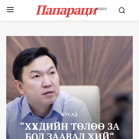
Папараци
МЭДЭЭ
БУСАД
“ХҮҮХДИЙН ТӨЛӨӨ ЗА
БОЛ ЗААВАЛ ХИЙ“