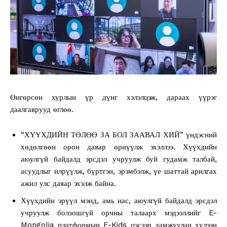
Өнгөрсөн хурлын үр дүнг хэлэлцэж, дараах үүрэг
даалгаврууд өглөө.
“ХҮҮХДИЙН ТӨЛӨӨ ЗА БОЛ ЗААВАЛ ХИЙ” үндэсний
хөдөлгөөн орон даяар өрнүүлж эхэллээ. Хүүхдийн
аюулгүй байдалд эрсдэл учруулж буй гудамж талбай,
асуудлыг илрүүлж, бүртгэн, эрэмбэлж, үе шаттай арилгах
ажил улс даяар эхэлж байна.
Хүүхдийн эрүүл мэнд, амь нас, аюулгүй байдалд эрсдэл
учруулж болзошгүй орчны талаарх мэдээллийг E-
Mongolia платформын E-Kids цэсээр дамжуулан хүлээн