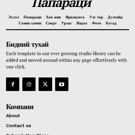
Папараци
Эхлэл
Папараци
Хов жив
Ярилцлага
Улс төр
Дэлхийд
Сонин хачин
Спорт
Урлаг
Видео
Фото
Бусад
Бидний тухай
Each template in our ever growing studio library can be
added and moved around within any page effortlessly with
one click.
Компани
About
Contact us