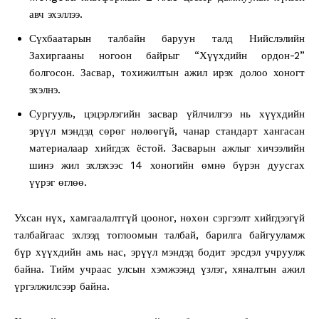
авч эхэллээ.
Сүхбаатарын талбайн баруун талд Нийслэлийн
Захиргааны ногоон байрыг “Хүүхдийн ордон-2”
болгосон. Засвар, тохижилтын ажил ирэх долоо хоногт
эхэлнэ.
Сургууль, цэцэрлэгийн засвар үйлчилгээ нь хүүхдийн
эрүүл мэндэд сөрөг нөлөөгүй, чанар стандарт хангасан
материалаар хийгдэх ёстой. Засварын ажлыг хичээлийн
шинэ жил эхлэхээс 14 хоногийн өмнө бүрэн дуусгах
үүрэг өглөө.
Ухсан нүх, хамгаалалтгүй цооног, нөхөн сэргээлт хийгдээгүй
талбайгаас эхлээд тоглоомын талбай, барилга байгууламж
бүр хүүхдийн амь нас, эрүүл мэндэд бодит эрсдэл учруулж
байна. Тийм учраас улсын хэмжээнд үзлэг, хяналтын ажил
үргэлжилсээр байна.