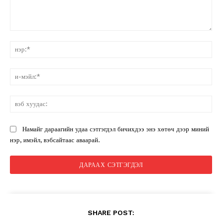
санал:
нэ
и-
мэ
вэ
ху
Намайг дараагийн удаа сэтгэгдэл бичихдээ энэ хөтөч дээр миний
нэр, имэйл, вэбсайтаас аваарай.
SHARE POST: