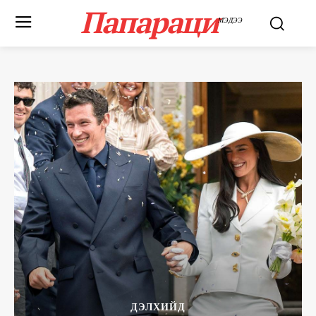
Папараци
МЭДЭЭ
ДЭЛХИЙД