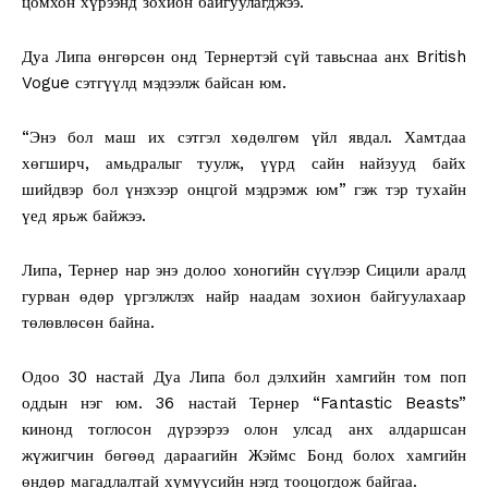
цомхон хүрээнд зохион байгуулагджээ.
Дуа Липа өнгөрсөн онд Тернертэй сүй тавьснаа анх British
Vogue сэтгүүлд мэдээлж байсан юм.
“Энэ бол маш их сэтгэл хөдөлгөм үйл явдал. Хамтдаа
хөгширч, амьдралыг туулж, үүрд сайн найзууд байх
шийдвэр бол үнэхээр онцгой мэдрэмж юм” гэж тэр тухайн
үед ярьж байжээ.
Липа, Тернер нар энэ долоо хоногийн сүүлээр Сицили аралд
гурван өдөр үргэлжлэх найр наадам зохион байгуулахаар
төлөвлөсөн байна.
Одоо 30 настай Дуа Липа бол дэлхийн хамгийн том поп
оддын нэг юм. 36 настай Тернер “Fantastic Beasts”
кинонд тоглосон дүрээрээ олон улсад анх алдаршсан
жүжигчин бөгөөд дараагийн Жэймс Бонд болох хамгийн
өндөр магадлалтай хүмүүсийн нэгд тооцогдож байгаа.