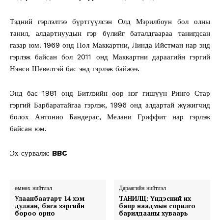
Тэдний гэрлэлтээ бүртгүүлсэн Олд Мэрилбоун бол олны
танил, алдартнуудын гэр бүлийг баталдгаараа танигдсан
газар юм. 1969 онд Пол Маккартни, Линда Ийстман нар энд
гэрлэж байсан бол 2011 онд Маккартни дараагийн гэргий
Нэнси Шевелтэй бас энд гэрлэж байжээ.
Энд бас 1981 онд Битлзийн өөр нэг гишүүн Ринго Стар
гэргий Барбаратайгаа гэрлэж, 1996 онд алдартай жүжигчид
болох Антонио Бандерас, Мелани Гриффит нар гэрлэж
байсан юм.
Эх сурвалж:
BBC
өмнөх нийтлэл
Дараагийн нийтлэл
Улаанбаатарт 14 хэм
ТАНИЛЦ: Үндэсний их
дулаан, бага зэргийн
баяр наадмын сорилго
бороо орно
барилдааны хуваарь