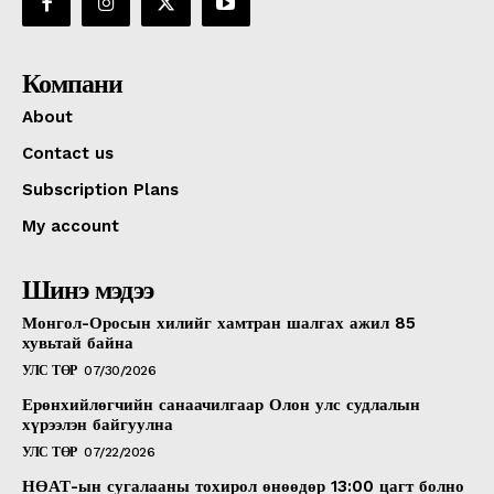
Компани
About
Contact us
Subscription Plans
My account
Шинэ мэдээ
Монгол-Оросын хилийг хамтран шалгах ажил 85
хувьтай байна
УЛС ТӨР
07/30/2026
Ерөнхийлөгчийн санаачилгаар Олон улс судлалын
хүрээлэн байгуулна
УЛС ТӨР
07/22/2026
НӨАТ-ын сугалааны тохирол өнөөдөр 13:00 цагт болно