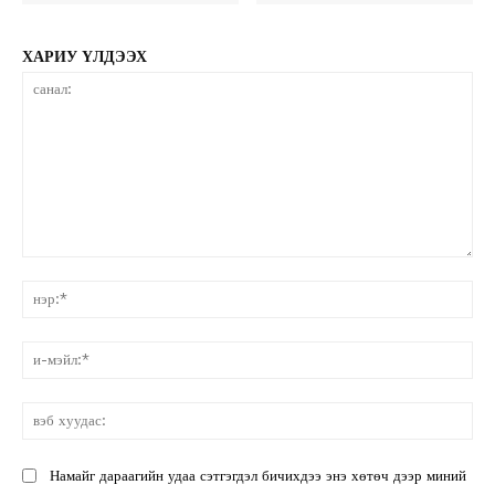
ХАРИУ ҮЛДЭЭХ
санал:
нэ
и-
мэ
вэ
ху
Намайг дараагийн удаа сэтгэгдэл бичихдээ энэ хөтөч дээр миний