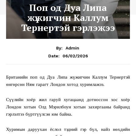
Поп од Дуа Липа
жүжигчин Каллум
Тернертэй гэрлэжээ
By:
Admin
06/02/2026
Date:
Британийн поп од Дуа Липа жүжигчин Каллум Тернертэй
өнгөрсөн Ням гарагт Лондон хотод хуримлажээ.
Сүүлийн хоёр жил гаруй хугацаанд дотноссон хос хоёр
Лондон хотын Олд Мэрилбоун хотын захиргааны байранд
гэрлэлтээ бүртгүүлсэн юм байна.
Хуримын даруухан ёслол тэдний гэр бүл, найз нөхдийн