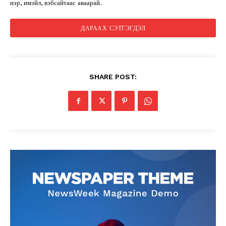
нэр, имэйл, вэбсайтаас аваарай.
SHARE POST: