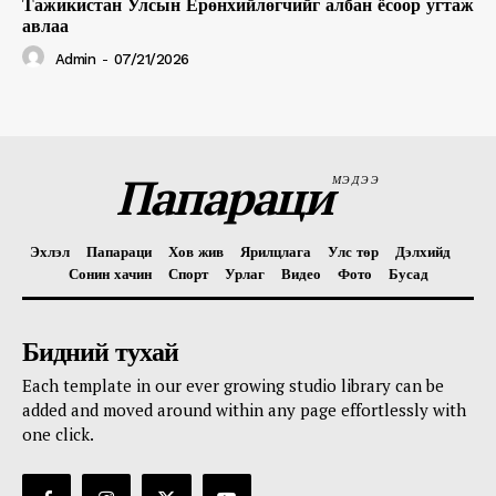
Тажикистан Улсын Ерөнхийлөгчийг албан ёсоор угтаж
авлаа
Admin
-
07/21/2026
Папараци
МЭДЭЭ
Эхлэл
Папараци
Хов жив
Ярилцлага
Улс төр
Дэлхийд
Сонин хачин
Спорт
Урлаг
Видео
Фото
Бусад
Бидний тухай
Each template in our ever growing studio library can be
added and moved around within any page effortlessly with
one click.