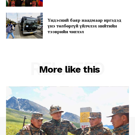
My account
Үндэсний баяр наадмаар иргэдэд
үнэ төлбөргүй үйлчлэх нийтийн
тээврийн чиглэл
RELATED
More like this