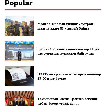
Popular
Монгол-Оросын хилийг хамтран
шалгах ажил 85 хувьтай байна
Ерөнхийлөгчийн санаачилгаар Олон
SUBSCRIBE NOW
улс судлалын хүрээлэн байгуулна
Company
НӨАТ-ын сугалааны тохирол өнөөдөр
13:00 цагт болно
About
Contact us
Тажикистан Улсын Ерөнхийлөгчийг
Subscription Plans
албан ёсоор угтаж авлаа