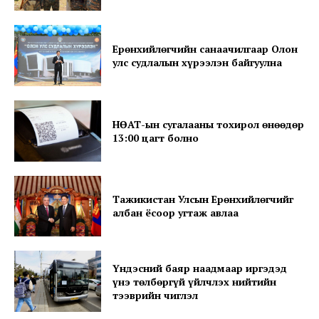
Ерөнхийлөгчийн санаачилгаар Олон
News Week
улс судлалын хүрээлэн байгуулна
Magazine PRO
НӨАТ-ын сугалааны тохирол өнөөдөр
13:00 цагт болно
Тажикистан Улсын Ерөнхийлөгчийг
албан ёсоор угтаж авлаа
SUBSCRIBE NOW
Үндэсний баяр наадмаар иргэдэд
үнэ төлбөргүй үйлчлэх нийтийн
тээврийн чиглэл