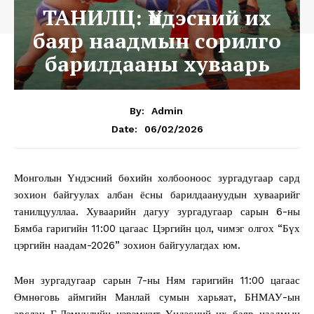
ТАНИЛЦ: Үндэсний их
баяр наадмын сорилго
барилдааны хуваарь
By:
Admin
06/02/2026
Date:
Монголын Үндэсний бөхийн холбооноос зургадугаар сард
зохион байгуулах албан ёсны барилдаануудын хуваарийг
танилцууллаа. Хуваарийн дагуу зургадугаар сарын 6-ны
Бямба гаригийн 11:00 цагаас Цэргийн цол, чимэг олгох “Бүх
цэргийн наадам-2026” зохион байгуулагдах юм.
Мөн зургадугаар сарын 7-ны Ням гаригийн 11:00 цагаас
Өмнөговь аймгийн Манлай сумын харьяат, БНМАУ-ын
арслан Г.Дэмүүлийн нэрэмжит Үндэсний их баяр наадмын