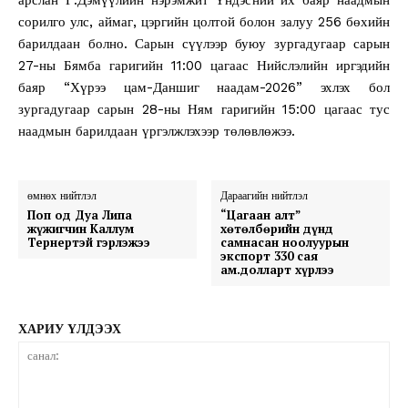
сорилго улс, аймаг, цэргийн цолтой болон залуу 256 бөхийн
барилдаан болно. Сарын сүүлээр буюу зургадугаар сарын
27-ны Бямба гаригийн 11:00 цагаас Нийслэлийн иргэдийн
баяр “Хүрээ цам-Даншиг наадам-2026” эхлэх бол
зургадугаар сарын 28-ны Ням гаригийн 15:00 цагаас тус
наадмын барилдаан үргэлжлэхээр төлөвлөжээ.
өмнөх нийтлэл
Дараагийн нийтлэл
Поп од Дуа Липа
“Цагаан алт”
жүжигчин Каллум
хөтөлбөрийн дүнд
Тернертэй гэрлэжээ
самнасан ноолуурын
экспорт 330 сая
ам.долларт хүрлээ
ХАРИУ ҮЛДЭЭХ