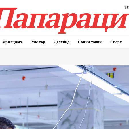
Папараци
М
Ярилцлага
Улс төр
Дэлхийд
Сонин хачин
Спорт