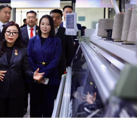
Week
e PRO
Company
About