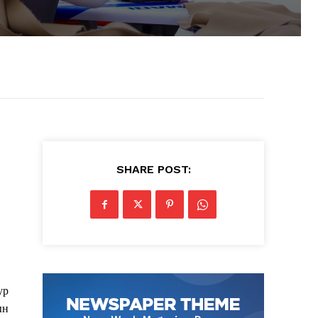
SHARE POST:
ур
ын