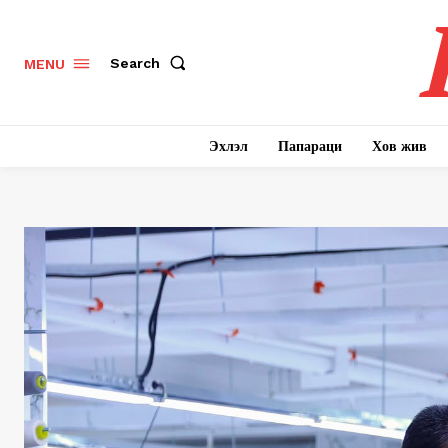
Search
MENU
Эхлэл
Папараци
Хов жив