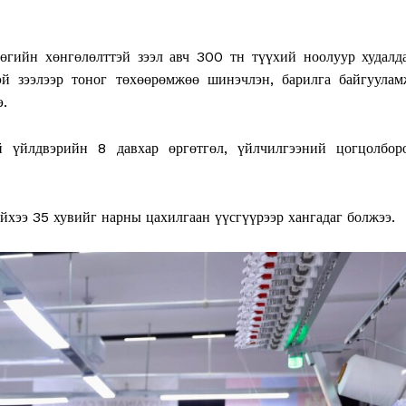
рөгийн хөнгөлөлттэй зээл авч 300 тн түүхий ноолуур худалд
й зээлээр тоног төхөөрөмжөө шинэчлэн, барилга байгуулам
э.
 үйлдвэрийн 8 давхар өргөтгөл, үйлчилгээний цогцолбор
йхээ 35 хувийг нарны цахилгаан үүсгүүрээр хангадаг болжээ.