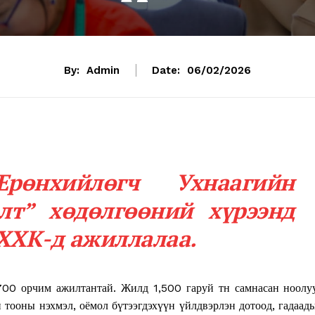
By:
Admin
Date:
06/02/2026
рөнхийлөгч Ухнаагийн
лт” хөдөлгөөний хүрээнд
ХХК-д ажиллалаа.
00 орчим ажилтантай. Жилд 1,500 гаруй тн самнасан ноолу
 тооны нэхмэл, оёмол бүтээгдэхүүн үйлдвэрлэн дотоод, гадаад