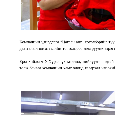
Компанийн удирдлага “Цагаан алт” хөтөлбөрийг туу
даатгалын шимтгэлийн тогтолцоог нэвтрүүлэх зэрэгт
Ерөнхийлөгч У.Хүрэлсүх малчид, нийлүүлэгчидтэй 
төлж байгаа компанийн хамт олонд талархал илэрхи