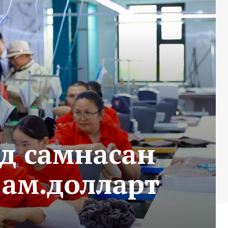
нд самнасан
 ам.долларт