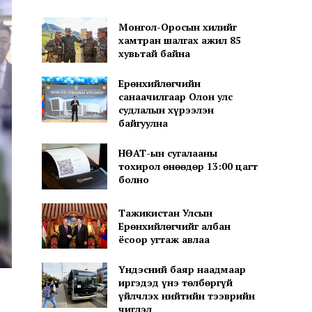
Монгол-Оросын хилийг
хамтран шалгах ажил 85
хувьтай байна
Ерөнхийлөгчийн
санаачилгаар Олон улс
судлалын хүрээлэн
байгуулна
НӨАТ-ын сугалааны
тохирол өнөөдөр 13:00 цагт
болно
Тажикистан Улсын
Ерөнхийлөгчийг албан
ёсоор угтаж авлаа
Үндэсний баяр наадмаар
иргэдэд үнэ төлбөргүй
үйлчлэх нийтийн тээврийн
чиглэл