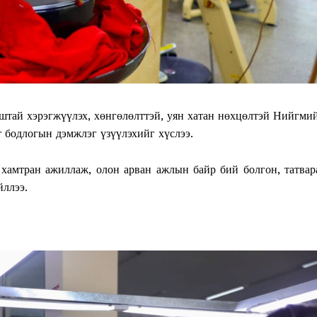
штай хэрэгжүүлэх, хөнгөлөлттэй, уян хатан нөхцөлтэй Нийгми
 бодлогын дэмжлэг үзүүлэхийг хүслээ.
хамтран ажиллаж, олон арван ажлын байр бий болгон, татвар
йллээ.