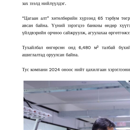
зах зээлд нийлүүлдэг.
“Цагаан алт” хөтөлбөрийн хүрээнд 65 тэрбум төг
авсан байна. Үүний зэрэгцээ банкны өндөр хүүтэ
үйлдвэрийн орчноо сайжруулж, агуулахаа өргөтгөжэ
Тухайлбал өнгөрсөн онд 6,480 м² талбай бүхий
ашиглалтад оруулсан байна.
Тус компани 2024 оноос нийт цахилгаан хэрэглээни