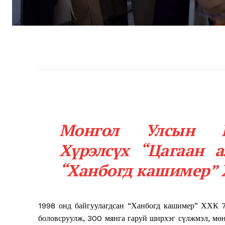
Монгол Улсын Е
Хүрэлсүх “Цагаан а
“Ханбогд кашимер” 
1998 онд байгуулагдсан “Ханбогд кашимер” ХХК 7
боловсруулж, 300 мянга гаруй ширхэг сүлжмэл, мөн