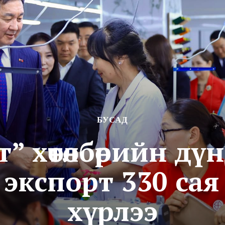
БУСАД
т” хөтөлбөрийн дү
экспорт 330 сая
хүрлээ