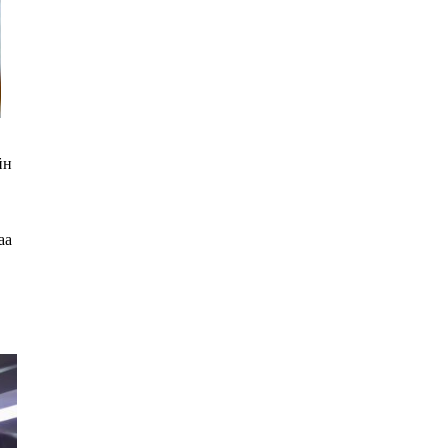
йн
аа