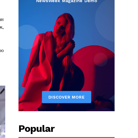
ан
ж,
оо
Popular