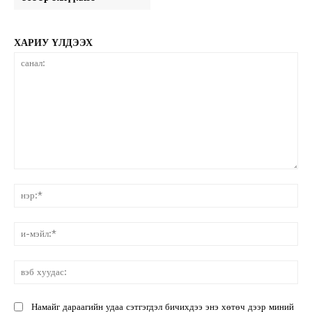
ХАРИУ ҮЛДЭЭХ
санал:
нэ
и-
мэ
вэ
ху
Намайг дараагийн удаа сэтгэгдэл бичихдээ энэ хөтөч дээр миний