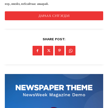
нэр, имэйл, вэбсайтаас аваарай.
SHARE POST: