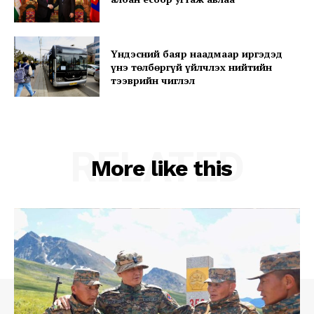
Үндэсний баяр наадмаар иргэдэд
Company
үнэ төлбөргүй үйлчлэх нийтийн
тээврийн чиглэл
About
Contact us
Subscription Plans
RELATED
More like this
My account