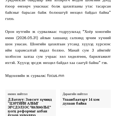
ёзоор өмхөрч унаснаас болж цахилгааны утас тасарсан
байсныг барьсан байж болзошгүй нөхцөл байдал байна”
гэлээ.
Орон нутгийн эх сурвалжаас тодруулахад “Хоёр хоногийн
өмнө (2026.05.31) айлын хашаанд салхинд эрчим хүчний
шон унасан. Шонгийн цахилгаан утсанд хүүхэд хүрснээс
ийм харамсалтай явдал боллоо. Манай сум 3 аймгийг
холбосон залгаа сум учраас хөл хөдөлгөөн, барилгажилт
ихтэй. Хүүхэд эрсдэх нөхцөл байдал хаа саагүй байна” гэв.
Мэдээллийн эх сурвалж: focus.mn
өмнөх нийтлэл
Дараагийн нийтлэл
Д.Батлут: Зэвсэгт хүчинд
Улаанбаатарт 14 хэм
“ЦЭРГИЙН АЛБЫГ
дулаан байна
ЭРСДЭЛЭЭС ЧӨЛӨӨЛЬЕ”
цогц реформыг албан
ёсоор эхлүүллээ