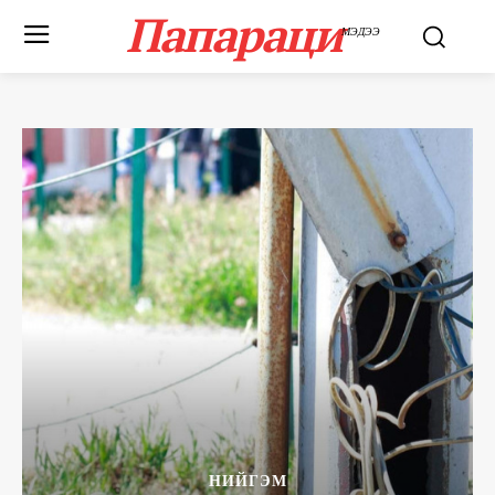
Папараци
МЭДЭЭ
НИЙГЭМ