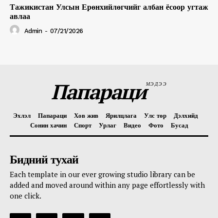
Тажикистан Улсын Ерөнхийлөгчийг албан ёсоор угтаж
авлаа
Admin
-
07/21/2026
Папараци
МЭДЭЭ
Эхлэл
Папараци
Хов жив
Ярилцлага
Улс төр
Дэлхийд
Сонин хачин
Спорт
Урлаг
Видео
Фото
Бусад
Бидний тухай
Each template in our ever growing studio library can be
added and moved around within any page effortlessly with
one click.