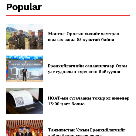
Popular
Монгол-Оросын хилийг хамтран
шалгах ажил 85 хувьтай байна
News Week
Magazine PRO
Ерөнхийлөгчийн санаачилгаар Олон
улс судлалын хүрээлэн байгуулна
НӨАТ-ын сугалааны тохирол өнөөдөр
13:00 цагт болно
Тажикистан Улсын Ерөнхийлөгчийг
SUBSCRIBE NOW
албан ёсоор угтаж авлаа