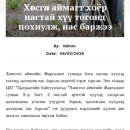
Хөвсгөл аймагт хоёр
настай хүү тогонд
цохиулж, нас баржээ
By:
Admin
06/02/2026
Date:
Хөвсгөл аймгийн Жаргалант суманд бага насны хүүхэд
тогонд цохиулж нас барсан ноцтой хэрэг гарсан. Энэ талаар
ЦЕГ “Цагдаагийн байгууллагад “Хөвсгөл аймгийн Жаргалант
сумын 5-р багт 2 настай эрэгтэй хүүхэд тасарсан
цахилгааны утасны үзүүрээс барьж, цахилгаан хүчдэлд
цохиулж, нас барсан” гэх дуудлага мэдээллийг хүлээн авч
шалгах ажиллагаа явуулж байна.
Урьдчилсан байдлаар амь хохирогч модон шонгийн доод