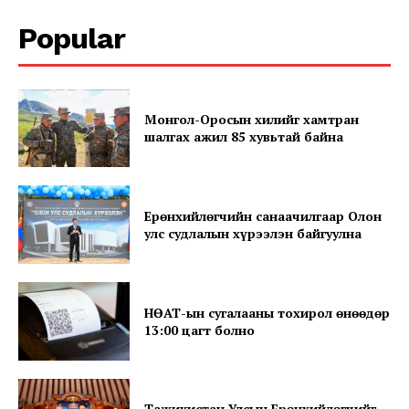
Popular
Монгол-Оросын хилийг хамтран
шалгах ажил 85 хувьтай байна
News Week
Magazine PRO
Ерөнхийлөгчийн санаачилгаар Олон
улс судлалын хүрээлэн байгуулна
НӨАТ-ын сугалааны тохирол өнөөдөр
13:00 цагт болно
Тажикистан Улсын Ерөнхийлөгчийг
SUBSCRIBE NOW