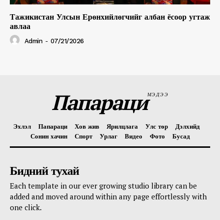
Тажикистан Улсын Ерөнхийлөгчийг албан ёсоор угтаж
авлаа
Admin
-
07/21/2026
Папараци
МЭДЭЭ
Эхлэл
Папараци
Хов жив
Ярилцлага
Улс төр
Дэлхийд
Сонин хачин
Спорт
Урлаг
Видео
Фото
Бусад
Бидний тухай
Each template in our ever growing studio library can be
added and moved around within any page effortlessly with
one click.