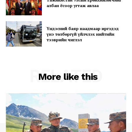
албан ёсоор угтаж авлаа
Үндэсний баяр наадмаар иргэдэд
Company
үнэ төлбөргүй үйлчлэх нийтийн
тээврийн чиглэл
About
Contact us
Subscription Plans
RELATED
My account
More like this