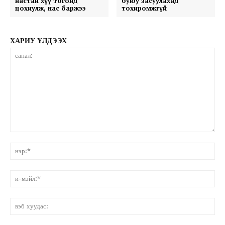
настай хүү тогонд
буюу засуулахад
цохиулж, нас баржээ
тохиромжгүй
ХАРИУ ҮЛДЭЭХ
санал:
нэ
и-
мэ
вэ
ху