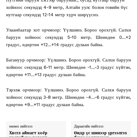
хойноос секундэд 4-9 метр, Алтайн уулс болон говийн бүс
нутгаар секундэд 12-14 метр хүрч ширүүснэ.
Улаанбаатар хот орчмоор: Үүлшинэ. Бороо орохгүй. Салхи
баруун хойноос секундэд 5-10 метр. Шөнөдөө 0…+2
градус, өдөртөө +12…+14 градус дулаан байна.
Багануур орчмоор: Үүлшинэ. Бороо орохгүй. Салхи баруун
хойноос секундэд 6-11 метр. Шөнөдөө -1…-3 градус хүйтэн,
өдөртөө +11…+13 градус дулаан байна.
Тэрэлж орчмоор: Үүлшинэ. Бороо орохгүй. Салхи баруун
хойноос секундэд 3-8 метр. Шөнөдөө -4…-6 градус хүйтэн,
өдөртөө +9…+11 градус дулаан байна.
өмнөх нийтлэл
Дараагийн нийтлэл
Хөвсгөл аймагт хоёр
Өнөөдөр үс шинээр үргээлгэх