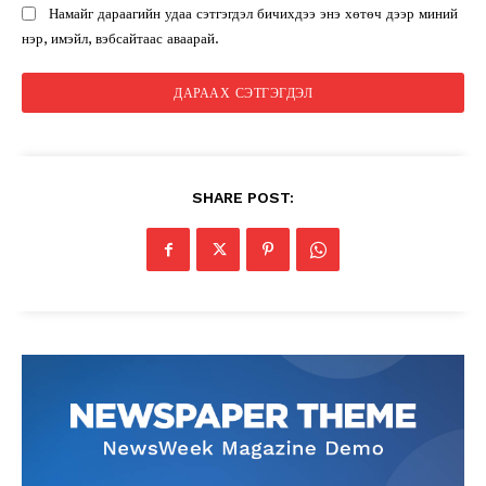
Намайг дараагийн удаа сэтгэгдэл бичихдээ энэ хөтөч дээр миний
нэр, имэйл, вэбсайтаас аваарай.
SHARE POST: