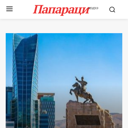
Папараци
МЭДЭЭ