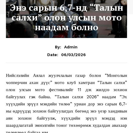
Энэ сарын 6,7-нд “Талын
салхи” олон улсын мото
наадам болно
By:
Admin
06/03/2026
Date:
Нийслэлийн Аялал жуулчлалын газар болон “Монголын
чопперчин ахан дүүс” мото клуб хамтран “Талын салхи”
олон улсын мото фестивалийг 11 дэх жилдээ зохион
байгуулах гэж байна. “Талын салхи 2026” наадам “Эх
хүүхдийн эрүүл мэндийн төлөө” уриан дор энэ сарын 6,7-
ны өдрүүдэд зохион байгуулагдах бөгөөд энэ үеэр хандивын
аян зохион байгуулж, хүүхдийн эрүүл мэндэд нэн
шаардлагатай эмнэлгийн тоног төхөөрөмж худалдан авахаар
төлөвлөөд байгаа юм.