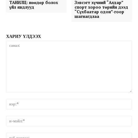
ТАНИЛЦ: Өнөөдөр болох
Зэвсэгт хүчний “Алдар”
үйл явдлууд
спорт хороо төрийн дээд
“Сүхбаатар одон”-гоор
шагнагдлаа
ХАРИУ ҮЛДЭЭХ
санал:
нэ
и-
мэ
вэ