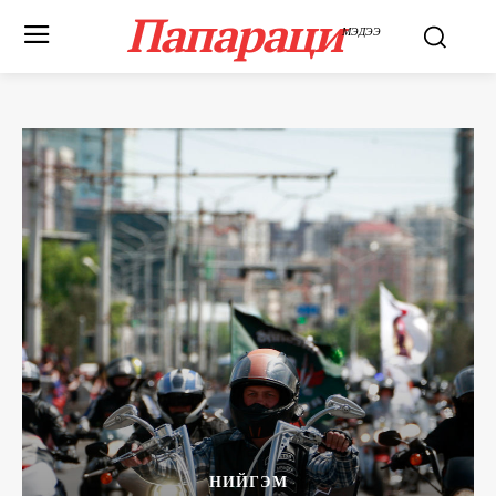
Папараци
МЭДЭЭ
НИЙГЭМ