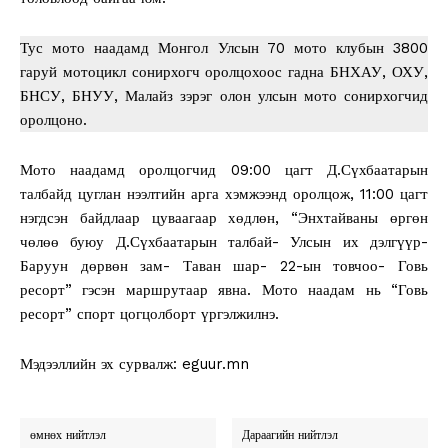
Тус мото наадамд Монгол Улсын 70 мото клубын 3800
гаруй мотоцикл сонирхогч оролцохоос гадна БНХАУ, ОХУ,
БНСУ, БНУУ, Малайз зэрэг олон улсын мото сонирхогчид
оролцоно.
Мото наадамд оролцогчид 09:00 цагт Д.Сүхбаатарын
талбайд цуглан нээлтийн арга хэмжээнд оролцож, 11:00 цагт
нэгдсэн байдлаар цуваагаар хөдлөн, “Энхтайваны өргөн
чөлөө буюу Д.Сүхбаатарын талбай- Улсын их дэлгүүр-
Баруун дөрвөн зам- Таван шар- 22-ын товчоо- Говь
ресорт” гэсэн маршрутаар явна. Мото наадам нь “Говь
ресорт” спорт цогцолборт үргэлжилнэ.
Мэдээллийн эх сурвалж: eguur.mn
өмнөх нийтлэл
Дараагийн нийтлэл