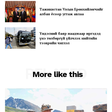
SUBSCRIBE NOW
Тажикистан Улсын Ерөнхийлөгчийг
албан ёсоор угтаж авлаа
Company
Үндэсний баяр наадмаар иргэдэд
үнэ төлбөргүй үйлчлэх нийтийн
About
тээврийн чиглэл
Contact us
Subscription Plans
My account
RELATED
More like this