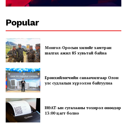
Popular
Монгол-Оросын хилийг хамтран
News Week
шалгах ажил 85 хувьтай байна
Magazine PRO
Ерөнхийлөгчийн санаачилгаар Олон
улс судлалын хүрээлэн байгуулна
НӨАТ-ын сугалааны тохирол өнөөдөр
13:00 цагт болно