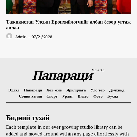
Тажикистан Улсын Ерөнхийлөгчийг албан ёсоор угтаж
авлаа
Admin
-
07/21/2026
Папараци
МЭДЭЭ
Эхлэл
Папараци
Хов жив
Ярилцлага
Улс төр
Дэлхийд
Сонин хачин
Спорт
Урлаг
Видео
Фото
Бусад
Бидний тухай
Each template in our ever growing studio library can be
added and moved around within any page effortlessly with