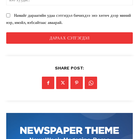
ху
Намайг дараагийн удаа сэтгэгдэл бичихдээ энэ хөтөч дээр миний
нэр, имэйл, вэбсайтаас аваарай.
SHARE POST: