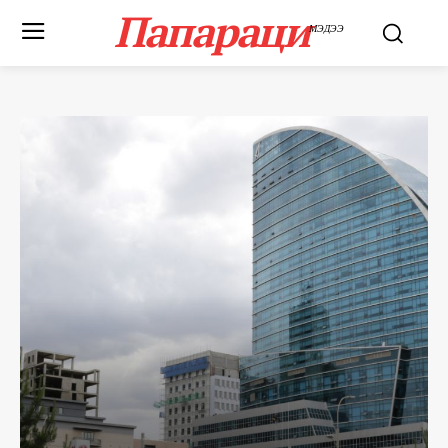
Папараци
МЭДЭЭ