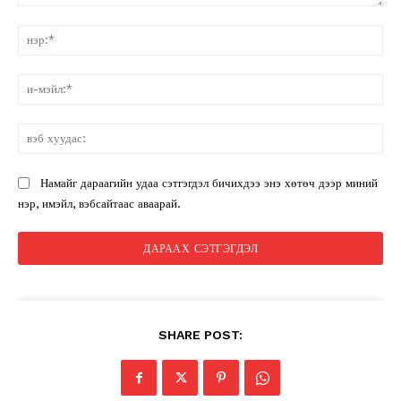
санал:
нэ
и-
мэ
вэ
ху
Намайг дараагийн удаа сэтгэгдэл бичихдээ энэ хөтөч дээр миний
нэр, имэйл, вэбсайтаас аваарай.
SHARE POST: