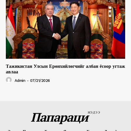
Тажикистан Улсын Ерөнхийлөгчийг албан ёсоор угтаж
авлаа
Admin
-
07/21/2026
Папараци
МЭДЭЭ