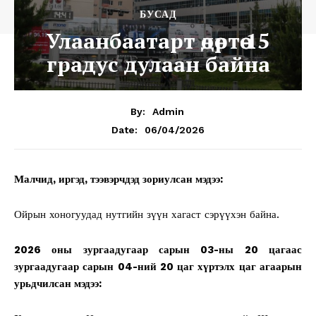
БУСАД
Улаанбаатарт өдөртөө 15
градус дулаан байна
By:
Admin
06/04/2026
Date:
Малчид, иргэд, тээвэрчдэд зориулсан мэдээ:
Ойрын хоногуудад нутгийн зүүн хагаст сэрүүхэн байна.
2026 оны зургаадугаар сарын 03-ны 20 цагаас
зургаадугаар сарын 04-ний 20 цаг хүртэлх
цаг агаарын
урьдчилсан мэдээ: