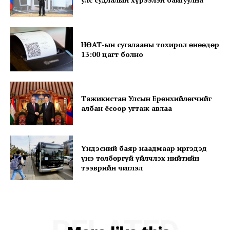
About
Contact us
Subscription Plans
НӨАТ-ын сугалааны тохирол өнөөдөр
13:00 цагт болно
My account
Тажикистан Улсын Ерөнхийлөгчийг
албан ёсоор угтаж авлаа
Үндэсний баяр наадмаар иргэдэд
үнэ төлбөргүй үйлчлэх нийтийн
тээврийн чиглэл