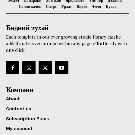
Эхлэл
Папараци
Хов жив
Ярилцлага
Улс төр
Дэлхийд
Сонин хачин
Спорт
Урлаг
Видео
Фото
Бусад
Бидний тухай
Each template in our ever growing studio library can be
added and moved around within any page effortlessly with
one click.
Компани
About
Contact us
Subscription Plans
My account