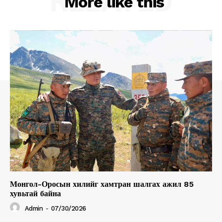
RELATED
More like this
Монгол-Оросын хилийг хамтран шалгах ажил 85
хувьтай байна
Admin
-
07/30/2026