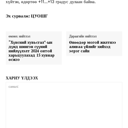
хүйтэн, өдөртөө +11…+13 градус дулаан байна.
Эх сурвалж: ЦУОШГ
өмнөх нийтлэл
Дараагийн нийтлэл
“Хүнсний хувьсгал”-ын
Өнөөдөр могой жилтнээ
дүнд шингэн сүүний
аливаа үйлийг хийхэд
нийлүүлэлт 2024 онтой
эерэг сайн
харьцуулахад 15 хувиар
өсжээ
ХАРИУ ҮЛДЭЭХ