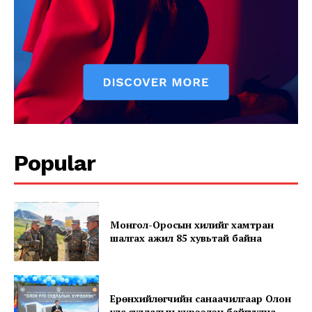
News Week
Magazine PRO
Popular
SUBSCRIBE NOW
Монгол-Оросын хилийг хамтран
шалгах ажил 85 хувьтай байна
Company
Ерөнхийлөгчийн санаачилгаар Олон
улс судлалын хүрээлэн байгуулна