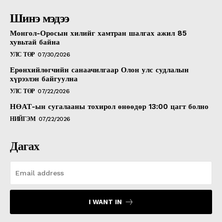
Шинэ мэдээ
Монгол-Оросын хилийг хамтран шалгах ажил 85
хувьтай байна
УЛС ТӨР
07/30/2026
Ерөнхийлөгчийн санаачилгаар Олон улс судлалын
хүрээлэн байгуулна
УЛС ТӨР
07/22/2026
НӨАТ-ын сугалааны тохирол өнөөдөр 13:00 цагт болно
НИЙГЭМ
07/22/2026
Дагах
I WANT IN