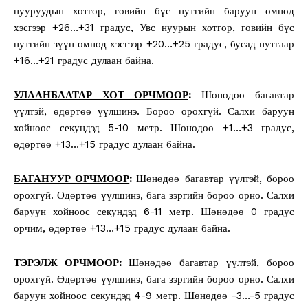
нууруудын хотгор, говийн бүс нутгийн баруун өмнөд
хэсгээр +26…+31 градус, Увс нуурын хотгор, говийн бүс
нутгийн зүүн өмнөд хэсгээр +20…+25 градус, бусад нутгаар
+16…+21 градус дулаан байна.
УЛААНБААТАР ХОТ ОРЧМООР
:
Шөнөдөө багавтар
үүлтэй, өдөртөө үүлшинэ. Бороо орохгүй. Салхи баруун
хойноос секундэд 5-10 метр. Шөнөдөө +1…+3 градус,
өдөртөө +13…+15 градус дулаан байна.
БАГАНУУР ОРЧМООР
:
Шөнөдөө багавтар үүлтэй, бороо
орохгүй. Өдөртөө үүлшинэ, бага зэргийн бороо орно. Салхи
баруун хойноос секундэд 6-11 метр. Шөнөдөө 0 градус
орчим, өдөртөө +13…+15 градус дулаан байна.
ТЭРЭЛЖ ОРЧМООР
:
Шөнөдөө багавтар үүлтэй, бороо
орохгүй. Өдөртөө үүлшинэ, бага зэргийн бороо орно. Салхи
баруун хойноос секундэд 4-9 метр. Шөнөдөө -3…-5 градус