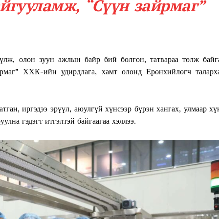
айгууламж, “Сүүн зайрмаг”
үүлж, олон зуун ажлын байр бий болгон, татвараа төлж байг
йрмаг” ХХК-ийн удирдлага, хамт олонд Ерөнхийлөгч таларх
ган, иргэдээ эрүүл, аюулгүй хүнсээр бүрэн хангах, улмаар хү
уулна гэдэгт итгэлтэй байгаагаа хэллээ.