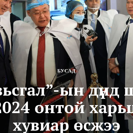
БУСАД
ьсгал”-ын дүнд 
 2024 онтой харь
хувиар өсжээ