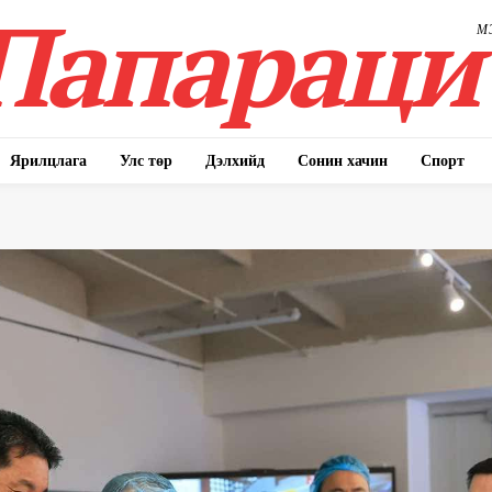
Папараци
М
Ярилцлага
Улс төр
Дэлхийд
Сонин хачин
Спорт