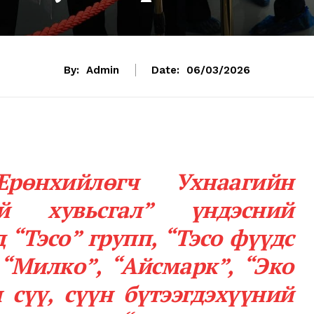
By:
Admin
Date:
06/03/2026
рөнхийлөгч Ухнаагийн
ий хувьсгал” үндэсний
 “Тэсо” групп, “Тэсо фүүдс
 “Милко”, “Айсмарк”, “Эко
 сүү, сүүн бүтээгдэхүүний