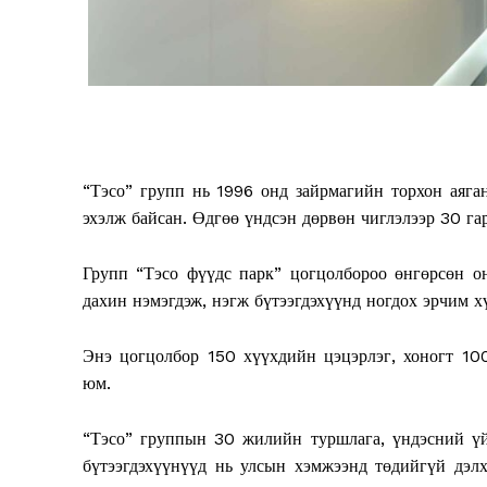
“Тэсо” групп нь 1996 онд зайрмагийн торхон аяга
эхэлж байсан. Өдгөө үндсэн дөрвөн чиглэлээр 30 га
Групп “Тэсо фүүдс парк” цогцолбороо өнгөрсөн о
дахин нэмэгдэж, нэгж бүтээгдэхүүнд ногдох эрчим х
Энэ цогцолбор 150 хүүхдийн цэцэрлэг, хоногт 10
юм.
“Тэсо” группын 30 жилийн туршлага, үндэсний үй
бүтээгдэхүүнүүд нь улсын хэмжээнд төдийгүй дэлх