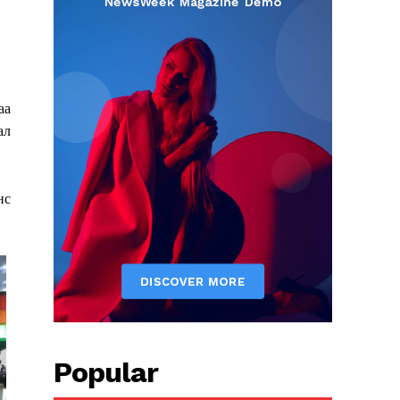
аа
ал
нс
Popular