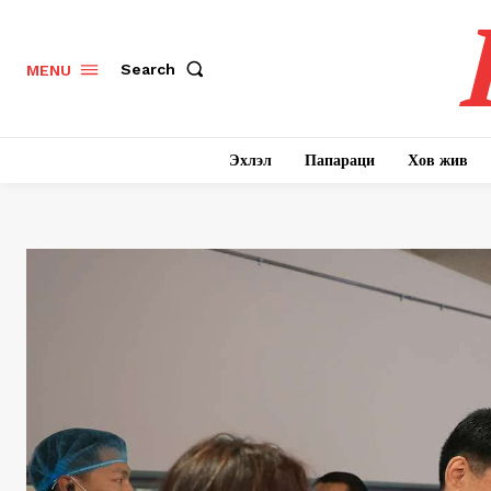
Search
MENU
Эхлэл
Папараци
Хов жив