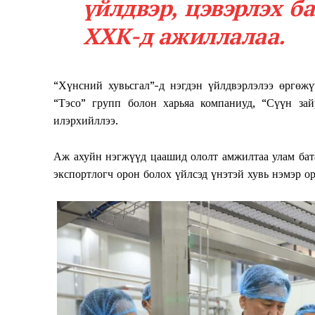
үйлдвэр, цэвэрлэх б
ХХК-д ажиллалаа.
“Хүнсний хувьсгал”-д нэгдэн үйлдвэрлэлээ өргөж
“Тэсо” групп болон харьяа компаниуд, “Сүүн за
илэрхийллээ.
Аж ахуйн нэгжүүд цаашид ололт амжилтаа улам батат
экспортлогч орон болох үйлсэд үнэтэй хувь нэмэр ор