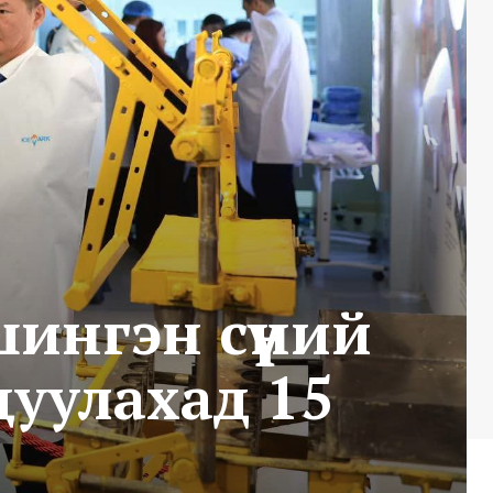
шингэн сүүний
цуулахад 15