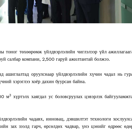
ны тоног төхөөрөмж үйлдвэрлэлийн чиглэлээр үйл ажиллагааг
руй салбар компани, 2,500 гаруй ажилтантай болжээ.
нд ашиглалтад оруулснаар үйлдвэрлэлийн хүчин чадал нь гур
үчний хэрэглээ хоёр дахин буурсан байна.
3
00 м
хүртэлх хаягдал ус боловсруулах цэвэрлэх байгууламжт
лдвэрлэлийн чадавх, инновац, дэвшилтэт технологи хослуулс
ийн зах зээлд гарч, өрсөлдөх чадвар, үнэ цэнийг өдрөөс өдө