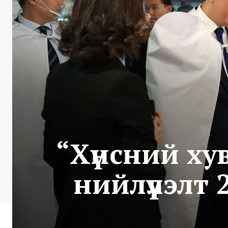
“Хүнсний хув
нийлүүлэлт