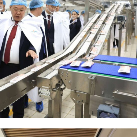
Week
e PRO
Company
About