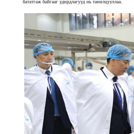
бататгаж байгааг удирдлагууд нь танилцууллаа.