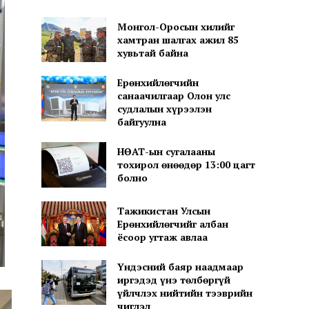
Монгол-Оросын хилийг
хамтран шалгах ажил 85
хувьтай байна
Ерөнхийлөгчийн
санаачилгаар Олон улс
судлалын хүрээлэн
байгуулна
НӨАТ-ын сугалааны
тохирол өнөөдөр 13:00 цагт
болно
Тажикистан Улсын
Ерөнхийлөгчийг албан
ёсоор угтаж авлаа
Үндэсний баяр наадмаар
иргэдэд үнэ төлбөргүй
үйлчлэх нийтийн тээврийн
чиглэл