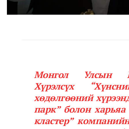
Монгол Улсын Е
Хүрэлсүх “Хүнсн
хөдөлгөөний хүрээнд
парк” болон харьяа
кластер” компанийн