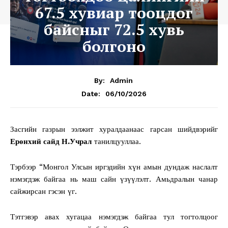
67.5 хувиар тооцдог
байсныг 72.5 хувь
болгоно
By:
Admin
06/10/2026
Date:
Засгийн газрын ээлжит хуралдаанаас гарсан шийдвэрийг
Ерөнхий сайд Н.Учрал
танилцууллаа.
Тэрбээр “Монгол Улсын иргэдийн хүн амын дундаж наслалт
нэмэгдэж байгаа нь маш сайн үзүүлэлт. Амьдралын чанар
сайжирсан гэсэн үг.
Тэтгэвэр авах хугацаа нэмэгдэж байгаа тул тогтолцоог