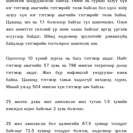
шинэчлэх шаардлагатай байгаа. Өмнө нь гурван залуу хүн
нэг тэтгэвэр авагчийн тэтгэврийг төлж байсан бол одоо хоёр
залуу хүн нэг тэтгэвэр авагчийн тэтгэврийг төлж байна.
Цаашид энэ нь 1:1 болохоор байгаа тул шинэчилнэ. Олон
жил шимтгэл төлсний үр шим хаана байгааг иргэд үргэлж
асуусаар байдаг. Иймд хөдөлмөр эрхлэлтийг дэмжихүйц
байдлаар тэтгэврийн тогтолцоог шинэчлэх юм.
Одоогоор 10 хүний зургаа нь бага тэтгэвэр авдаг. Нийт
тэтгэвэр авагчийн 57 хувь нь 796 мянган төгрөгөөр доош
тэтгэвэр авдаг. Жил бүр инфляцтай уялдуулан нэмж
байна. Цаашид тэтгэвэр тавьж чадахгүй нөхцөлд хүрнэ.
Манай улсад 504 мянган хүн тэтгэвэр авч байгаа.
25 жилээс дээш жил ажилласан жил тутам 1.5 хувийн
нэмэгдэл өгдөг байсныг 2 хувь болгоно.
35 жил ажилласан бол цалингийн 67.5 хувиар тооцдог
байсныг 72.5 хувиар тооцдог болгож, хөдөлмөр эрхлэх