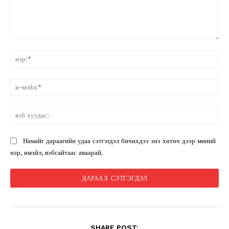
санал:
нэ
и-
мэ
вэ
ху
Намайг дараагийн удаа сэтгэгдэл бичихдээ энэ хөтөч дээр миний
нэр, имэйл, вэбсайтаас аваарай.
SHARE POST: