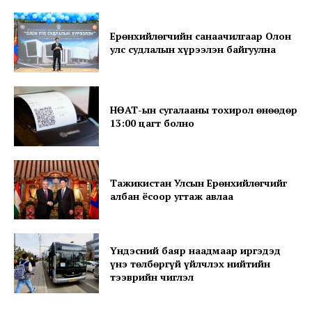
Ерөнхийлөгчийн санаачилгаар Олон
улс судлалын хүрээлэн байгуулна
SUBSCRIBE NOW
НӨАТ-ын сугалааны тохирол өнөөдөр
13:00 цагт болно
Company
Тажикистан Улсын Ерөнхийлөгчийг
албан ёсоор угтаж авлаа
About
Contact us
Subscription Plans
Үндэсний баяр наадмаар иргэдэд
My account
үнэ төлбөргүй үйлчлэх нийтийн
тээврийн чиглэл