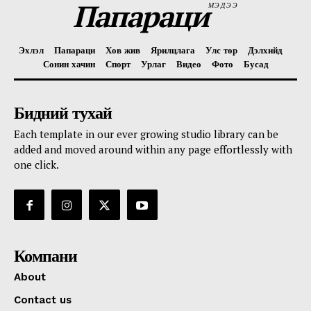
Папараци
МЭДЭЭ
Эхлэл
Папараци
Хов жив
Ярилцлага
Улс төр
Дэлхийд
Сонин хачин
Спорт
Урлаг
Видео
Фото
Бусад
Бидний тухай
Each template in our ever growing studio library can be
added and moved around within any page effortlessly with
one click.
Компани
About
Contact us