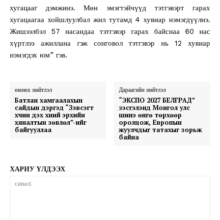
хугацааг дэмжинэ. Мөн эмэгтэйчүүд тэтгэвэрт гарах
хугацаагаа хойшлуулбал жил тутамд 4 хувиар нэмэгдүүлнэ.
Жишээлбэл 57 насандаа тэтгэвэр гарах байснаа 60 нас
хүртлээ ажиллана гэж сонговол тэтгэвэр нь 12 хувиар
нэмэгдэх юм” гэв.
өмнөх нийтлэл
Дараагийн нийтлэл
Батлан хамгаалахын
“ЭКСПО 2027 БЕЛГРАД”
сайдын дэргэд “Зэвсэгт
үзэсгэлэнд Монгол улс
хүчин дэх хүний эрхийн
шинэ өнгө төрхөөр
хяналтын зөвлөл”-ийг
оролцож, Европын
байгууллаа
жуулчдыг татахыг зорьж
байна
ХАРИУ ҮЛДЭЭХ