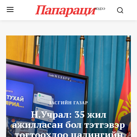
Папараци
МЭДЭЭ
ЗАСГИЙН ГАЗАР
Н.Учрал: 35 жил
ажилласан бол тэтгэвэр
тогтоохдоо цалингийн