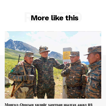
RELATED
More like this
Монгол-Оросын хилийг хамтран шалгах ажил 85