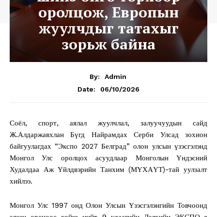
оролцож, Европын
жуулчдыг татахыг
зорьж байна
By:
Admin
06/10/2026
Date:
Соёл, спорт, аялал жуулчлал, залуучуудын сайд
Ж.Алдаржавхлан Бүгд Найрамдах Серби Улсад зохион
байгуулагдах “Экспо 2027 Белград” олон улсын үзэсгэлэнд
Монгол Улс оролцох асуудлаар Монголын Үндэсний
Худалдаа Аж Үйлдвэрийн Танхим (МҮХАҮТ)-тай уулзалт
хийлээ.
Монгол Улс 1997 онд Олон Улсын Үзэсгэлэнгийн Товчоонд
элсэн орсноос хойш нийт 9 удаагийн Дэлхийн ЭКСПО-д