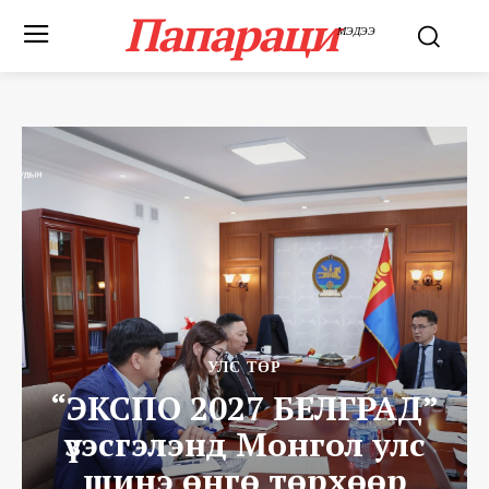
Папараци
МЭДЭЭ
УЛС ТӨР
“ЭКСПО 2027 БЕЛГРАД”
үзэсгэлэнд Монгол улс
шинэ өнгө төрхөөр