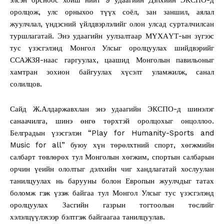
оролцож, улс орныхоо түүх соёл, зан заншил, аялал
жуулчлал, үндэсний үйлдвэрлэлийг олон улсад сурталчилсан
туршлагатай. Энэ удаагийн уулзалтаар МҮХАҮТ-ын зүгээс
тус үзэсгэлэнд Монгол Улсыг оролцуулах шийдвэрийг
ССАЖЗЯ-наас гаргуулах, цаашид Монголын павильоныг
хамтран зохион байгуулах хүсэлт уламжилж, санал
солилцов.
Сайд Ж.Алдаржавхлан энэ удаагийн ЭКСПО-д шинэлэг
санаачилга, шинэ өнгө төрхтэй оролцохыг онцоллоо.
Белградын үзэсгэлэн “Play for Humanity-Sports and
Music for all” буюу хүн төрөлхтний спорт, хөгжмийн
салбарт төвлөрөх тул Монголын хөгжим, спортын салбарын
орчин үеийн ололтыг дэлхийн чиг хандлагатай хослуулан
танилцуулах нь барууны болон Европын жуулчдыг татах
боломж гэж үзэж байгаа тул Монгол Улсыг тус үзэсгэлэнд
оролцуулах Засгийн газрын тогтоолын төслийг
хэлэлцүүлэхээр бэлтгэж байгаагаа танилцуулав.