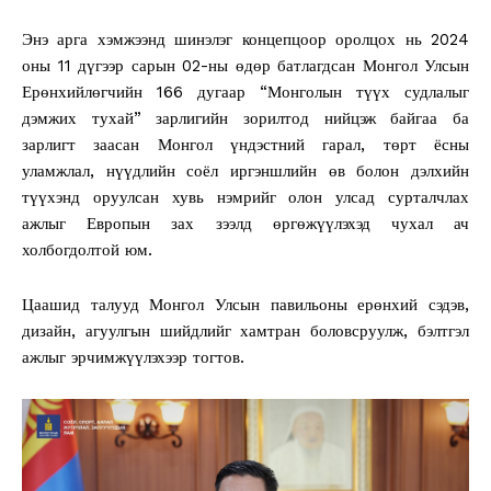
Энэ арга хэмжээнд шинэлэг концепцоор оролцох нь 2024
оны 11 дүгээр сарын 02-ны өдөр батлагдсан Монгол Улсын
Ерөнхийлөгчийн 166 дугаар “Монголын түүх судлалыг
дэмжих тухай” зарлигийн зорилтод нийцэж байгаа ба
зарлигт заасан Монгол үндэстний гарал, төрт ёсны
уламжлал, нүүдлийн соёл иргэншлийн өв болон дэлхийн
түүхэнд оруулсан хувь нэмрийг олон улсад сурталчлах
ажлыг Европын зах зээлд өргөжүүлэхэд чухал ач
холбогдолтой юм.
Цаашид талууд Монгол Улсын павильоны ерөнхий сэдэв,
дизайн, агуулгын шийдлийг хамтран боловсруулж, бэлтгэл
ажлыг эрчимжүүлэхээр тогтов.