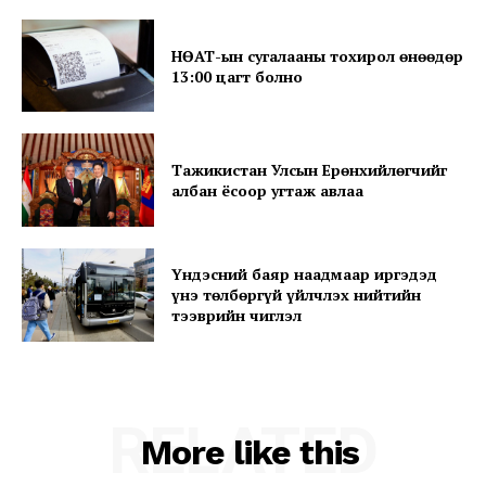
НӨАТ-ын сугалааны тохирол өнөөдөр
13:00 цагт болно
Тажикистан Улсын Ерөнхийлөгчийг
албан ёсоор угтаж авлаа
Үндэсний баяр наадмаар иргэдэд
үнэ төлбөргүй үйлчлэх нийтийн
тээврийн чиглэл
RELATED
More like this