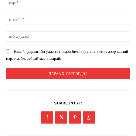
нэ
и-
мэ
вэ
ху
Намайг дараагийн удаа сэтгэгдэл бичихдээ энэ хөтөч дээр миний
нэр, имэйл, вэбсайтаас аваарай.
SHARE POST: