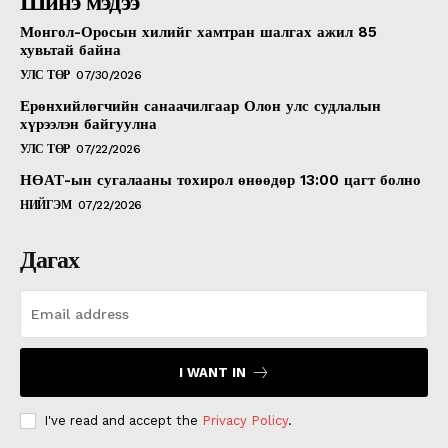
Шинэ мэдээ
Монгол-Оросын хилийг хамтран шалгах ажил 85
хувьтай байна
УЛС ТӨР
07/30/2026
Ерөнхийлөгчийн санаачилгаар Олон улс судлалын
хүрээлэн байгуулна
УЛС ТӨР
07/22/2026
НӨАТ-ын сугалааны тохирол өнөөдөр 13:00 цагт болно
НИЙГЭМ
07/22/2026
Дагах
I WANT IN
I've read and accept the
Privacy Policy
.