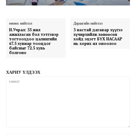
өмнөх нийтлэл
Дараагийн нийтлэл
Н.Учрал: 35 жил
3 настай дагавар хүүгээ
ажилласан бол тэтгэвэр
хүчирхийлж хөнөөсөн
тогтоохдоо цалингийн
хойд эцэгт БҮХ НАСААР
67.5 хувиар тооцдог
нь хорих ял оноолоо
байсныг 72.5 хувь
болгоно
ХАРИУ ҮЛДЭЭХ
санал: