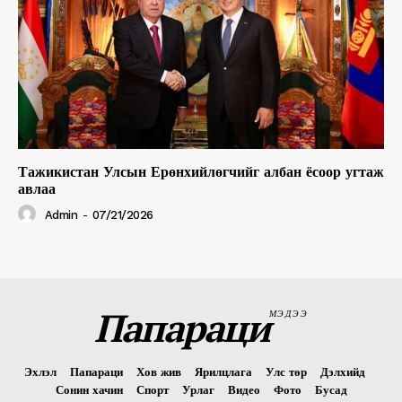
Тажикистан Улсын Ерөнхийлөгчийг албан ёсоор угтаж
авлаа
Admin
-
07/21/2026
Папараци
МЭДЭЭ
Эхлэл
Папараци
Хов жив
Ярилцлага
Улс төр
Дэлхийд
Сонин хачин
Спорт
Урлаг
Видео
Фото
Бусад