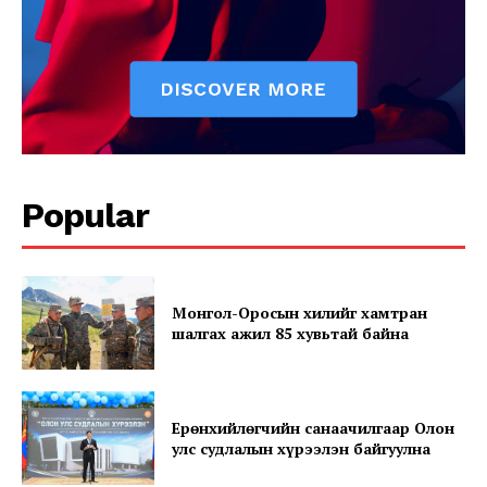
SUBSCRIBE NOW
Company
Popular
About
Contact us
Монгол-Оросын хилийг хамтран
Subscription Plans
шалгах ажил 85 хувьтай байна
My account
Ерөнхийлөгчийн санаачилгаар Олон
улс судлалын хүрээлэн байгуулна