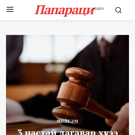
Папараци
МЭДЭЭ
НИЙГЭМ
3 настай дагавар хүүгээ