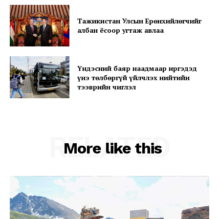
SUBSCRIBE NOW
Тажикистан Улсын Ерөнхийлөгчийг
албан ёсоор угтаж авлаа
Company
Үндэсний баяр наадмаар иргэдэд
үнэ төлбөргүй үйлчлэх нийтийн
About
тээврийн чиглэл
Contact us
Subscription Plans
My account
RELATED
More like this