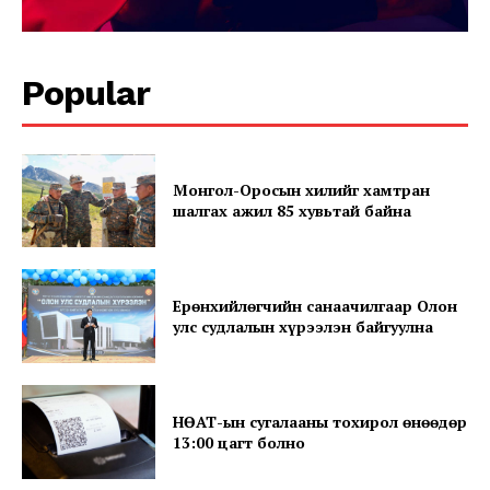
Popular
Монгол-Оросын хилийг хамтран
News Week
шалгах ажил 85 хувьтай байна
Magazine PRO
Ерөнхийлөгчийн санаачилгаар Олон
улс судлалын хүрээлэн байгуулна
НӨАТ-ын сугалааны тохирол өнөөдөр
13:00 цагт болно