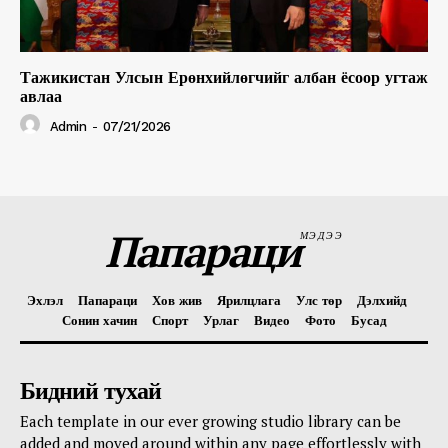
Тажикистан Улсын Ерөнхийлөгчийг албан ёсоор угтаж
авлаа
Admin
-
07/21/2026
Папараци
МЭДЭЭ
Эхлэл
Папараци
Хов жив
Ярилцлага
Улс төр
Дэлхийд
Сонин хачин
Спорт
Урлаг
Видео
Фото
Бусад
Бидний тухай
Each template in our ever growing studio library can be
added and moved around within any page effortlessly with