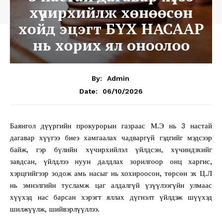
хүчирхийлж хөнөөсөн
хойд эцэгт БҮХ НАСААР
нь хорих ял оноолоо
By:
Admin
06/10/2026
Date:
Баянгол дүүргийн прокурорын газраас М.Э нь 3 настай
дагавар хүүгээ биеэ хамгаалах чадваргүй гэдгийг мэдсээр
байж, гэр бүлийн хүчирхийлэл үйлдсэн, хүчиндэхийг
завдсан, үйлдлээ нуун далдлах зорилгоор онц харгис,
хэрцгийгээр зодож амь насыг нь хохироосон, төрсөн эх Ц.Л
нь эмнэлгийн тусламж цаг алдалгүй үзүүлээгүйн улмаас
хүүхэд нас барсан хэрэгт яллах дүгнэлт үйлдэж шүүхэд
шилжүүлж, шийвэрлүүллээ.