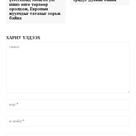
шинэ өнгө төрхөөр
оролцож, Европын
жуулчдыг татахыг зорьж
байна
ХАРИУ ҮЛДЭЭХ
санал:
нэ
и-
мэ
вэ