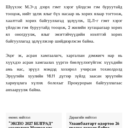
Шүүхээс М.Э-д дээрх гэмт хэрэг үйлдсэн гэм буруутайд
тооцож, нийт эдлэх ялыг бүх насаар нь хорих ялаар тогтоож,
хаалттай хорих байгууллагад эдлүүлэх, Ц.Л-г гэмт хэрэг
үйлдсэн гэм буруутайд тооцож, 2 жилийн хугацаагаар хорих
ял оногдуулж, ялыг эмэгтэйчүүдийн нээлттэй хорих
байгууллагад эдлүүлэхээр шийдвэрлэсэн байна.
Эцэг эх, асран хамгаалагч, харгалзан дэмжигч нар нь
хүүхдээ асран хамгаалах үүргээ биелүүлээгүйгээс хүүхдийн
амь нас, эрүүл мэндэд хохирол учирсан тохиолдолд
Эрүүгийн хуулийн 16.11 дүгээр зүйлд заасан эрүүгийн
хариуцлага хүлээх болохыг Прокурорын байгууллагаас
анхааруулж байна.
өмнөх нийтлэл
Дараагийн нийтлэл
“ЭКСПО 2027 БЕЛГРАД”
Улаанбаатарт өдөртөө 26
үзэсгэлэнд Монгол улс
градус дулаан байна