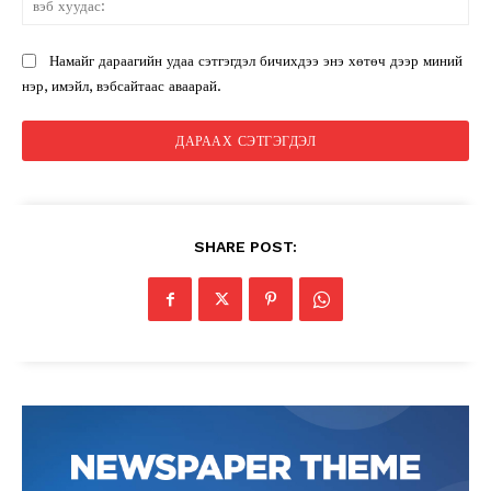
ху
Намайг дараагийн удаа сэтгэгдэл бичихдээ энэ хөтөч дээр миний
нэр, имэйл, вэбсайтаас аваарай.
SHARE POST: